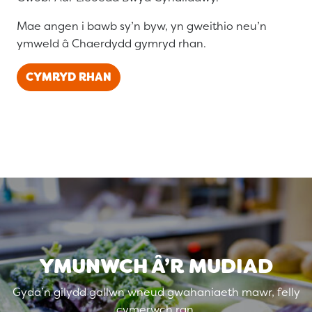
Mae angen i bawb sy’n byw, yn gweithio neu’n
ymweld â Chaerdydd gymryd rhan.
CYMRYD RHAN
YMUNWCH Â’R MUDIAD
Gyda’n gilydd gallwn wneud gwahaniaeth mawr, felly
cymerwch ran.