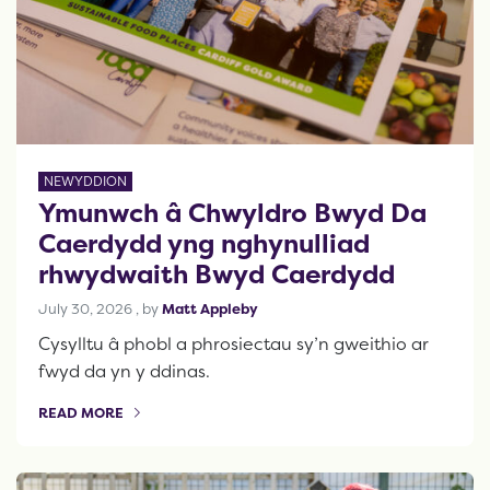
NEWYDDION
Ymunwch â Chwyldro Bwyd Da
Caerdydd yng nghynulliad
rhwydwaith Bwyd Caerdydd
July 30, 2026
July 30, 2026
, by
Matt Appleby
Cysylltu â phobl a phrosiectau sy’n gweithio ar
fwyd da yn y ddinas.
READ MORE
OF THIS ARTICLE