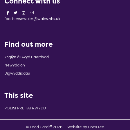
Connect with us
foodsensewales@wales.nhs.uk
Find out more
Ynglŷn â Bwyd Caerdydd
Newyddion
Digwyddiadau
This site
POLISI PREIFATRWYDD
(opens new w
© Food Cardiff 2026
Website by Doc&Tee