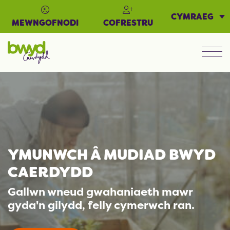
CYMRAEG
MEWNGOFNODI
COFRESTRU
Men
YMUNWCH Â MUDIAD BWYD
CAERDYDD
Gallwn wneud gwahaniaeth mawr
gyda'n gilydd, felly cymerwch ran.