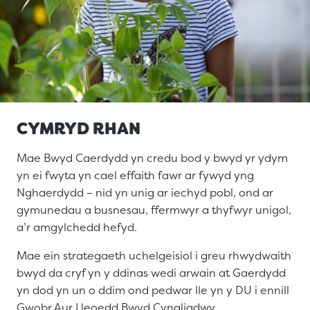
CYMRYD RHAN
Mae Bwyd Caerdydd yn credu bod y bwyd yr ydym
yn ei fwyta yn cael effaith fawr ar fywyd yng
Nghaerdydd – nid yn unig ar iechyd pobl, ond ar
gymunedau a busnesau, ffermwyr a thyfwyr unigol,
a’r amgylchedd hefyd.
Mae ein strategaeth uchelgeisiol i greu rhwydwaith
bwyd da cryf yn y ddinas wedi arwain at Gaerdydd
yn dod yn un o ddim ond pedwar lle yn y DU i ennill
Gwobr Aur Lleoedd Bwyd Cynaliadwy.