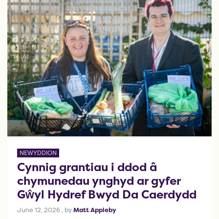
NEWYDDION
Cynnig grantiau i ddod â
chymunedau ynghyd ar gyfer
Gŵyl Hydref Bwyd Da Caerdydd
June 12, 2026
June 12, 2026
, by
Matt Appleby