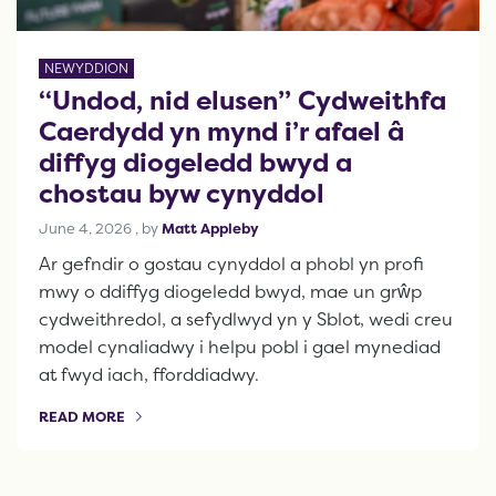
NEWYDDION
“Undod, nid elusen” Cydweithfa
Caerdydd yn mynd i’r afael â
diffyg diogeledd bwyd a
chostau byw cynyddol
June 4, 2026
June 4, 2026
, by
Matt Appleby
Ar gefndir o gostau cynyddol a phobl yn profi
mwy o ddiffyg diogeledd bwyd, mae un grŵp
cydweithredol, a sefydlwyd yn y Sblot, wedi creu
model cynaliadwy i helpu pobl i gael mynediad
at fwyd iach, fforddiadwy.
READ MORE
OF THIS ARTICLE