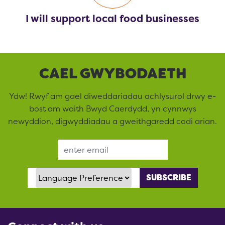
I will support local food businesses
CAEL GWYBODAETH
Ydw! Rwyf am gael diweddariadau achlysurol drwy e-
bost am waith Bwyd Caerdydd, yn cynnwys
newyddion, digwyddiadau a gweithgaredd codi arian.
Email Address
Language Preference