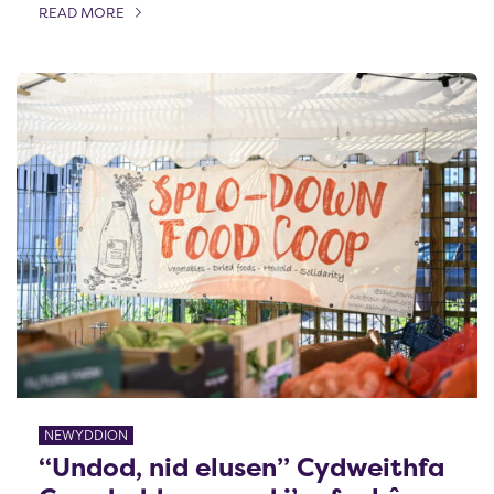
READ MORE
OF THIS ARTICLE
NEWYDDION
“Undod, nid elusen” Cydweithfa