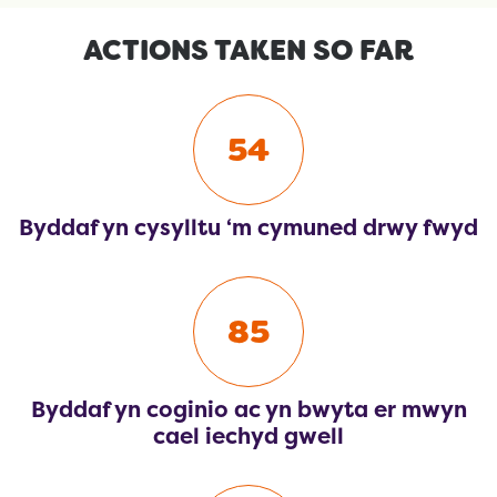
ACTIONS TAKEN SO FAR
54
Byddaf yn cysylltu ‘m cymuned drwy fwyd
85
Byddaf yn coginio ac yn bwyta er mwyn
cael iechyd gwell