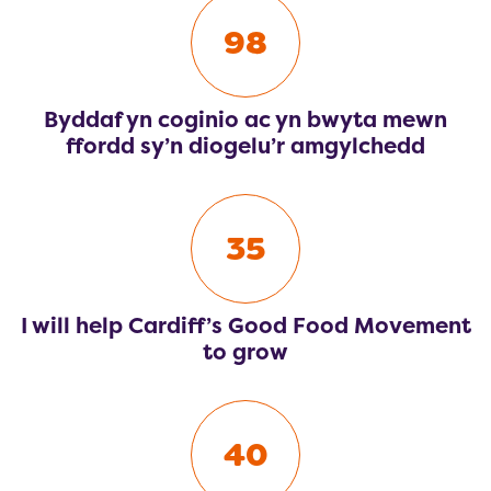
98
Byddaf yn coginio ac yn bwyta mewn
ffordd sy’n diogelu’r amgylchedd
35
I will help Cardiff’s Good Food Movement
to grow
40