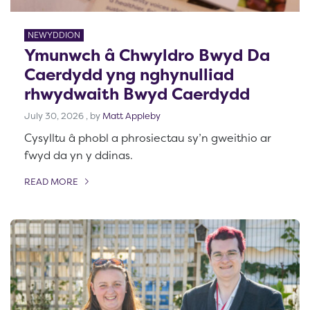
NEWYDDION
Ymunwch â Chwyldro Bwyd Da
Caerdydd yng nghynulliad
rhwydwaith Bwyd Caerdydd
July 30, 2026
July 30, 2026
, by
Matt Appleby
Cysylltu â phobl a phrosiectau sy’n gweithio ar
fwyd da yn y ddinas.
READ MORE
OF THIS ARTICLE