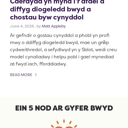
Caerdydd yn mynd i’r afael â
diffyg diogeledd bwyd a
chostau byw cynyddol
June 4, 2026
June 4, 2026
, by
Matt Appleby
Ar gefndir o gostau cynyddol a phobl yn profi
mwy o ddiffyg diogeledd bwyd, mae un grŵp
cydweithredol, a sefydlwyd yn y Sblot, wedi creu
model cynaliadwy i helpu pobl i gael mynediad
at fwyd iach, fforddiadwy.
READ MORE
OF THIS ARTICLE
EIN 5 NOD AR GYFER BWYD