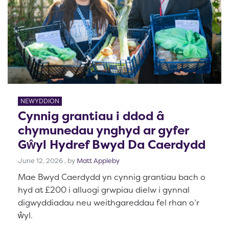
NEWYDDION
Cynnig grantiau i ddod â
chymunedau ynghyd ar gyfer
Gŵyl Hydref Bwyd Da Caerdydd
June 12, 2026
June 12, 2026
, by
Matt Appleby
Mae Bwyd Caerdydd yn cynnig grantiau bach o
hyd at £200 i alluogi grwpiau dielw i gynnal
digwyddiadau neu weithgareddau fel rhan o’r
ŵyl.