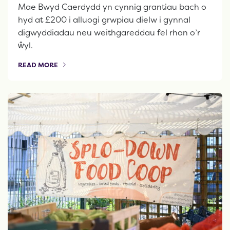
Mae Bwyd Caerdydd yn cynnig grantiau bach o
hyd at £200 i alluogi grwpiau dielw i gynnal
digwyddiadau neu weithgareddau fel rhan o’r
ŵyl.
READ MORE
OF THIS ARTICLE