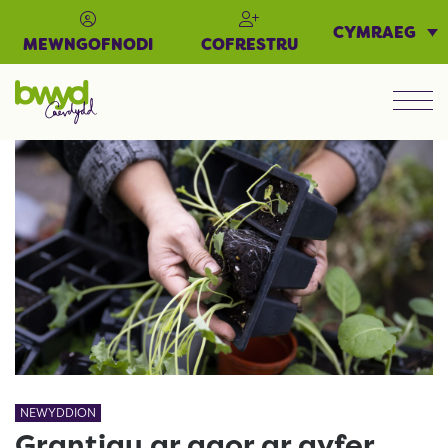
CYMRAEG
MEWNGOFNODI
COFRESTRU
Men
NEWYDDION
Grantiau ar agor ar gyfer