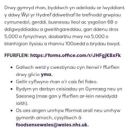
Drwy gymryd rhan, byddwch yn adeiladu ar lwyddiant
y ddwy Ŵyl yr Hydref ddiwethaf lle trefnodd grwpiau
cymunedol, gerddi, busnesau lleol ac ysgolion 68 o
ddigwyddiadau a gweithgareddau, gan ddenu dros
5,000 o fynychwyr, dosbarthu mwy na 5,000 o
blanhigion llysiau a rhannu 100oedd o brydau bwyd.
FFURFLEN:
https://forms.office.com/r/JHFgjKBxFk
Gallwch weld y cwestiynau cyn llenwi’r ffurflen
drwy glicio
yma.
Gellir cyflwyno rhan o’r cais fel fideo.
Rydym yn derbyn ceisiadau yn Gymraeg neu yn
Saesneg (mae gan y ffurflen ar-lein newidydd
iaith).
Os oes angen unrhyw fformat arall neu unrhyw
gymorth arnoch, cysylltwch â
foodsensewales@wales.nhs.uk.