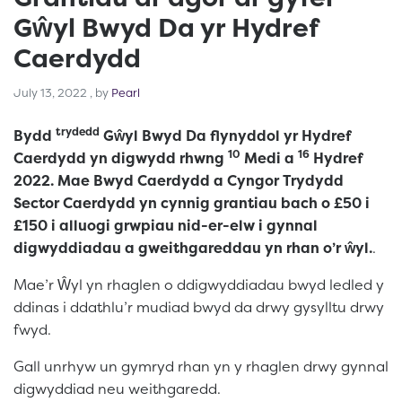
Gŵyl Bwyd Da yr Hydref
Caerdydd
July 13, 2022
July 13, 2022
, by
Pearl
trydedd
Bydd
Gŵyl Bwyd Da flynyddol yr Hydref
10
16
Caerdydd yn digwydd rhwng
Medi a
Hydref
2022. Mae Bwyd Caerdydd a Cyngor Trydydd
Sector Caerdydd yn cynnig grantiau bach o £50 i
£150 i alluogi grwpiau nid-er-elw i gynnal
digwyddiadau a gweithgareddau yn rhan o’r ŵyl.
.
Mae’r Ŵyl yn rhaglen o ddigwyddiadau bwyd ledled y
ddinas i ddathlu’r mudiad bwyd da drwy gysylltu drwy
fwyd.
Gall unrhyw un gymryd rhan yn y rhaglen drwy gynnal
digwyddiad neu weithgaredd.