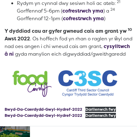
21
Rydym yn cynnal dwy sesiwn holi ac ateb:
24
Gorffennaf 5-6pm (
cofrestrwch yma
) a
Gorffennaf 12-1pm (
cofrestrwch yma
)
10
Y dyddiad cau ar gyfer gwneud cais am grant yw
Awst 2022
. Os hoffech fod yn rhan o raglen yr ŵyl ond
nad oes angen i chi wneud cais am grant,
cysylltwch
â ni
gyda manylion eich digwyddiad/gweithgaredd
Bwyd-Da-Caerdydd-Gwyl-Hydref-2022
Darllenwch fwy
Bwyd-Da-Caerdydd-Gwyl-Hydref-2022
Darllenwch fwy