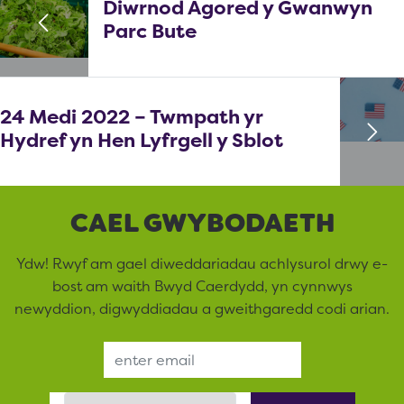
Diwrnod Agored y Gwanwyn
Parc Bute
24 Medi 2022 – Twmpath yr
Hydref yn Hen Lyfrgell y Sblot
CAEL GWYBODAETH
Ydw! Rwyf am gael diweddariadau achlysurol drwy e-
bost am waith Bwyd Caerdydd, yn cynnwys
newyddion, digwyddiadau a gweithgaredd codi arian.
Email Address
Language Preference