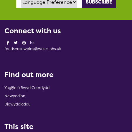
Connect with us
foodsensewales@wales.nhs.uk
Find out more
Ynglŷn â Bwyd Caerdydd
Newyddion
Digwyddiadau
This site