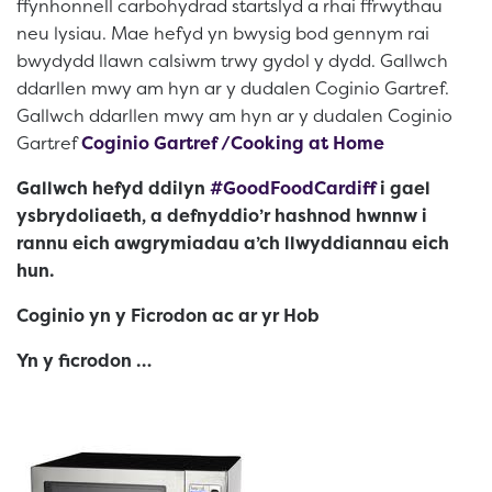
ffynhonnell carbohydrad startslyd a rhai ffrwythau
neu lysiau. Mae hefyd yn bwysig bod gennym rai
bwydydd llawn calsiwm trwy gydol y dydd. Gallwch
ddarllen mwy am hyn ar y dudalen Coginio Gartref.
Gallwch ddarllen mwy am hyn ar y dudalen Coginio
Gartref
Coginio Gartref /Cooking at Home
Gallwch hefyd ddilyn
#GoodFoodCardiff
i gael
ysbrydoliaeth, a defnyddio’r hashnod hwnnw i
rannu eich awgrymiadau a’ch llwyddiannau eich
hun.
Coginio yn y Ficrodon ac ar yr Hob
Yn y ficrodon …