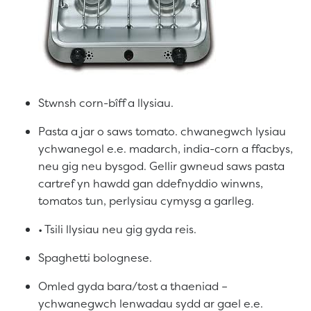
Stwnsh corn-bîff a llysiau.
Pasta a jar o saws tomato. chwanegwch lysiau
ychwanegol e.e. madarch, india-corn a ffacbys,
neu gig neu bysgod. Gellir gwneud saws pasta
cartref yn hawdd gan ddefnyddio winwns,
tomatos tun, perlysiau cymysg a garlleg.
• Tsili llysiau neu gig gyda reis.
Spaghetti bolognese.
Omled gyda bara/tost a thaeniad –
ychwanegwch lenwadau sydd ar gael e.e.