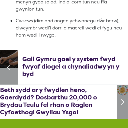
menyn gyda salad, india-corn tun neu ffa
gwynion tun.
Cwscws (dim ond angen ychwanegu dŵr berw),
ciwcymbr wedi’i dorri a macrell wedi ei fygu neu
ham wedi’i rwygo.
Gall Gymru gael y system fwyd
fwyaf diogel a chynaliadwy yn y
byd
Beth sydd ar y fwydlen heno,
Gaerdydd? Dosbarthu 20,000 o
Brydau Teulu fel rhan o Raglen
Cyfoethogi Gwyliau Ysgol