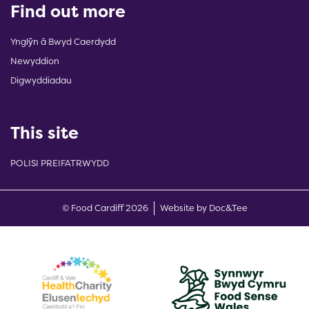
Find out more
Ynglŷn â Bwyd Caerdydd
Newyddion
Digwyddiadau
This site
POLISI PREIFATRWYDD
(opens new w
© Food Cardiff 2026
Website by Doc&Tee