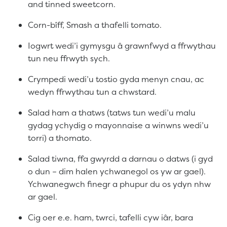
and tinned sweetcorn.
Corn-bîff, Smash a thafelli tomato.
Iogwrt wedi’i gymysgu â grawnfwyd a ffrwythau
tun neu ffrwyth sych.
Crympedi wedi’u tostio gyda menyn cnau, ac
wedyn ffrwythau tun a chwstard.
Salad ham a thatws (tatws tun wedi’u malu
gydag ychydig o mayonnaise a winwns wedi’u
torri) a thomato.
Salad tiwna, ffa gwyrdd a darnau o datws (i gyd
o dun – dim halen ychwanegol os yw ar gael).
Ychwanegwch finegr a phupur du os ydyn nhw
ar gael.
Cig oer e.e. ham, twrci, tafelli cyw iâr, bara