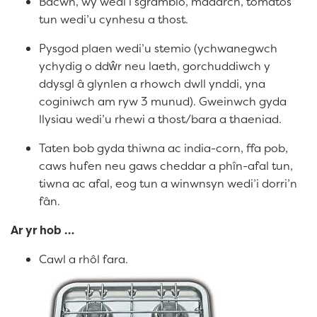
Bacwn, wy wedi’i sgramblo, madarch, tomatos
tun wedi’u cynhesu a thost.
Pysgod plaen wedi’u stemio (ychwanegwch
ychydig o ddŵr neu laeth, gorchuddiwch y
ddysgl â glynlen a rhowch dwll ynddi, yna
coginiwch am ryw 3 munud). Gweinwch gyda
llysiau wedi’u rhewi a thost/bara a thaeniad.
Taten bob gyda thiwna ac india-corn, ffa pob,
caws hufen neu gaws cheddar a phîn-afal tun,
tiwna ac afal, eog tun a winwnsyn wedi’i dorri’n
fân.
Ar yr hob …
Cawl a rhôl fara.