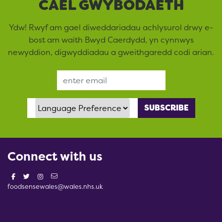
CAEL GWYBODAETH
Ydw! Rwyf am gael diweddariadau achlysurol drwy e-
bost am waith Bwyd Caerdydd, yn cynnwys
newyddion, digwyddiadau a gweithgaredd codi arian.
Email Address
Language Preference
Connect with us
foodsensewales@wales.nhs.uk