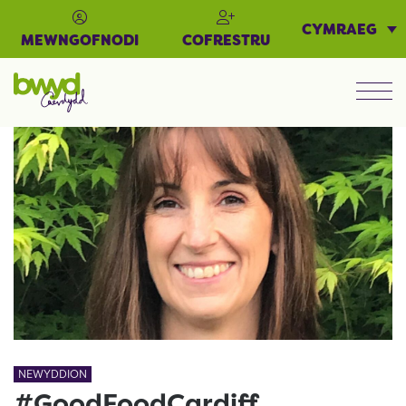
CYMRAEG
MEWNGOFNODI
COFRESTRU
Men
NEWYDDION
#GoodFoodCardiff