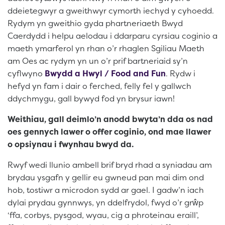
ddeietegwyr a gweithwyr cymorth iechyd y cyhoedd.
Rydym yn gweithio gyda phartneriaeth Bwyd
Caerdydd i helpu aelodau i ddarparu cyrsiau coginio a
maeth ymarferol yn rhan o’r rhaglen Sgiliau Maeth
am Oes ac rydym yn un o’r prif bartneriaid sy’n
cyflwyno
Bwydd a Hwyl / Food and Fun
. Rydw i
hefyd yn fam i dair o ferched, felly fel y gallwch
ddychmygu, gall bywyd fod yn brysur iawn!
Weithiau, gall deimlo’n anodd bwyta’n dda os nad
oes gennych lawer o offer coginio, ond mae llawer
o opsiynau i fwynhau bwyd da.
Rwyf wedi llunio ambell brif bryd rhad a syniadau am
brydau ysgafn y gellir eu gwneud pan mai dim ond
hob, tostiwr a microdon sydd ar gael. I gadw’n iach
dylai prydau gynnwys, yn ddelfrydol, fwyd o’r grŵp
‘ffa, corbys, pysgod, wyau, cig a phroteinau eraill’,