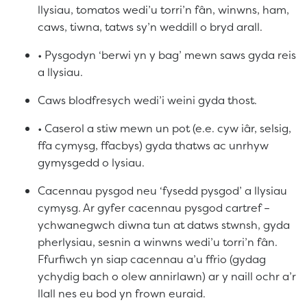
llysiau, tomatos wedi’u torri’n fân, winwns, ham,
caws, tiwna, tatws sy’n weddill o bryd arall.
• Pysgodyn ‘berwi yn y bag’ mewn saws gyda reis
a llysiau.
Caws blodfresych wedi’i weini gyda thost.
• Caserol a stiw mewn un pot (e.e. cyw iâr, selsig,
ffa cymysg, ffacbys) gyda thatws ac unrhyw
gymysgedd o lysiau.
Cacennau pysgod neu ‘fysedd pysgod’ a llysiau
cymysg. Ar gyfer cacennau pysgod cartref –
ychwanegwch diwna tun at datws stwnsh, gyda
pherlysiau, sesnin a winwns wedi’u torri’n fân.
Ffurfiwch yn siap cacennau a’u ffrio (gydag
ychydig bach o olew annirlawn) ar y naill ochr a’r
llall nes eu bod yn frown euraid.