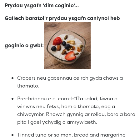
Prydau ysgafn ‘dim coginio’…
Gallech baratoi’r prydau ysgafn canlynol heb
goginio o gwbl:
Cracers neu gacennau ceirch gyda chaws a
thomato.
Brechdanau e.e. corn-bîff a salad, tiwna a
winwns neu fetys, ham a thomato, eog a
chiwcymbr. Rhowch gynnig ar roliau, bara a bara
pita i gael ychydig o amrywiaeth.
Tinned tuna or salmon, bread and margarine