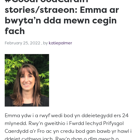
stories/straeon: Emma ar
bwyta’n dda mewn cegin
fach
February 25, 2022
February 25, 2022
, by
katiepalmer
Emma ydw i a rwyf wedi bod yn ddeietegydd ers 24
mlynedd. Rwy’n gweithio i Fwrdd Iechyd Prifysgol
Caerdydd a’r Fro ac yn credu bod gan bawb yr hawl i
ddeiet cytbwys iach. Rwy’n rhan o dîm gwych o