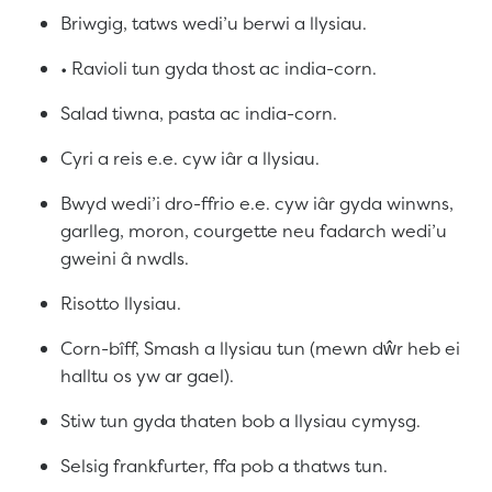
Briwgig, tatws wedi’u berwi a llysiau.
• Ravioli tun gyda thost ac india-corn.
Salad tiwna, pasta ac india-corn.
Cyri a reis e.e. cyw iâr a llysiau.
Bwyd wedi’i dro-ffrio e.e. cyw iâr gyda winwns,
garlleg, moron, courgette neu fadarch wedi’u
gweini â nwdls.
Risotto llysiau.
Corn-bîff, Smash a llysiau tun (mewn dŵr heb ei
halltu os yw ar gael).
Stiw tun gyda thaten bob a llysiau cymysg.
Selsig frankfurter, ffa pob a thatws tun.