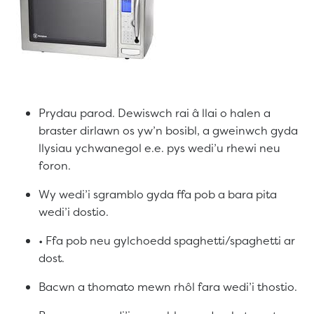
Prydau parod. Dewiswch rai â llai o halen a
braster dirlawn os yw’n bosibl, a gweinwch gyda
llysiau ychwanegol e.e. pys wedi’u rhewi neu
foron.
Wy wedi’i sgramblo gyda ffa pob a bara pita
wedi’i dostio.
• Ffa pob neu gylchoedd spaghetti/spaghetti ar
dost.
Bacwn a thomato mewn rhôl fara wedi’i thostio.