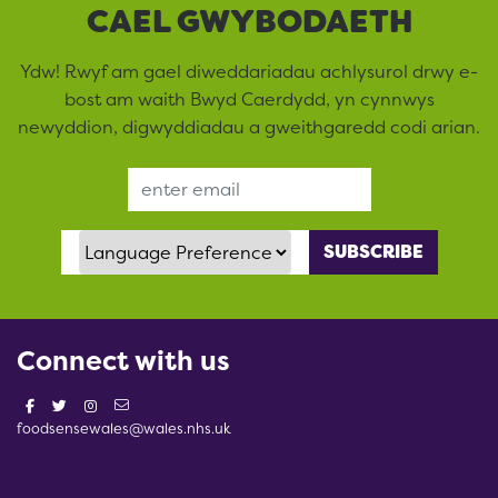
CAEL GWYBODAETH
Ydw! Rwyf am gael diweddariadau achlysurol drwy e-
bost am waith Bwyd Caerdydd, yn cynnwys
newyddion, digwyddiadau a gweithgaredd codi arian.
Email Address
Language Preference
Connect with us
foodsensewales@wales.nhs.uk