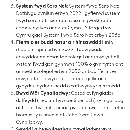
System fwyd Sero Net
: System fwyd Sero Net:
Datblygu cynllun erbyn 2022 i gyflenwi system
fwyd sero net i sicrhau asesu a gweithredu
camau cyflym ar gyfer Cymru. Y targed yw i
Gymru gael System Fwyd Sero Net erbyn 2035.
Ffermio er budd natur a’r hinsawdd:
Llunio
rhaglen fapio erbyn 2022 i fabwysiadu
egwyddorion amaethecolegol ar draws yr holl
system fwyd gan gynnwys 100% o gynhyrchiant
amaethecolegol erbyn 2030 ar bob fferm, er
mwyn atal a gwyrdroi’r natur a gollir ac i
gynyddu cydnerthedd o safbwynt yr hinsawdd.
Bwyd Môr Cynaliadwy:
Gosod cyfyngiadau
dalfeydd (heb unrhyw oedi pellach) sy’n galluogi
adfer a chynnal stociau pysgod uwchben lefelau
biomas sy’n arwain at Uchafswm Cnwd
Cynaliadwy.
Swyddi a bywoliaethau cynaliadwy yn y