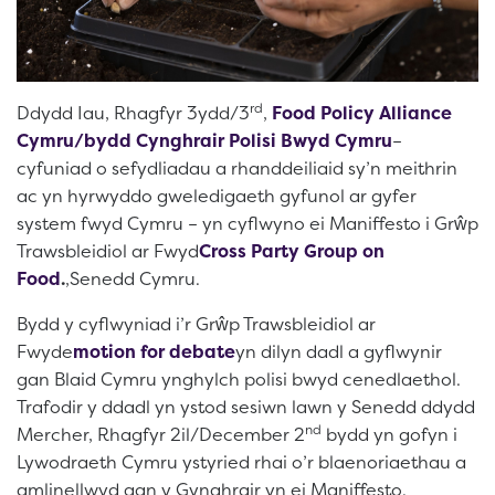
rd
Ddydd Iau, Rhagfyr 3ydd/3
,
Food Policy Alliance
Cymru/bydd Cynghrair Polisi Bwyd Cymru
–
cyfuniad o sefydliadau a rhanddeiliaid sy’n meithrin
ac yn hyrwyddo gweledigaeth gyfunol ar gyfer
system fwyd Cymru – yn cyflwyno ei Maniffesto i Grŵp
Trawsbleidiol ar Fwyd
Cross Party Group on
Food
.
,Senedd Cymru.
Bydd y cyflwyniad i’r Grŵp Trawsbleidiol ar
Fwyde
motion for debate
yn dilyn dadl a gyflwynir
gan Blaid Cymru ynghylch polisi bwyd cenedlaethol.
Trafodir y ddadl yn ystod sesiwn lawn y Senedd ddydd
nd
Mercher, Rhagfyr 2il/December 2
bydd yn gofyn i
Lywodraeth Cymru ystyried rhai o’r blaenoriaethau a
amlinellwyd gan y Gynghrair yn ei Maniffesto.