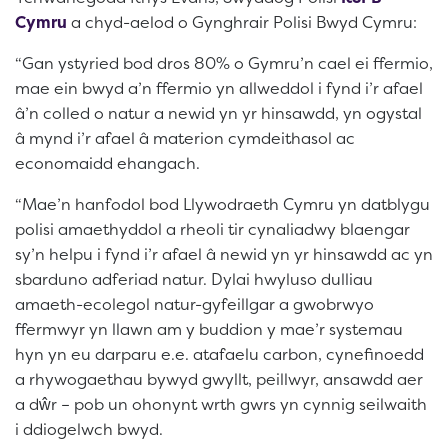
Cymru
a chyd-aelod o Gynghrair Polisi Bwyd Cymru:
“Gan ystyried bod dros 80% o Gymru’n cael ei ffermio,
mae ein bwyd a’n ffermio yn allweddol i fynd i’r afael
â’n colled o natur a newid yn yr hinsawdd, yn ogystal
â mynd i’r afael â materion cymdeithasol ac
economaidd ehangach.
“Mae’n hanfodol bod Llywodraeth Cymru yn datblygu
polisi amaethyddol a rheoli tir cynaliadwy blaengar
sy’n helpu i fynd i’r afael â newid yn yr hinsawdd ac yn
sbarduno adferiad natur. Dylai hwyluso dulliau
amaeth-ecolegol natur-gyfeillgar a gwobrwyo
ffermwyr yn llawn am y buddion y mae’r systemau
hyn yn eu darparu e.e. atafaelu carbon, cynefinoedd
a rhywogaethau bywyd gwyllt, peillwyr, ansawdd aer
a dŵr – pob un ohonynt wrth gwrs yn cynnig seilwaith
i ddiogelwch bwyd.