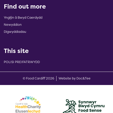
Find out more
Ynglŷn â Bwyd Caerdydd
Newyddion
Digwyddiadau
This site
POLISI PREIFATRWYDD
(opens new w
© Food Cardiff 2026
Website by Doc&Tee