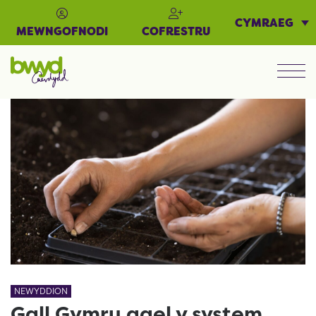
CYMRAEG
MEWNGOFNODI
COFRESTRU
Men
NEWYDDION
Gall Gymru gael y system