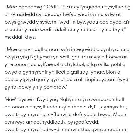
“Mae pandemig COVID-19 a’r cyfyngiadau cysylltiedig
ar symudedd cyhoeddus hefyd wedi tynnu sylw at
bwysigrwydd y system fwyd i’n bywydau bob dydd, a’r
breuder y mae wedi’i adeiladu ynddo ar hyn o bryd,”
meddai Rhys.
“Mae angen dull arnom sy’n integreiddio cynhyrchu a
bwyta yng Nghymru yn well, gan roi mwy o ffocws ar
yr economïau sylfaenol a chylchol, ailgysylltu pobl â
bwyd a gynhyrchir yn lleol a galluogi ymatebion a
ddatblygwyd gan y gymuned a all siapio system fwyd
gynaliadwy yn y pen draw.”
Mae’r system fwyd yng Nghymru yn cwmpasu’r holl
actorion a chysylltiadau sy’n rhan o dyfu, cynhyrchu,
gweithgynhyrchu, cyflenwi a defnyddio bwyd. Mae’n
cynnwys amaethyddiaeth, pysgodfeydd,
gweithgynhyrchu bwyd, manwerthu, gwasanaethau