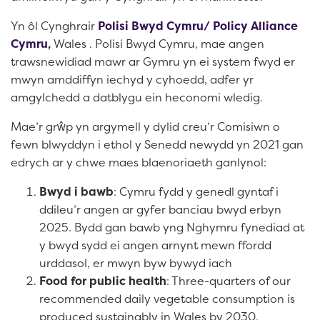
Yn ôl Cynghrair
Polisi Bwyd Cymru/ Policy Alliance
Cymru
,
Wales . Polisi Bwyd Cymru, mae angen
trawsnewidiad mawr ar Gymru yn ei system fwyd er
mwyn amddiffyn iechyd y cyhoedd, adfer yr
amgylchedd a datblygu ein heconomi wledig.
Mae’r grŵp yn argymell y dylid creu’r Comisiwn o
fewn blwyddyn i ethol y Senedd newydd yn 2021 gan
edrych ar y chwe maes blaenoriaeth ganlynol:
Bwyd i bawb
: Cymru fydd y genedl gyntaf i
ddileu’r angen ar gyfer banciau bwyd erbyn
2025. Bydd gan bawb yng Nghymru fynediad at
y bwyd sydd ei angen arnynt mewn ffordd
urddasol, er mwyn byw bywyd iach
Food for public health
: Three-quarters of our
recommended daily vegetable consumption is
produced sustainably in Wales by 2030.