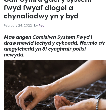
fwyd fwyaf diogel a
chynaliadwy yn y byd
February 24, 2022
February 24, 2022
, by
Pearl
Mae angen Comisiwn System Fwyd i
drawsnewid iechyd y cyhoedd, ffermio a’r
amgylchedd yn ôl cynghrair polisi
newydd.