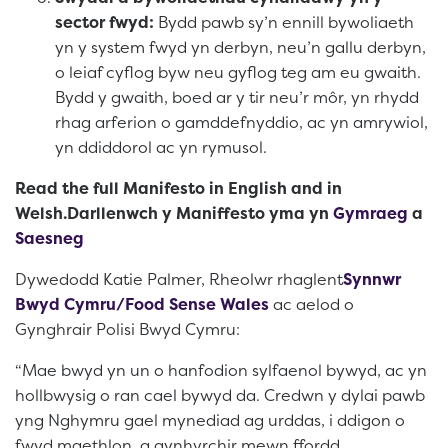
sector fwyd:
Bydd pawb sy’n ennill bywoliaeth
yn y system fwyd yn derbyn, neu’n gallu derbyn,
o leiaf cyflog byw neu gyflog teg am eu gwaith.
Bydd y gwaith, boed ar y tir neu’r môr, yn rhydd
rhag arferion o gamddefnyddio, ac yn amrywiol,
yn ddiddorol ac yn rymusol.
Read the full Manifesto in English and in
Welsh.Darllenwch y Maniffesto yma yn
Gymraeg
a
Saesneg
Dywedodd Katie Palmer, Rheolwr rhaglent
Synnwr
Bwyd Cymru/Food Sense Wales
ac aelod o
Gynghrair Polisi Bwyd Cymru:
“Mae bwyd yn un o hanfodion sylfaenol bywyd, ac yn
hollbwysig o ran cael bywyd da. Credwn y dylai pawb
yng Nghymru gael mynediad ag urddas, i ddigon o
fwyd maethlon, a gynhyrchir mewn ffordd