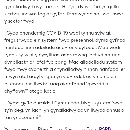
gynaliadwy, trwy’r amser. Hefyd, dylwn fod yn gallu
sicrhau incwm teg ar gyfer ffermwyr ac holl weithwyr
y sector fwyd.
“Gyda phandemig COVID-19 wedi tynnu sylw at
fregusrwydd ein system fwyd presennol, dyma gyfnod
hanfodol inni adeiladu ar gyfer y dyfodol. Mae wedi
tynnu sylw at y cysylltiad agos rhwng iechyd natur a
dynoliaeth ar lefel fyd eang. Mae ailadeiladu system
fwyd mwy cydnerth a chynaliadwy’n rhan hanfodol er
mwyn atal argyfyngau yn y dyfodol, ac yn un o brif
elfennau ein llwybr tuag at adferiad ‘gwyrdd a
chyfiawn’,” atega Katie
“Dyma gyfle euraidd i Gymru ddatblygu system fwyd
sy’n deg, yn iach, yn gynaliadwy ac yn llwyddiannus o
ran yr economi.”
Ychwanegodd Rhys Evans, Swyddog Polisi
RSPB