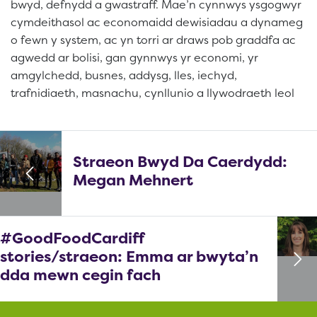
bwyd, defnydd a gwastraff. Mae’n cynnwys ysgogwyr
cymdeithasol ac economaidd dewisiadau a dynameg
o fewn y system, ac yn torri ar draws pob graddfa ac
agwedd ar bolisi, gan gynnwys yr economi, yr
amgylchedd, busnes, addysg, lles, iechyd,
trafnidiaeth, masnachu, cynllunio a llywodraeth leol
Straeon Bwyd Da Caerdydd:
Megan Mehnert
#GoodFoodCardiff
stories/straeon: Emma ar bwyta’n
dda mewn cegin fach