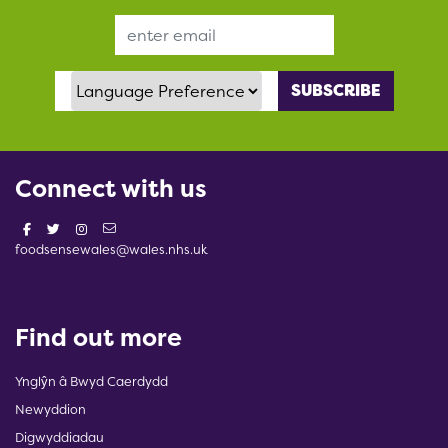
Email Address
Language Preference
Connect with us
foodsensewales@wales.nhs.uk
Find out more
Ynglŷn â Bwyd Caerdydd
Newyddion
Digwyddiadau