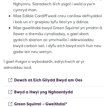
Nghymru. Siaradwch â’ch ysgol i weld a yw’n
cymryd rhan.
Mae Edible Cardiff wedi creu canllaw defnyddiol
i bob un o’r grwpiau tyfu lleol yn y ddinas
Mae gweithdai bwyd Green Squirrel yn ymdrin â
llawer o themâu cynaliadwy, o gael sbort
gyda’ch sbarion ac ymchwilio i ddewisiadau
bwyd carbon isel, i dyfu eich bwyd eich hun neu
gadw ieir neu wenyn.
I gael rhagor o wybodaeth, edrychwch ar yr
adnoddau isod.
(opens new 
Dewch at Eich Gilydd Bwyd am Oes
(opens new wind
Bwyd a Hwyl yng Nghaerdydd
(opens new window)
Green Squirrel – Gweithdai*