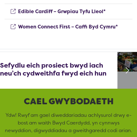
(opens new 
Edible Cardiff – Grwpiau Tyfu Lleol*
(opens 
Women Connect First – Caffi Byd Cymru*
Sefydlu eich prosiect bwyd iach
neu’ch cydweithfa fwyd eich hun
CAEL GWYBODAETH
Ydw! Rwyf am gael diweddariadau achlysurol drwy e-
bost am waith Bwyd Caerdydd, yn cynnwys
newyddion, digwyddiadau a gweithgaredd codi arian.