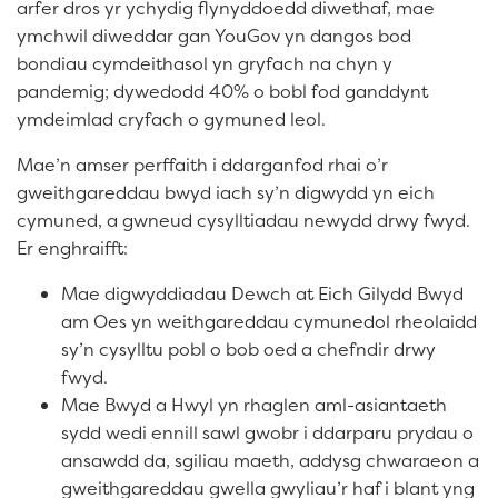
arfer dros yr ychydig flynyddoedd diwethaf, mae
ymchwil diweddar gan YouGov yn dangos bod
bondiau cymdeithasol yn gryfach na chyn y
pandemig; dywedodd 40% o bobl fod ganddynt
ymdeimlad cryfach o gymuned leol.
Mae’n amser perffaith i ddarganfod rhai o’r
gweithgareddau bwyd iach sy’n digwydd yn eich
cymuned, a gwneud cysylltiadau newydd drwy fwyd.
Er enghraifft:
Mae digwyddiadau Dewch at Eich Gilydd Bwyd
am Oes yn weithgareddau cymunedol rheolaidd
sy’n cysylltu pobl o bob oed a chefndir drwy
fwyd.
Mae Bwyd a Hwyl yn rhaglen aml-asiantaeth
sydd wedi ennill sawl gwobr i ddarparu prydau o
ansawdd da, sgiliau maeth, addysg chwaraeon a
gweithgareddau gwella gwyliau’r haf i blant yng