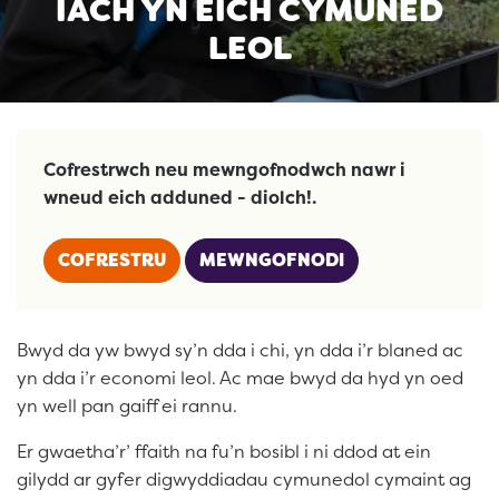
IACH YN EICH CYMUNED
LEOL
Cofrestrwch neu mewngofnodwch nawr i
wneud eich adduned - diolch!.
COFRESTRU
MEWNGOFNODI
Bwyd da yw bwyd sy’n dda i chi, yn dda i’r blaned ac
yn dda i’r economi leol. Ac mae bwyd da hyd yn oed
yn well pan gaiff ei rannu.
Er gwaetha’r’ ffaith na fu’n bosibl i ni ddod at ein
gilydd ar gyfer digwyddiadau cymunedol cymaint ag