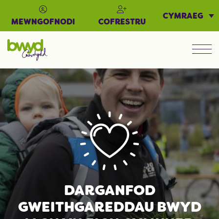
CYMRAEG
MEWNGOFNODI
COFRESTRU
Men
DARGANFOD
GWEITHGAREDDAU BWYD