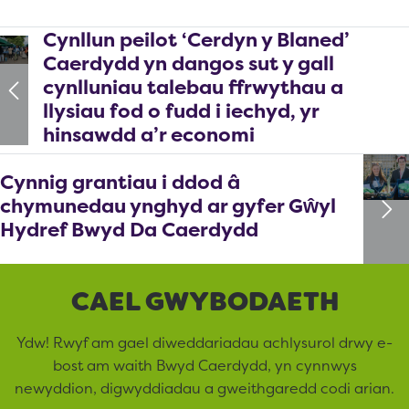
Cynllun peilot ‘Cerdyn y Blaned’
Caerdydd yn dangos sut y gall
cynlluniau talebau ffrwythau a
llysiau fod o fudd i iechyd, yr
hinsawdd a’r economi
Cynnig grantiau i ddod â
chymunedau ynghyd ar gyfer Gŵyl
Hydref Bwyd Da Caerdydd
CAEL GWYBODAETH
Ydw! Rwyf am gael diweddariadau achlysurol drwy e-
bost am waith Bwyd Caerdydd, yn cynnwys
newyddion, digwyddiadau a gweithgaredd codi arian.