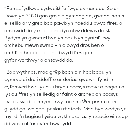
“Pan sefydlwyd cydweithfa fwyd gymunedol Splo-
Down yn 2020 gan grŵp o gymdogion, gwnaethon ni
ei seilio ar y gred bod pawb yn haeddu bwyd ffres, o
ansawdd da y mae ganddyn nhw ddewis drosto.
Rydym yn gwneud hyn yn bosib yn gyntaf trwy
archebu mewn swmp – nid bwyd dros ben o
archfarchnadoedd ond bwyd ffres gan
gyfanwerthwyr o ansawdd da.
“Bob wythnos, mae grŵp bach o’n haelodau yn
cymryd ei dro i ddeffro ar doriad gwawr i fynd i’r
cyfanwerthwr llysiau i brynu bocsys mawr a bagiau o
lysiau ffres yn seiliedig ar faint o archebion bocsys
llysiau sydd gennym. Trwy roi ein pŵer prynu at ei
gilydd gallwn gael prisiau rhatach. Mae hyn wedyn yn
mynd i’n bagiau llysiau wythnosol ac yn stocio ein siop
ddiwastraff ar gyfer bwydydd.