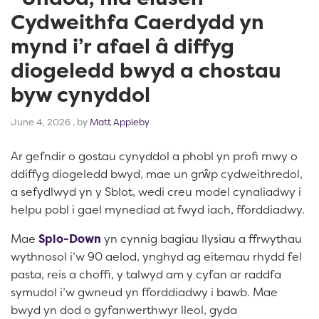
Cydweithfa Caerdydd yn
mynd i’r afael â diffyg
diogeledd bwyd a chostau
byw cynyddol
June 4, 2026
June 4, 2026
, by
Matt Appleby
Ar gefndir o gostau cynyddol a phobl yn profi mwy o
ddiffyg diogeledd bwyd, mae un grŵp cydweithredol,
a sefydlwyd yn y Sblot, wedi creu model cynaliadwy i
helpu pobl i gael mynediad at fwyd iach, fforddiadwy.
Mae
Splo-Down
yn cynnig bagiau llysiau a ffrwythau
wythnosol i’w 90 aelod, ynghyd ag eitemau rhydd fel
pasta, reis a choffi, y talwyd am y cyfan ar raddfa
symudol i’w gwneud yn fforddiadwy i bawb. Mae
bwyd yn dod o gyfanwerthwyr lleol, gyda