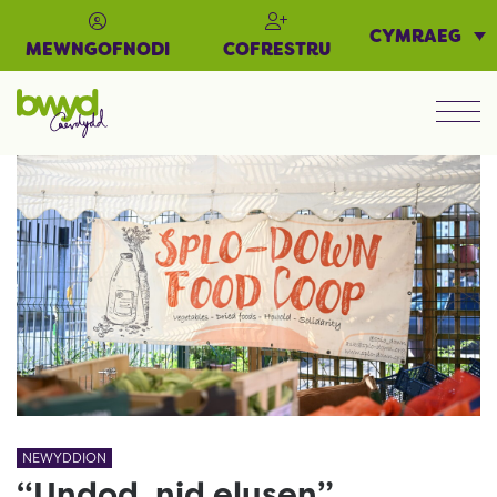
CYMRAEG
MEWNGOFNODI
COFRESTRU
Men
NEWYDDION
“Undod, nid elusen”