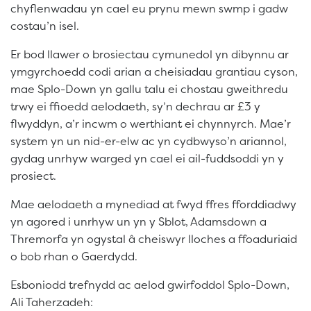
chyflenwadau yn cael eu prynu mewn swmp i gadw
costau’n isel.
Er bod llawer o brosiectau cymunedol yn dibynnu ar
ymgyrchoedd codi arian a cheisiadau grantiau cyson,
mae Splo-Down yn gallu talu ei chostau gweithredu
trwy ei ffioedd aelodaeth, sy’n dechrau ar £3 y
flwyddyn, a’r incwm o werthiant ei chynnyrch. Mae’r
system yn un nid-er-elw ac yn cydbwyso’n ariannol,
gydag unrhyw warged yn cael ei ail-fuddsoddi yn y
prosiect.
Mae aelodaeth a mynediad at fwyd ffres fforddiadwy
yn agored i unrhyw un yn y Sblot, Adamsdown a
Thremorfa yn ogystal â cheiswyr lloches a ffoaduriaid
o bob rhan o Gaerdydd.
Esboniodd trefnydd ac aelod gwirfoddol Splo-Down,
Ali Taherzadeh: