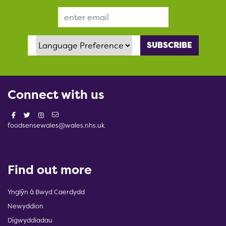
Email Address
Language Preference
Connect with us
foodsensewales@wales.nhs.uk
Find out more
Ynglŷn â Bwyd Caerdydd
Newyddion
Digwyddiadau