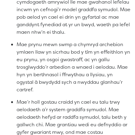
cymdogaeth amrywiol lle mae gwahanol lefelau
incwm yn cefnogi’r model graddfa symudol. Mae
pob aelod yn cael ei drin yn gyfartal ac mae
ganddynt fynediad at yr un bwyd, waeth pa lefel
maen nhw’n ei thalu.
Mae prynu mewn swmp a chymryd archebion
ymlaen llaw yn sicrhau bod y tîm yn effeithlon yn
eu prynu, yn osgoi gwastraff, ac yn gallu
trosglwyddo’r arbedion a wnaed i aelodau. Mae
hyn yn berthnasol i ffrwythau a llysiau, yn
ogystal â bwydydd sych a nwyddau glanhau’r
cartref.
Mae’r holl gostau craidd yn cael eu talu trwy
aelodaeth a’r system graddfa symudol. Mae
aelodaeth hefyd ar raddfa symudol, talu beth y
gallwch chi. Mae grantiau wedi eu defnyddio ar
gyfer gwariant mwy, ond mae costau