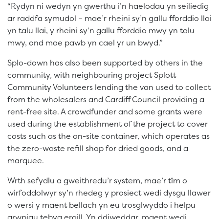
“Rydyn ni wedyn yn gwerthu i’n haelodau yn seiliedig
ar raddfa symudol – mae’r rheini sy’n gallu fforddio llai
yn talu llai, y rheini sy’n gallu fforddio mwy yn talu
mwy, ond mae pawb yn cael yr un bwyd.”
Splo-down has also been supported by others in the
community, with neighbouring project Splott
Community Volunteers lending the van used to collect
from the wholesalers and Cardiff Council providing a
rent-free site. A crowdfunder and some grants were
used during the establishment of the project to cover
costs such as the on-site container, which operates as
the zero-waste refill shop for dried goods, and a
marquee.
Wrth sefydlu a gweithredu’r system, mae’r tîm o
wirfoddolwyr sy’n rhedeg y prosiect wedi dysgu llawer
o wersi y maent bellach yn eu trosglwyddo i helpu
grwpiau tebyg eraill. Yn ddiweddar, maent wedi