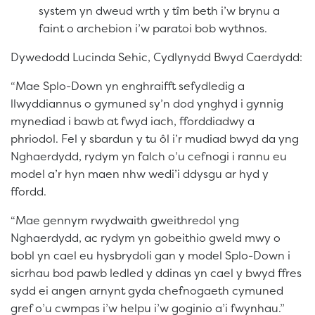
system yn dweud wrth y tîm beth i’w brynu a
faint o archebion i’w paratoi bob wythnos.
Dywedodd Lucinda Sehic, Cydlynydd Bwyd Caerdydd:
“Mae Splo-Down yn enghraifft sefydledig a
llwyddiannus o gymuned sy’n dod ynghyd i gynnig
mynediad i bawb at fwyd iach, fforddiadwy a
phriodol. Fel y sbardun y tu ôl i’r mudiad bwyd da yng
Nghaerdydd, rydym yn falch o’u cefnogi i rannu eu
model a’r hyn maen nhw wedi’i ddysgu ar hyd y
ffordd.
“Mae gennym rwydwaith gweithredol yng
Nghaerdydd, ac rydym yn gobeithio gweld mwy o
bobl yn cael eu hysbrydoli gan y model Splo-Down i
sicrhau bod pawb ledled y ddinas yn cael y bwyd ffres
sydd ei angen arnynt gyda chefnogaeth cymuned
gref o’u cwmpas i’w helpu i’w goginio a’i fwynhau.”