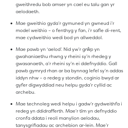
gweithredu bob amser yn cael eu talu gan yr
aelodaeth.
Mae gweithio gyda’r gymuned yn gwneud i’r
model weithio – o fenthyg y fan, i’r safle di-rent,
mae cydweithio wedi bod yn allweddol.
Mae pawb yn ‘aelod’. Nid yw’r grŵp yn
gwahaniaethu rhwng y rheini sy’n rhedeg y
gwasanaeth, a’r rheini sy’n ei ddefnyddio. Gall
pawb gymryd rhan ar ba bynnag lefel sy’n addas
iddyn nhw – o redeg y stondin, coginio bwyd ar
gyfer digwyddiad neu helpu gyda’r cyllid ac
archebu.
Mae technoleg wedi helpu i gadw’r gydweithfa i
redeg yn ddidrafferth. Mae’r tîm yn defnyddio
cronfa ddata i reoli manylion aelodau,
tanysgrifiadau ac archebion ar-lein. Mae’r