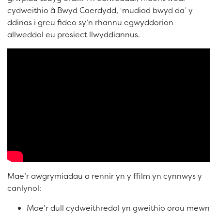
cydweithio â Bwyd Caerdydd, ‘mudiad bwyd da’ y
ddinas i greu fideo sy’n rhannu egwyddorion
allweddol eu prosiect llwyddiannus.
Mae’r awgrymiadau a rennir yn y ffilm yn cynnwys y
canlynol:
Mae’r dull cydweithredol yn gweithio orau mewn