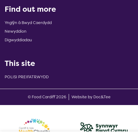
Find out more
Ynglŷn â Bwyd Caerdydd
Newyddion
Digwyddiadau
This site
POLISI PREIFATRWYDD
(opens new w
© Food Cardiff 2026
Website by Doc&Tee