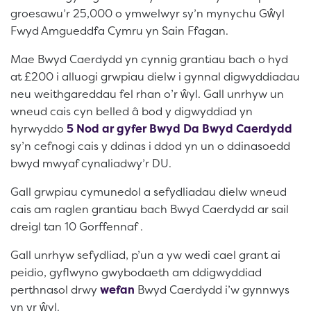
groesawu’r 25,000 o ymwelwyr sy’n mynychu Gŵyl
Fwyd Amgueddfa Cymru yn Sain Ffagan.
Mae Bwyd Caerdydd yn cynnig grantiau bach o hyd
at £200 i alluogi grwpiau dielw i gynnal digwyddiadau
neu weithgareddau fel rhan o’r ŵyl. Gall unrhyw un
wneud cais cyn belled â bod y digwyddiad yn
hyrwyddo
5 Nod ar gyfer Bwyd Da Bwyd Caerdydd
sy’n cefnogi cais y ddinas i ddod yn un o ddinasoedd
bwyd mwyaf cynaliadwy’r DU.
Gall grwpiau cymunedol a sefydliadau dielw wneud
cais am raglen grantiau bach Bwyd Caerdydd ar sail
dreigl tan 10 Gorffennaf .
Gall unrhyw sefydliad, p’un a yw wedi cael grant ai
peidio, gyflwyno gwybodaeth am ddigwyddiad
perthnasol drwy
wefan
Bwyd Caerdydd i’w gynnwys
yn yr ŵyl.