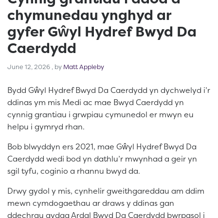
chymunedau ynghyd ar
gyfer Gŵyl Hydref Bwyd Da
Caerdydd
June 12, 2026
June 12, 2026
, by
Matt Appleby
Bydd Gŵyl Hydref Bwyd Da Caerdydd yn dychwelyd i’r
ddinas ym mis Medi ac mae Bwyd Caerdydd yn
cynnig grantiau i grwpiau cymunedol er mwyn eu
helpu i gymryd rhan.
Bob blwyddyn ers 2021, mae Gŵyl Hydref Bwyd Da
Caerdydd wedi bod yn dathlu’r mwynhad a geir yn
sgil tyfu, coginio a rhannu bwyd da.
Drwy gydol y mis, cynhelir gweithgareddau am ddim
mewn cymdogaethau ar draws y ddinas gan
ddechrau gydag Ardal Bwyd Da Caerdydd bwrpasol i