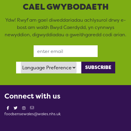
CAEL GWYBODAETH
Ydw! Rwyf am gael diweddariadau achlysurol drwy e-
bost am waith Bwyd Caerdydd, yn cynnwys
newyddion, digwyddiadau a gweithgaredd codi arian.
Email Address
Language Preference
Connect with us
foodsensewales@wales.nhs.uk