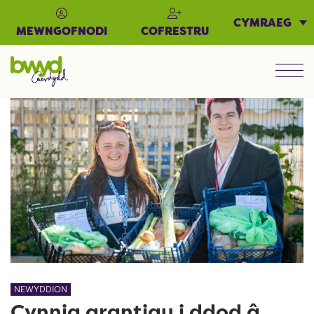
CYMRAEG
MEWNGOFNODI
COFRESTRU
Men
NEWYDDION
Cynnig grantiau i ddod â