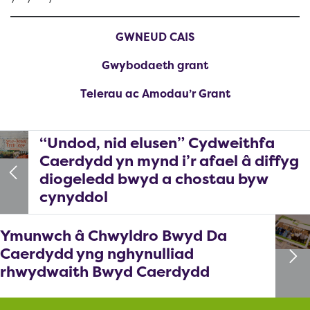
GWNEUD CAIS
Gwybodaeth grant
Telerau ac Amodau’r Grant
“Undod, nid elusen” Cydweithfa
Caerdydd yn mynd i’r afael â diffyg
diogeledd bwyd a chostau byw
cynyddol
Ymunwch â Chwyldro Bwyd Da
Caerdydd yng nghynulliad
rhwydwaith Bwyd Caerdydd