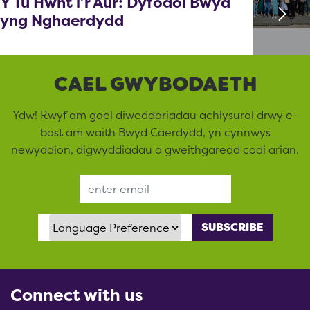
Y Tu Hwnt i’r Aur: Dyfodol Bwyd
yng Nghaerdydd
CAEL GWYBODAETH
Ydw! Rwyf am gael diweddariadau achlysurol drwy e-
bost am waith Bwyd Caerdydd, yn cynnwys
newyddion, digwyddiadau a gweithgaredd codi arian.
Email Address
Language Preference
Connect with us