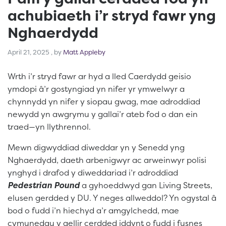
achubiaeth i’r stryd fawr yng
Nghaerdydd
April 21, 2025
April 21, 2025
, by
Matt Appleby
Wrth i’r stryd fawr ar hyd a lled Caerdydd geisio
ymdopi â’r gostyngiad yn nifer yr ymwelwyr a
chynnydd yn nifer y siopau gwag, mae adroddiad
newydd yn awgrymu y gallai’r ateb fod o dan ein
traed—yn llythrennol.
Mewn digwyddiad diweddar yn y Senedd yng
Nghaerdydd, daeth arbenigwyr ac arweinwyr polisi
ynghyd i drafod y diweddariad i’r adroddiad
Pedestrian Pound
a gyhoeddwyd gan Living Streets,
elusen gerdded y DU. Y neges allweddol? Yn ogystal â
bod o fudd i’n hiechyd a’r amgylchedd, mae
cymunedau y gellir cerdded iddynt o fudd i fusnes