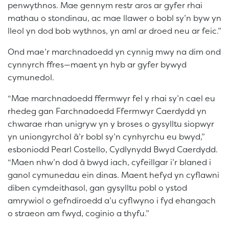
penwythnos. Mae gennym restr aros ar gyfer rhai
mathau o stondinau, ac mae llawer o bobl sy’n byw yn
lleol yn dod bob wythnos, yn aml ar droed neu ar feic.”
Ond mae’r marchnadoedd yn cynnig mwy na dim ond
cynnyrch ffres—maent yn hyb ar gyfer bywyd
cymunedol.
“Mae marchnadoedd ffermwyr fel y rhai sy’n cael eu
rhedeg gan Farchnadoedd Ffermwyr Caerdydd yn
chwarae rhan unigryw yn y broses o gysylltu siopwyr
yn uniongyrchol â’r bobl sy’n cynhyrchu eu bwyd,”
esboniodd Pearl Costello, Cydlynydd Bwyd Caerdydd.
“Maen nhw’n dod â bwyd iach, cyfeillgar i’r blaned i
ganol cymunedau ein dinas. Maent hefyd yn cyflawni
diben cymdeithasol, gan gysylltu pobl o ystod
amrywiol o gefndiroedd a’u cyflwyno i fyd ehangach
o straeon am fwyd, coginio a thyfu.”