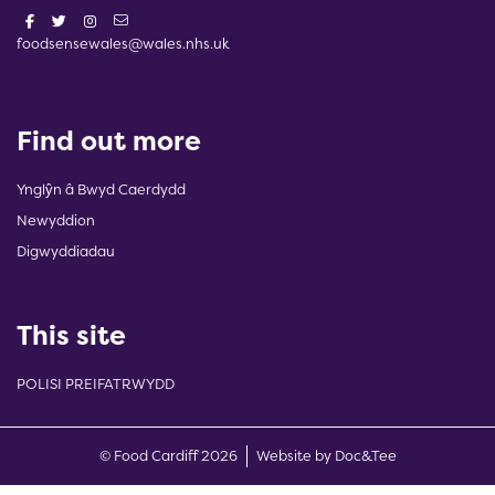
foodsensewales@wales.nhs.uk
Find out more
Ynglŷn â Bwyd Caerdydd
Newyddion
Digwyddiadau
This site
POLISI PREIFATRWYDD
(opens new w
© Food Cardiff 2026
Website by Doc&Tee