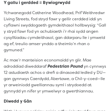
Y gallu i gerdded = Bywiogrwydd
Ychwanegodd Catherine Woodhead, Prif Weithredwr
Living Streets, fod stryd fawr y gellir cerdded iddi yn
cyflawni swyddogaeth gymdeithasol hollbwysig: “Gall
y stryd fawr fod yn achubiaeth i’r rhai sydd angen
cysylltiadau cymdeithasol, gan ddarparu lle i ymweld
ag ef, treulio amser ynddo a theimlo’n rhan o
gymuned.”
Ac mae’r manteision economaidd yn glir. Mae
adroddiad diweddaraf
Pedestrian Pound
yn cynnwys
12 astudiaeth achos o drefi a dinasoedd ledled y DU—
gan gynnwys Caerdydd, Abertawe, a Chil-y-coed—lle
yr arweiniodd gwelliannau syml i strydoedd at
gynnydd yn nifer yr ymwelwyr a gwerthiannau.
Diwedd y Gân