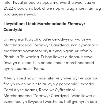
nifer fwyaf erioed o siopau manwerthu wedi cau yn
2022 a bod un o bob chwe siop yn wag, mae’n amlwg
bod angen newid.
Llwyddiant Lleol: Marchnadoedd Ffermwyr
Caerdydd
Un enghraifft wych o bŵer cerddwyr ar waith yw
Marchnadoedd Ffermwyr Caerdydd, sy’n cynnal tair
marchnad wythnosol brysur yng Nglan-yr-afon, y
Rhath, a Rhiwbeina. Er bod llawer o siopau’r stryd
fawr yn ei chael hi’n anodd, mae’r marchnadoedd
hyn yn parhau i ffynnu.
“Hyd yn oed nawr, mae nifer yr ymwelwyr yn parhau i
fod yn uwch na’r lefelau cyn y pandemig,” meddai
Carol Alyce Adams, Rheolwr Cyffredinol
Marchnadoedd Ffermwyr Caerdydd. “Mae llawer o
stondinau yn llwyddo i werthu eu holl gynnyrch bob