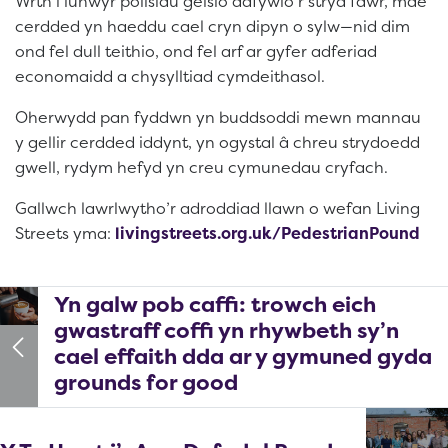
Wrth i lunwyr polisïau geisio adfywio’r stryd fawr, mae
cerdded yn haeddu cael cryn dipyn o sylw—nid dim
ond fel dull teithio, ond fel arf ar gyfer adferiad
economaidd a chysylltiad cymdeithasol.
Oherwydd pan fyddwn yn buddsoddi mewn mannau
y gellir cerdded iddynt, yn ogystal â chreu strydoedd
gwell, rydym hefyd yn creu cymunedau cryfach.
Gallwch lawrlwytho’r adroddiad llawn o wefan Living
Streets yma:
livingstreets.org.uk/PedestrianPound
Yn galw pob caffi: trowch eich
gwastraff coffi yn rhywbeth sy’n
cael effaith dda ar y gymuned gyda
grounds for good