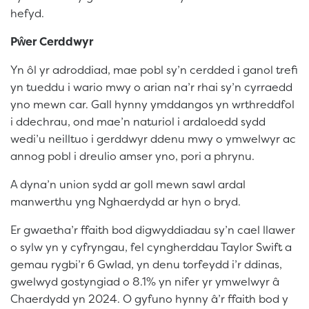
hefyd.
Pŵer Cerddwyr
Yn ôl yr adroddiad, mae pobl sy’n cerdded i ganol trefi
yn tueddu i wario mwy o arian na’r rhai sy’n cyrraedd
yno mewn car. Gall hynny ymddangos yn wrthreddfol
i ddechrau, ond mae’n naturiol i ardaloedd sydd
wedi’u neilltuo i gerddwyr ddenu mwy o ymwelwyr ac
annog pobl i dreulio amser yno, pori a phrynu.
A dyna’n union sydd ar goll mewn sawl ardal
manwerthu yng Nghaerdydd ar hyn o bryd.
Er gwaetha’r ffaith bod digwyddiadau sy’n cael llawer
o sylw yn y cyfryngau, fel cyngherddau Taylor Swift a
gemau rygbi’r 6 Gwlad, yn denu torfeydd i’r ddinas,
gwelwyd gostyngiad o 8.1% yn nifer yr ymwelwyr â
Chaerdydd yn 2024. O gyfuno hynny â’r ffaith bod y