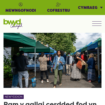
CYMRAEG
MEWNGOFNODI
COFRESTRU
Men
NEWYDDION
Pam y gallai cerdded fod yn