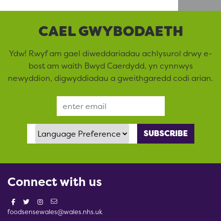
CAEL GWYBODAETH
Ydw! Rwyf am gael diweddariadau achlysurol drwy e-
bost am waith Bwyd Caerdydd, yn cynnwys
newyddion, digwyddiadau a gweithgaredd codi arian.
Email Address
Language Preference
Connect with us
foodsensewales@wales.nhs.uk