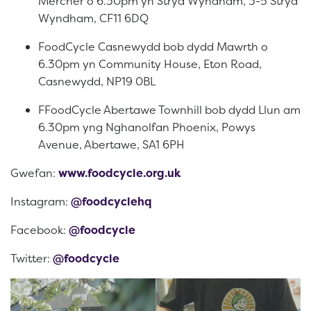
Mercher o 6.30pm yn Stryd Wyndham, 3-5 Stryd
Wyndham, CF11 6DQ
FoodCycle Casnewydd bob dydd Mawrth o
6.30pm yn Community House, Eton Road,
Casnewydd, NP19 0BL
FFoodCycle Abertawe Townhill bob dydd Llun am
6.30pm yng Nghanolfan Phoenix, Powys
Avenue, Abertawe, SA1 6PH
Gwefan:
www.foodcycle.org.uk
Instagram:
@foodcyclehq
Facebook:
@foodcycle
Twitter:
@foodcycle