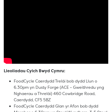
Lleoliadau Cylch Bwyd Cymru:
FoodCycle Caerdydd Trelái bob dydd Llun o
6.30pm yn Dusty Forge (ACE – Gweithredu yng
Nghaerau a Threlái) 460 Cowbridge Road,
Caerdydd, CF5 5BZ
FoodCycle Caerdydd Glan yr Afon bob dydd