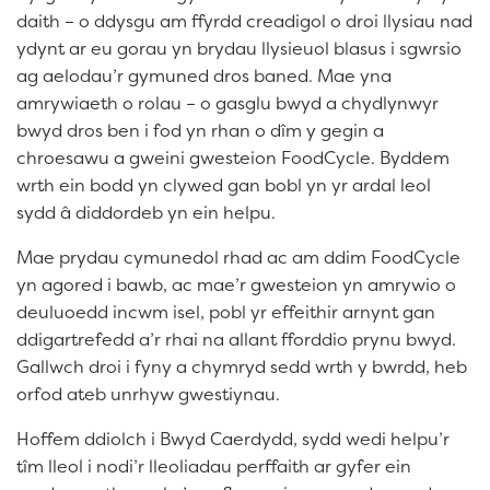
daith – o ddysgu am ffyrdd creadigol o droi llysiau nad
ydynt ar eu gorau yn brydau llysieuol blasus i sgwrsio
ag aelodau’r gymuned dros baned. Mae yna
amrywiaeth o rolau – o gasglu bwyd a chydlynwyr
bwyd dros ben i fod yn rhan o dîm y gegin a
chroesawu a gweini gwesteion FoodCycle. Byddem
wrth ein bodd yn clywed gan bobl yn yr ardal leol
sydd â diddordeb yn ein helpu.
Mae prydau cymunedol rhad ac am ddim FoodCycle
yn agored i bawb, ac mae’r gwesteion yn amrywio o
deuluoedd incwm isel, pobl yr effeithir arnynt gan
ddigartrefedd a’r rhai na allant fforddio prynu bwyd.
Gallwch droi i fyny a chymryd sedd wrth y bwrdd, heb
orfod ateb unrhyw gwestiynau.
Hoffem ddiolch i Bwyd Caerdydd, sydd wedi helpu’r
tîm lleol i nodi’r lleoliadau perffaith ar gyfer ein