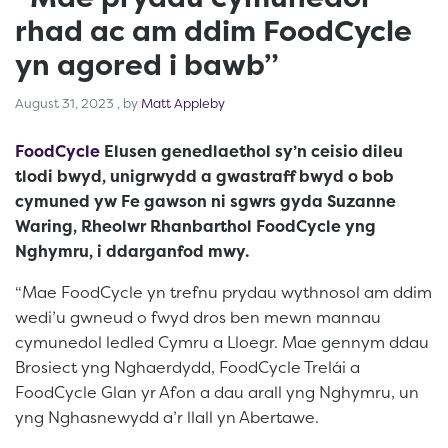
rhad ac am ddim FoodCycle
yn agored i bawb”
August 31, 2023
August 31, 2023
, by
Matt Appleby
FoodCycle
Elusen genedlaethol sy’n ceisio dileu
tlodi bwyd, unigrwydd a gwastraff bwyd o bob
cymuned yw Fe gawson ni sgwrs gyda
Suzanne
Waring, Rheolwr Rhanbarthol FoodCycle yng
Nghymru, i ddarganfod mwy.
“Mae FoodCycle yn trefnu prydau wythnosol am ddim
wedi’u gwneud o fwyd dros ben mewn mannau
cymunedol ledled Cymru a Lloegr. Mae gennym ddau
Brosiect yng Nghaerdydd, FoodCycle Trelái a
FoodCycle Glan yr Afon a dau arall yng Nghymru, un
yng Nghasnewydd a’r llall yn Abertawe.