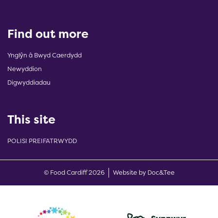
Find out more
Ynglŷn â Bwyd Caerdydd
Newyddion
Digwyddiadau
This site
POLISI PREIFATRWYDD
(opens new w
© Food Cardiff 2026
Website by Doc&Tee