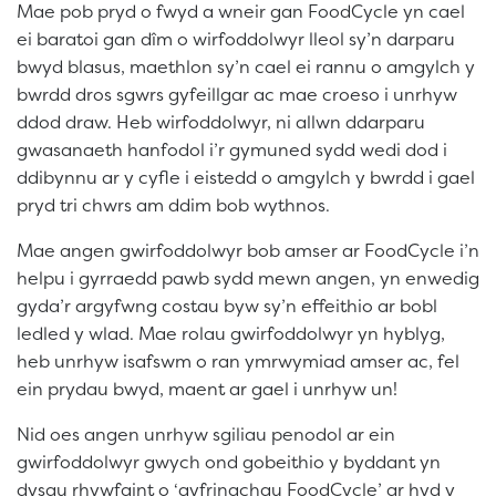
Mae pob pryd o fwyd a wneir gan FoodCycle yn cael
ei baratoi gan dîm o wirfoddolwyr lleol sy’n darparu
bwyd blasus, maethlon sy’n cael ei rannu o amgylch y
bwrdd dros sgwrs gyfeillgar ac mae croeso i unrhyw
ddod draw. Heb wirfoddolwyr, ni allwn ddarparu
gwasanaeth hanfodol i’r gymuned sydd wedi dod i
ddibynnu ar y cyfle i eistedd o amgylch y bwrdd i gael
pryd tri chwrs am ddim bob wythnos.
Mae angen gwirfoddolwyr bob amser ar FoodCycle i’n
helpu i gyrraedd pawb sydd mewn angen, yn enwedig
gyda’r argyfwng costau byw sy’n effeithio ar bobl
ledled y wlad. Mae rolau gwirfoddolwyr yn hyblyg,
heb unrhyw isafswm o ran ymrwymiad amser ac, fel
ein prydau bwyd, maent ar gael i unrhyw un!
Nid oes angen unrhyw sgiliau penodol ar ein
gwirfoddolwyr gwych ond gobeithio y byddant yn
dysgu rhywfaint o ‘gyfrinachau FoodCycle’ ar hyd y