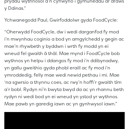
prydau wythnosol a’n cyflwyno i gymunedau ar draws
y Ddinas.”
Ychwanegodd Paul, Gwirfoddolwr gyda FoodCycle:
“Oherwydd FoodCycle, dw i wedi darganfod fy mod
i’n mwynhau coginio a bod yn amgylchedd y gegin ac
mae’n rhywbeth y byddwn i wrth fy modd yn ei
wneud fel gwaith â thâl. Mae mynd i FoodCycle bob
wythnos yn helpu i ddangos fy mod i’n ddibynadwy,
yn gallu gweithio gyda phobl eraill ac fy mod i’n
ymroddedig, felly mae wedi newid pethau i mi. Mae
‘na sgwrsio a thynnu coes, ac rwy’n hoffi’r gwaith tîm
a’r bobl. Rydyn ni’n bwyta bwyd da ac yn rhannu beth
rydyn ni wedi bod yn ei wneud yn ystod yr wythnos.
Mae pawb yn garedig iawn ac yn gynhwysol iawn.”