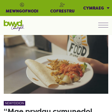
CYMRAEG
MEWNGOFNODI
COFRESTRU
Men
NEWYDDION
“Mae prydau cymunedol