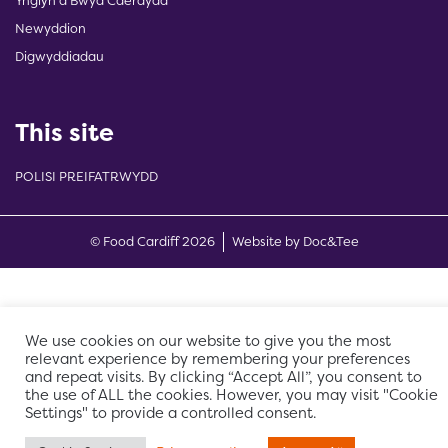
Ynglŷn â Bwyd Caerdydd
Newyddion
Digwyddiadau
This site
POLISI PREIFATRWYDD
(opens new w
© Food Cardiff 2026
Website by Doc&Tee
We use cookies on our website to give you the most
relevant experience by remembering your preferences
and repeat visits. By clicking “Accept All”, you consent to
the use of ALL the cookies. However, you may visit "Cookie
Settings" to provide a controlled consent.