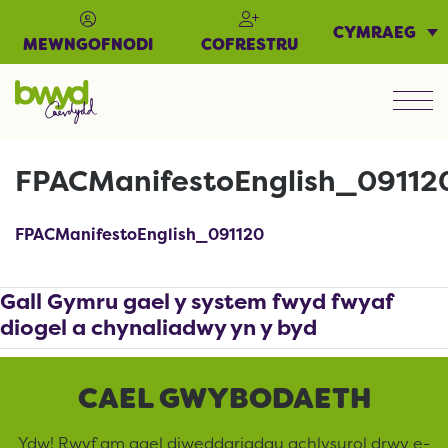
CYMRAEG
MEWNGOFNODI
COFRESTRU
Men
FPACManifestoEnglish_09112
FPACManifestoEnglish_091120
Gall Gymru gael y system fwyd fwyaf
diogel a chynaliadwy yn y byd
CAEL GWYBODAETH
Ydw! Rwyf am gael diweddariadau achlysurol drwy e-