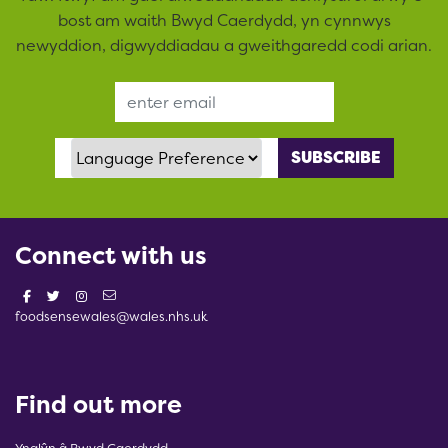
bost am waith Bwyd Caerdydd, yn cynnwys
newyddion, digwyddiadau a gweithgaredd codi arian.
Email Address
Language Preference
Connect with us
foodsensewales@wales.nhs.uk
Find out more