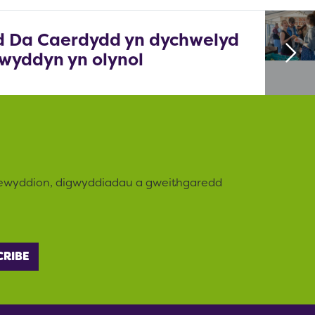
d Da Caerdydd yn dychwelyd
wyddyn yn olynol
newyddion, digwyddiadau a gweithgaredd