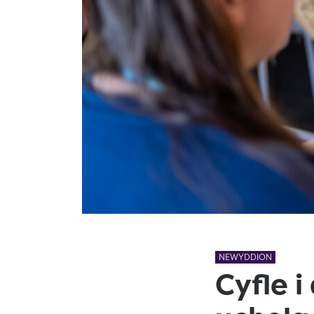
NEWYDDION
Cyfle i