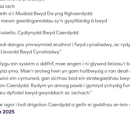
ta iach
th o’r Mudiad Bwyd Da yng Nghaerdydd
mewn gweithgareddau sy’n gysylltiedig â bwyd
ostello, Cydlynydd Bwyd Caerdydd:
di dangos ymrwymiad aruthrol i fwyd cynaliadwy, ac ryd
ur Lleoedd Bwyd Cynaliadwy.”
gu ein system o ddifrif, mae angen i ni glywed lleisiau’r b
yta yma. Mae’r arolwg hwn yn gam hollbwysig o ran deall
iol ein cymuned, gan sicrhau bod ein strategaethau bwyd
ion Caerdydd. Rydym yn annog pawb i gymryd ychydig fun
greu dyfodol bwyd gwyrddach ac iachach.”
r agor i holl drigolion Caerdydd a gellir ei gwblhau ar-lei
n 2025