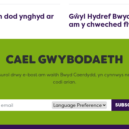
 dod ynghyd ar
Gŵyl Hydref Bwy
am y chweched fl
CAEL GWYBODAETH
surol drwy e-bost am waith Bwyd Caerdydd, yn cynnwys 
codi arian.
Language Preference