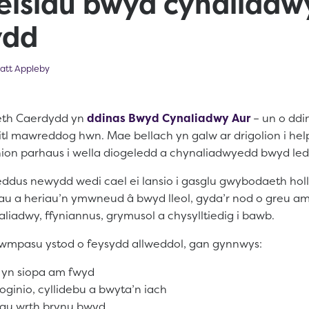
eisiau bwyd cynaliadw
ydd
t 28, 2025
att Appleby
eth Caerdydd yn
ddinas Bwyd Cynaliadwy Aur
– un o ddi
eitl mawreddog hwn. Mae bellach yn galw ar drigolion i hel
ion parhaus i wella diogeledd a chynaliadwyedd bwyd ledl
dus newydd wedi cael ei lansio i gasglu gwybodaeth hol
dau a heriau’n ymwneud â bwyd lleol, gyda’r nod o greu 
iadwy, ffyniannus, grymusol a chysylltiedig i bawb.
wmpasu ystod o feysydd allweddol, gan gynnwys:
 yn siopa am fwyd
oginio, cyllidebu a bwyta’n iach
hau wrth brynu bwyd