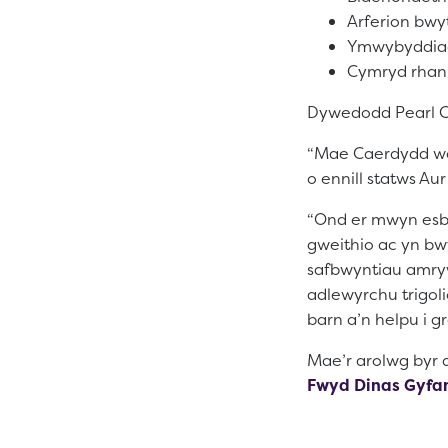
Arferion bwy
Ymwybyddiae
Cymryd rhan 
Dywedodd Pearl C
“Mae Caerdydd we
o ennill statws A
“Ond er mwyn esbly
gweithio ac yn bw
safbwyntiau amryw
adlewyrchu trigol
barn a’n helpu i 
Mae’r arolwg byr a
Fwyd Dinas Gyfa