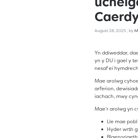
uchelg
Caerd
Augus
August 28, 2025
, by
M
Yn ddiweddar, da
yn y DU i gael y t
nesaf ei hymdrech
Mae arolwg cyhoed
arferion, dewisia
iachach, mwy cynal
Mae’r arolwg yn c
Lle mae pobl
Hyder wrth g
Blaenoriaet