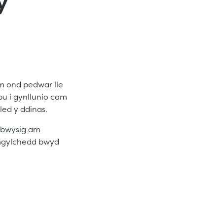
y
m ond pedwar lle
pu i gynllunio cam
ed y ddinas.
lbwysig am
amgylchedd bwyd