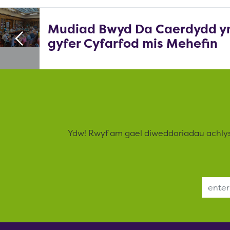
Mudiad Bwyd Da Caerdydd yn
gyfer Cyfarfod mis Mehefin
Ydw! Rwyf am gael diweddariadau achly
Email Address