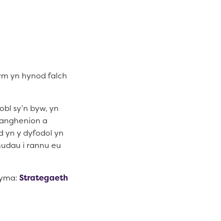
ym yn hynod falch
obl sy’n byw, yn
 anghenion a
 yn y dyfodol yn
udau i rannu eu
n yma:
Strategaeth