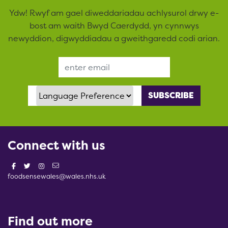
Ydw! Rwyf am gael diweddariadau achlysurol drwy e-
bost am waith Bwyd Caerdydd, yn cynnwys
newyddion, digwyddiadau a gweithgaredd codi arian.
Email Address
Language Preference
Connect with us
foodsensewales@wales.nhs.uk
Find out more