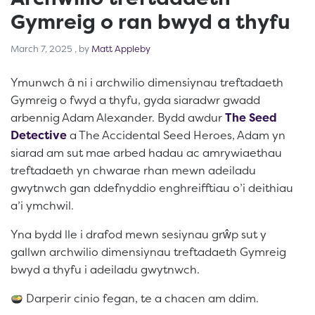
Gymreig o ran bwyd a thyfu
March 7, 2025
March 7, 2025
, by
Matt Appleby
Ymunwch â ni i archwilio dimensiynau treftadaeth
Gymreig o fwyd a thyfu, gyda siaradwr gwadd
arbennig Adam Alexander. Bydd awdur
The Seed
Detective
a The Accidental Seed Heroes, Adam yn
siarad am sut mae arbed hadau ac amrywiaethau
treftadaeth yn chwarae rhan mewn adeiladu
gwytnwch gan ddefnyddio enghreifftiau o’i deithiau
a’i ymchwil.
Yna bydd lle i drafod mewn sesiynau grŵp sut y
gallwn archwilio dimensiynau treftadaeth Gymreig
bwyd a thyfu i adeiladu gwytnwch.
Darperir cinio fegan, te a chacen am ddim.