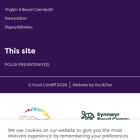
Ynglŷn â Bwyd Caerdydd
Newyddion
Digwyddiadau
This site
POLISI PREIFATRWYDD
(opens new w
© Food Cardiff 2026
Website by Doc&Tee
We use cookies on our website to give you the most
relevant experience by remembering your preferences