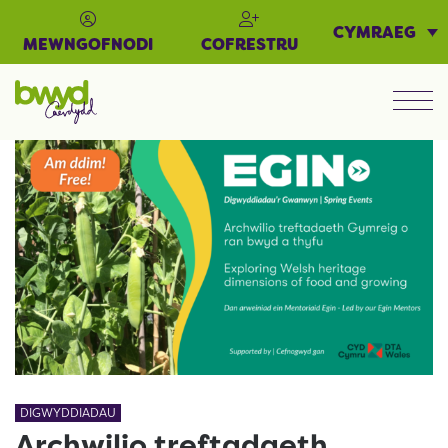
CYMRAEG
MEWNGOFNODI
COFRESTRU
Men
DIGWYDDIADAU
Archwilio treftadaeth