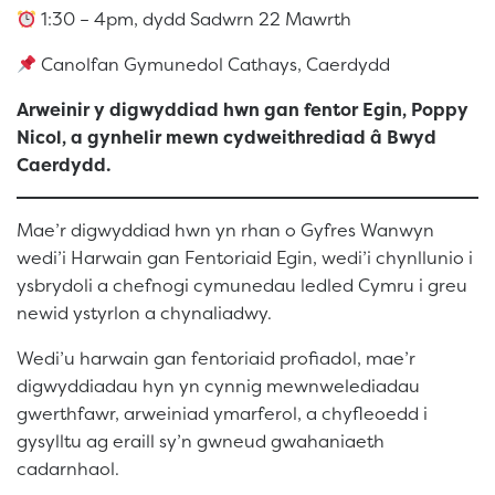
1:30 – 4pm, dydd Sadwrn 22 Mawrth
Canolfan Gymunedol Cathays, Caerdydd
Arweinir y digwyddiad hwn gan fentor Egin, Poppy
Nicol, a gynhelir mewn cydweithrediad â Bwyd
Caerdydd.
Mae’r digwyddiad hwn yn rhan o Gyfres Wanwyn
wedi’i Harwain gan Fentoriaid Egin, wedi’i chynllunio i
ysbrydoli a chefnogi cymunedau ledled Cymru i greu
newid ystyrlon a chynaliadwy.
Wedi’u harwain gan fentoriaid profiadol, mae’r
digwyddiadau hyn yn cynnig mewnwelediadau
gwerthfawr, arweiniad ymarferol, a chyfleoedd i
gysylltu ag eraill sy’n gwneud gwahaniaeth
cadarnhaol.