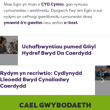
Mae Egin yn rhan o
CYD Cymru
, gan rymuso
cymunedau i weithredu. Dysgwch fwy am Egin a sut
rydym yn cefnogi gweithredu cymunedol drwy
ymweld â’n gwefan
neu anfon
e-bost
.
Uchafbwyntiau pumed Gŵyl
Hydref Bwyd Da Caerdydd
Rydym yn recriwtio: Cydlynydd
Lleoedd Bwyd Cynaliadwy
Caerdydd
CAEL GWYBODAETH