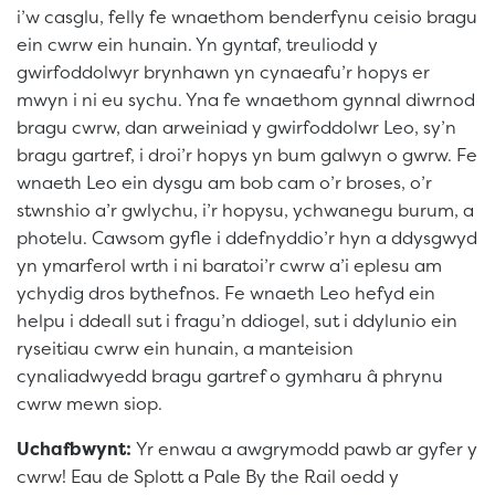
i’w casglu, felly fe wnaethom benderfynu ceisio bragu
ein cwrw ein hunain. Yn gyntaf, treuliodd y
gwirfoddolwyr brynhawn yn cynaeafu’r hopys er
mwyn i ni eu sychu. Yna fe wnaethom gynnal diwrnod
bragu cwrw, dan arweiniad y gwirfoddolwr Leo, sy’n
bragu gartref, i droi’r hopys yn bum galwyn o gwrw. Fe
wnaeth Leo ein dysgu am bob cam o’r broses, o’r
stwnshio a’r gwlychu, i’r hopysu, ychwanegu burum, a
photelu. Cawsom gyfle i ddefnyddio’r hyn a ddysgwyd
yn ymarferol wrth i ni baratoi’r cwrw a’i eplesu am
ychydig dros bythefnos. Fe wnaeth Leo hefyd ein
helpu i ddeall sut i fragu’n ddiogel, sut i ddylunio ein
ryseitiau cwrw ein hunain, a manteision
cynaliadwyedd bragu gartref o gymharu â phrynu
cwrw mewn siop.
Uchafbwynt:
Yr enwau a awgrymodd pawb ar gyfer y
cwrw! Eau de Splott a Pale By the Rail oedd y