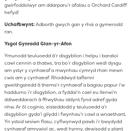
gwirfoddolwyr am ddarparu’r afalau o Orchard Cardiff
hefyd!
Uchafbwynt:
Adborth gwych gan y rhai a gymerodd
ran.
Ysgol Gynradd Glan-yr-Afon
Ymunodd teuluoedd â’r disgyblion i helpu i baratoi
cawl cennin a thatws, tra bo’r disgyblion wedi dysgu
am ystyr y cynhaeaf a mwynhau cymryd rhan mewn
cwis am y cynhaeaf. Rhoddwyd taflenni
gweithgaredd â thema’r cynhaeaf a bagiau papur i’w
haddurno i’r disgyblion, a fyddai’n cael eu llenwi’n
ddiweddarach â ffrwythau iddynt fynd adref gyda
nhw. Ar ôl coginio, eisteddodd y teuluoedd a’r
disgyblion gyda’i gilydd i fwynhau’r cawl a wnaethant.
Yn ystod sesiwn flasu, cyflwynwyd pawb i’r bwydydd
cynhaeaf amrywiol ac, wedi hynny, dewisodd y plant