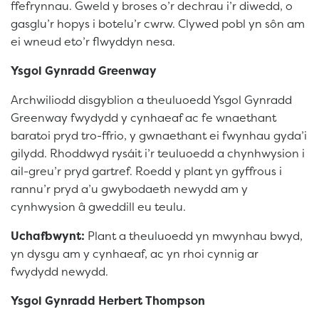
ffefrynnau. Gweld y broses o’r dechrau i’r diwedd, o
gasglu’r hopys i botelu’r cwrw. Clywed pobl yn sôn am
ei wneud eto’r flwyddyn nesa.
Ysgol Gynradd Greenway
Archwiliodd disgyblion a theuluoedd Ysgol Gynradd
Greenway fwydydd y cynhaeaf ac fe wnaethant
baratoi pryd tro-ffrio, y gwnaethant ei fwynhau gyda’i
gilydd. Rhoddwyd rysáit i’r teuluoedd a chynhwysion i
ail-greu’r pryd gartref. Roedd y plant yn gyffrous i
rannu’r pryd a’u gwybodaeth newydd am y
cynhwysion â gweddill eu teulu.
Uchafbwynt:
Plant a theuluoedd yn mwynhau bwyd,
yn dysgu am y cynhaeaf, ac yn rhoi cynnig ar
fwydydd newydd.
Ysgol Gynradd Herbert Thompson