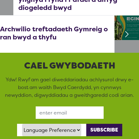
diogeledd bwyd
Archwilio treftadaeth Gymreig o
ran bwyd a thyfu
CAEL GWYBODAETH
Ydw! Rwyf am gael diweddariadau achlysurol drwy e-
bost am waith Bwyd Caerdydd, yn cynnwys
newyddion, digwyddiadau a gweithgaredd codi arian.
Email Address
Language Preference