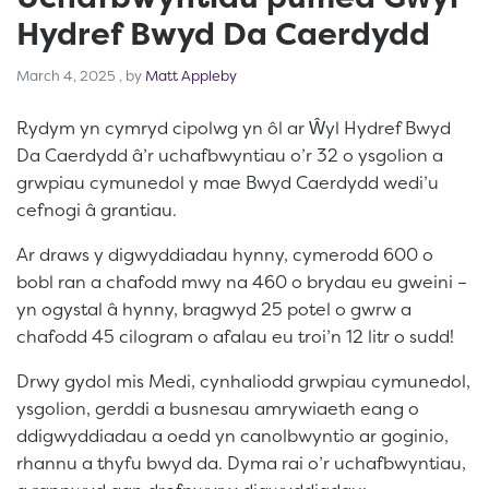
Hydref Bwyd Da Caerdydd
March 4, 2025
March 4, 2025
, by
Matt Appleby
Rydym yn cymryd cipolwg yn ôl ar Ŵyl Hydref Bwyd
Da Caerdydd â’r uchafbwyntiau o’r 32 o ysgolion a
grwpiau cymunedol y mae Bwyd Caerdydd wedi’u
cefnogi â grantiau.
Ar draws y digwyddiadau hynny, cymerodd 600 o
bobl ran a chafodd mwy na 460 o brydau eu gweini –
yn ogystal â hynny, bragwyd 25 potel o gwrw a
chafodd 45 cilogram o afalau eu troi’n 12 litr o sudd!
Drwy gydol mis Medi, cynhaliodd grwpiau cymunedol,
ysgolion, gerddi a busnesau amrywiaeth eang o
ddigwyddiadau a oedd yn canolbwyntio ar goginio,
rhannu a thyfu bwyd da. Dyma rai o’r uchafbwyntiau,