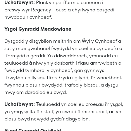
Uchafbwynt:
Plant yn perfformio caneuon i
breswylwyr Regency House a chyflwyno basgedi
nwyddau’r cynhaeaf.
Ysgol Gynradd Meadowlane
Dysgodd y disgyblion meithrin am Ŵyl y Cynhaeaf a
sut y mae gwahanol fwydydd yn cael eu cynaeafu o
ffermydd a gerddi. Yn ddiweddarach, ymunodd eu
teuluoedd â nhw yn y dosbarth i flasu amrywiaeth o
fwydydd tymhorol y cynhaeaf, gan gynnwys
ffrwythau a llysiau ffres. Gyda’i gilydd, fe wnaethant
fwynhau blasu’r bwydydd, trafod y blasau, a dysgu
mwy am darddiad eu bwyd.
Uchafbwynt:
Teuluoedd yn cael eu croesau i’r ysgol,
yn ymgysylltu â’r staff, yn cwrdd â rhieni eraill, ac yn
blasu bwyd newydd gyda’r disgyblion.
Ysgol Gynradd Oakfield