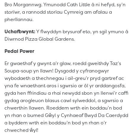
Bro Morgannwg. Ymunodd Cath Little â ni hefyd, sy’n
storïwr, a rannodd storïau Cymreig am afalau a
pherllannau.
Uchafbwynt:
Y flwyddyn brysuraf eto, yn sgil ymuno â
Diwrnod Pizza Global Gardens.
Pedal Power
Er gwaethaf y gwynt a’r glaw, roedd gweithdy Taz’s
Soupa-soup yn llawn! Dysgodd y cyfranogwyr
wybodaeth a thechnegau i ail-greu’r pryd gartref ac
yna fe wnaethant aros i sgwrsio ar ôl yr arddangosfa,
gyda hen ffrindiau a rhai newydd sbon yn llenwi’r caffi
gydag arogleuon blasus cawl sylweddol, a sgwrsio a
chwerthin llawen. Roeddem wrth ein boddau’n bod
yn rhan o bumed Gŵyl y Cynhaeaf Bwyd Da Caerdydd
a byddem wrth ein boddau’n bod yn rhan o’r
chweched ŵyl!