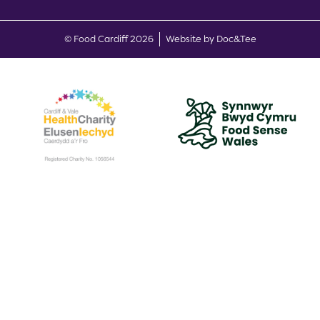
(opens new w
© Food Cardiff 2026
Website by Doc&Tee