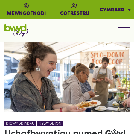
CYMRAEG
MEWNGOFNODI
COFRESTRU
Men
DIGWYDDIADAU
NEWYDDION
Uchafbwyntiau pumed Gŵyl