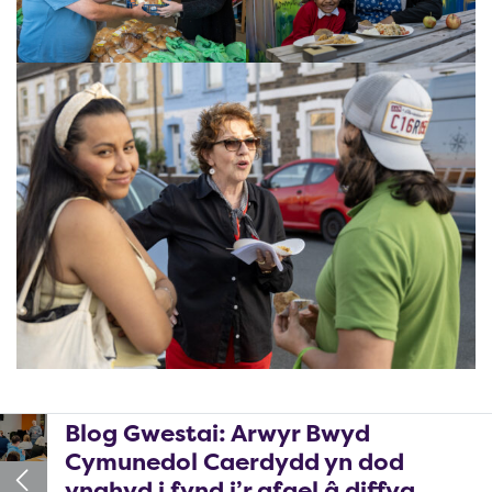
Blog Gwestai: Arwyr Bwyd
Cymunedol Caerdydd yn dod
ynghyd i fynd i’r afael â diffyg