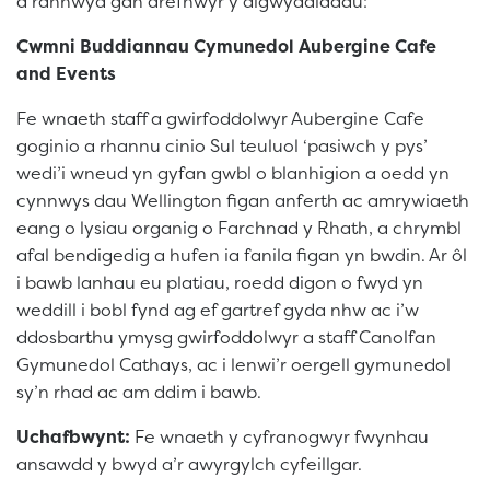
a rannwyd gan drefnwyr y digwyddiadau:
Cwmni Buddiannau Cymunedol Aubergine Cafe
and Events
Fe wnaeth staff a gwirfoddolwyr Aubergine Cafe
goginio a rhannu cinio Sul teuluol ‘pasiwch y pys’
wedi’i wneud yn gyfan gwbl o blanhigion a oedd yn
cynnwys dau Wellington figan anferth ac amrywiaeth
eang o lysiau organig o Farchnad y Rhath, a chrymbl
afal bendigedig a hufen ia fanila figan yn bwdin. Ar ôl
i bawb lanhau eu platiau, roedd digon o fwyd yn
weddill i bobl fynd ag ef gartref gyda nhw ac i’w
ddosbarthu ymysg gwirfoddolwyr a staff Canolfan
Gymunedol Cathays, ac i lenwi’r oergell gymunedol
sy’n rhad ac am ddim i bawb.
Uchafbwynt:
Fe wnaeth y cyfranogwyr fwynhau
ansawdd y bwyd a’r awyrgylch cyfeillgar.