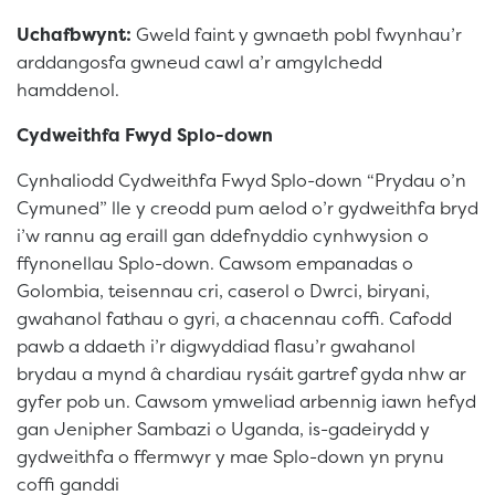
Uchafbwynt:
Gweld faint y gwnaeth pobl fwynhau’r
arddangosfa gwneud cawl a’r amgylchedd
hamddenol.
Cydweithfa Fwyd Splo-down
Cynhaliodd Cydweithfa Fwyd Splo-down “Prydau o’n
Cymuned” lle y creodd pum aelod o’r gydweithfa bryd
i’w rannu ag eraill gan ddefnyddio cynhwysion o
ffynonellau Splo-down. Cawsom empanadas o
Golombia, teisennau cri, caserol o Dwrci, biryani,
gwahanol fathau o gyri, a chacennau coffi. Cafodd
pawb a ddaeth i’r digwyddiad flasu’r gwahanol
brydau a mynd â chardiau rysáit gartref gyda nhw ar
gyfer pob un. Cawsom ymweliad arbennig iawn hefyd
gan Jenipher Sambazi o Uganda, is-gadeirydd y
gydweithfa o ffermwyr y mae Splo-down yn prynu
coffi ganddi