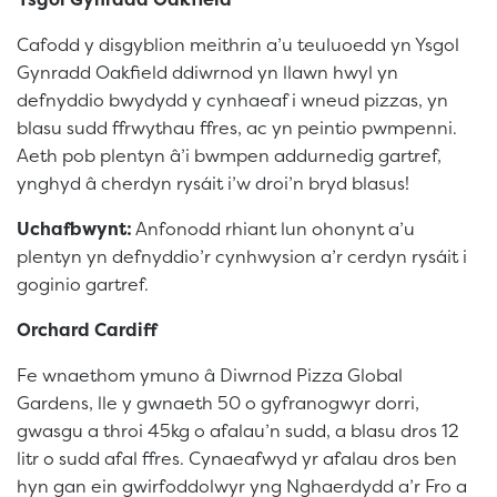
Cafodd y disgyblion meithrin a’u teuluoedd yn Ysgol
Gynradd Oakfield ddiwrnod yn llawn hwyl yn
defnyddio bwydydd y cynhaeaf i wneud pizzas, yn
blasu sudd ffrwythau ffres, ac yn peintio pwmpenni.
Aeth pob plentyn â’i bwmpen addurnedig gartref,
ynghyd â cherdyn rysáit i’w droi’n bryd blasus!
Uchafbwynt:
Anfonodd rhiant lun ohonynt a’u
plentyn yn defnyddio’r cynhwysion a’r cerdyn rysáit i
goginio gartref.
Orchard Cardiff
Fe wnaethom ymuno â Diwrnod Pizza Global
Gardens, lle y gwnaeth 50 o gyfranogwyr dorri,
gwasgu a throi 45kg o afalau’n sudd, a blasu dros 12
litr o sudd afal ffres. Cynaeafwyd yr afalau dros ben
hyn gan ein gwirfoddolwyr yng Nghaerdydd a’r Fro a