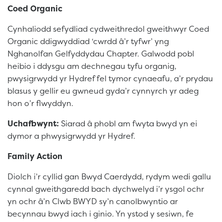
Coed Organic
Cynhaliodd sefydliad cydweithredol gweithwyr Coed
Organic ddigwyddiad ‘cwrdd â’r tyfwr’ yng
Nghanolfan Gelfyddydau Chapter. Galwodd pobl
heibio i ddysgu am dechnegau tyfu organig,
pwysigrwydd yr Hydref fel tymor cynaeafu, a’r prydau
blasus y gellir eu gwneud gyda’r cynnyrch yr adeg
hon o’r flwyddyn.
Uchafbwynt:
Siarad â phobl am fwyta bwyd yn ei
dymor a phwysigrwydd yr Hydref.
Family Action
Diolch i’r cyllid gan Bwyd Caerdydd, rydym wedi gallu
cynnal gweithgaredd bach dychwelyd i’r ysgol ochr
yn ochr â’n Clwb BWYD sy’n canolbwyntio ar
becynnau bwyd iach i ginio. Yn ystod y sesiwn, fe