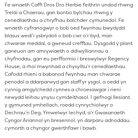
Fe wnaeth Caffi Dros Dro Herbie feithrin undod rhwng
Trelái a Chaerau, gan bontio bylchau rhwng y
cenedlaethau a chryfhau balchder cymunedol. Fe
wnaeth cyfranogwyr o bob oed fwynhau bwydydd
blasus wedi’i ysbrydoli o bob cwr o’r byd, man
chwarae meddal, a gwneud crefftau. Dysgodd y plant
ganeuon am amrywiaeth o ddiwylliannau a
chyfnodau, gan eu perfformio i breswylwyr Regency
House, a rhoi mwynhad a chysylltu’r cenedlaethau.
Cafodd rhieni a babanod fwynhau man chwarae
penodol a ddarparwyd gan staff yr ysgol, a oedd yn
cynnig amgylchedd cynnes a chroesawgar i rieni
newydd leihau ynysu cymdeithasol. I gefnogi llesiant
y gymuned ymhellach, roedd cynrychiolwyr o
Dechrau’n Deg, Ymwelwyr Iechyd, a’r Gwasanaeth
Cyngor Ariannol yn bresennol, yn darparu adnoddau,
cymorth a chyngor gwerthfawr i bawb.