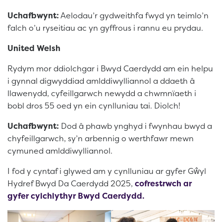
Uchafbwynt:
Aelodau’r gydweithfa fwyd yn teimlo’n
falch o’u ryseitiau ac yn gyffrous i rannu eu prydau.
United Welsh
Rydym mor ddiolchgar i Bwyd Caerdydd am ein helpu
i gynnal digwyddiad amlddiwylliannol a ddaeth â
llawenydd, cyfeillgarwch newydd a chwmnïaeth i
bobl dros 55 oed yn ein cynlluniau tai. Diolch!
Uchafbwynt:
Dod â phawb ynghyd i fwynhau bwyd a
chyfeillgarwch, sy’n arbennig o werthfawr mewn
cymuned amlddiwylliannol.
I fod y cyntaf i glywed am y cynlluniau ar gyfer Gŵyl
Hydref Bwyd Da Caerdydd 2025,
cofrestrwch ar
gyfer cylchlythyr Bwyd Caerdydd.