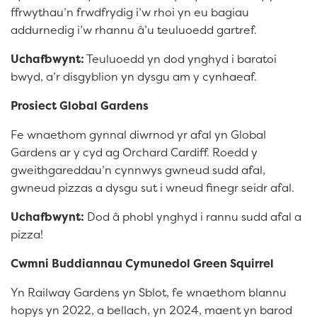
ffrwythau’n frwdfrydig i’w rhoi yn eu bagiau
addurnedig i’w rhannu â’u teuluoedd gartref.
Uchafbwynt:
Teuluoedd yn dod ynghyd i baratoi
bwyd, a’r disgyblion yn dysgu am y cynhaeaf.
Prosiect Global Gardens
Fe wnaethom gynnal diwrnod yr afal yn Global
Gardens ar y cyd ag Orchard Cardiff. Roedd y
gweithgareddau’n cynnwys gwneud sudd afal,
gwneud pizzas a dysgu sut i wneud finegr seidr afal.
Uchafbwynt:
Dod â phobl ynghyd i rannu sudd afal a
pizza!
Cwmni Buddiannau Cymunedol Green Squirrel
Yn Railway Gardens yn Sblot, fe wnaethom blannu
hopys yn 2022, a bellach, yn 2024, maent yn barod