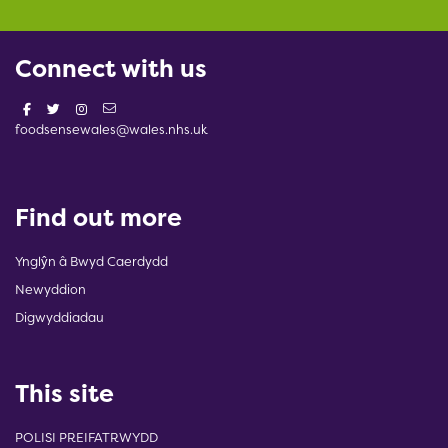
Connect with us
foodsensewales@wales.nhs.uk
Find out more
Ynglŷn â Bwyd Caerdydd
Newyddion
Digwyddiadau
This site
POLISI PREIFATRWYDD