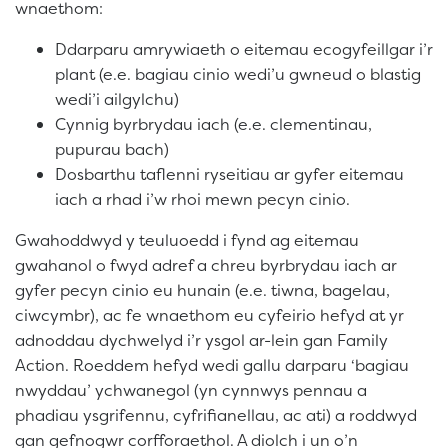
wnaethom:
Ddarparu amrywiaeth o eitemau ecogyfeillgar i’r
plant (e.e. bagiau cinio wedi’u gwneud o blastig
wedi’i ailgylchu)
Cynnig byrbrydau iach (e.e. clementinau,
pupurau bach)
Dosbarthu taflenni ryseitiau ar gyfer eitemau
iach a rhad i’w rhoi mewn pecyn cinio.
Gwahoddwyd y teuluoedd i fynd ag eitemau
gwahanol o fwyd adref a chreu byrbrydau iach ar
gyfer pecyn cinio eu hunain (e.e. tiwna, bagelau,
ciwcymbr), ac fe wnaethom eu cyfeirio hefyd at yr
adnoddau dychwelyd i’r ysgol ar-lein gan Family
Action. Roeddem hefyd wedi gallu darparu ‘bagiau
nwyddau’ ychwanegol (yn cynnwys pennau a
phadiau ysgrifennu, cyfrifianellau, ac ati) a roddwyd
gan gefnogwr corfforaethol. A diolch i un o’n