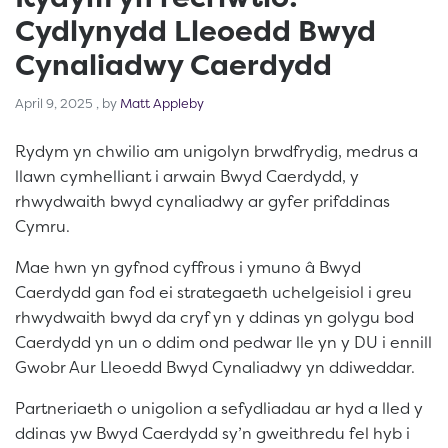
Cydlynydd Lleoedd Bwyd
Cynaliadwy Caerdydd
April 9, 2025
April 9, 2025
, by
Matt Appleby
Rydym yn chwilio am unigolyn brwdfrydig, medrus a
llawn cymhelliant i arwain Bwyd Caerdydd, y
rhwydwaith bwyd cynaliadwy ar gyfer prifddinas
Cymru.
Mae hwn yn gyfnod cyffrous i ymuno â Bwyd
Caerdydd gan fod ei strategaeth uchelgeisiol i greu
rhwydwaith bwyd da cryf yn y ddinas yn golygu bod
Caerdydd yn un o ddim ond pedwar lle yn y DU i ennill
Gwobr Aur Lleoedd Bwyd Cynaliadwy yn ddiweddar.
Partneriaeth o unigolion a sefydliadau ar hyd a lled y
ddinas yw Bwyd Caerdydd sy’n gweithredu fel hyb i