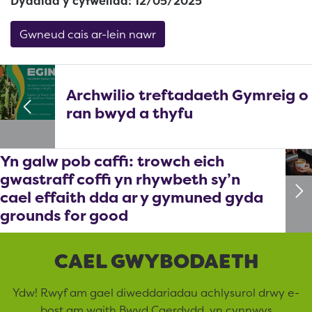
Dyddiad y cyfweliad: 12/05/2025
Gwneud cais ar-lein nawr
Archwilio treftadaeth Gymreig o
ran bwyd a thyfu
Yn galw pob caffi: trowch eich
gwastraff coffi yn rhywbeth sy’n
cael effaith dda ar y gymuned gyda
grounds for good
CAEL GWYBODAETH
Ydw! Rwyf am gael diweddariadau achlysurol drwy e-
bost am waith Bwyd Caerdydd, yn cynnwys