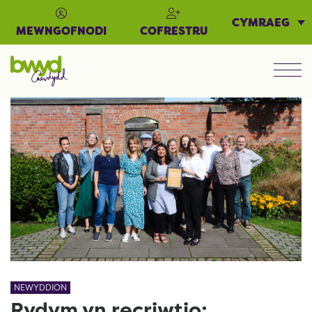
CYMRAEG
MEWNGOFNODI
COFRESTRU
Men
NEWYDDION
Rydym yn recriwtio: