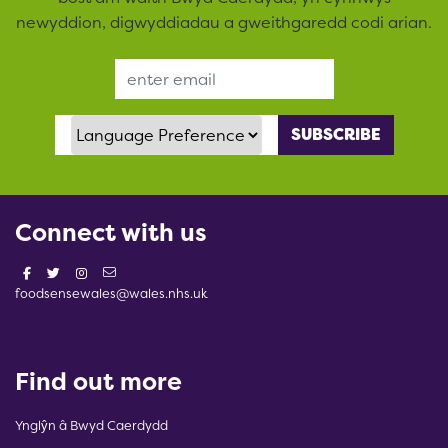
newyddion, digwyddiadau a gweithgaredd codi arian.
Email Address
Language Preference
Connect with us
foodsensewales@wales.nhs.uk
Find out more
Ynglŷn â Bwyd Caerdydd