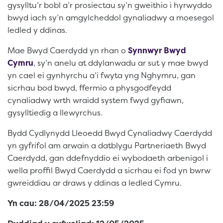
gysylltu’r bobl a’r prosiectau sy’n gweithio i hyrwyddo
bwyd iach sy’n amgylcheddol gynaliadwy a moesegol
ledled y ddinas.
Mae Bwyd Caerdydd yn rhan o
Synnwyr Bwyd
Cymru
, sy’n anelu at ddylanwadu ar sut y mae bwyd
yn cael ei gynhyrchu a’i fwyta yng Nghymru, gan
sicrhau bod bwyd, ffermio a physgodfeydd
cynaliadwy wrth wraidd system fwyd gyfiawn,
gysylltiedig a llewyrchus.
Bydd Cydlynydd Lleoedd Bwyd Cynaliadwy Caerdydd
yn gyfrifol am arwain a datblygu Partneriaeth Bwyd
Caerdydd, gan ddefnyddio ei wybodaeth arbenigol i
wella proffil Bwyd Caerdydd a sicrhau ei fod yn bwrw
gwreiddiau ar draws y ddinas a ledled Cymru.
Yn cau: 28/04/2025 23:59