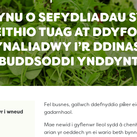
YNU O SEFYDLIADAU S
ITHIO TUAG AT DDYF
NALIADWY I’R DDINA
BUDDSODDI YNDDYN
Fel busnes, gallwch ddefnyddio pŵer ei
r i wneud
gadarnhaol.
Mae newid i gyflenwr lleol sydd â che
arian yr oeddech yn ei wario beth byn