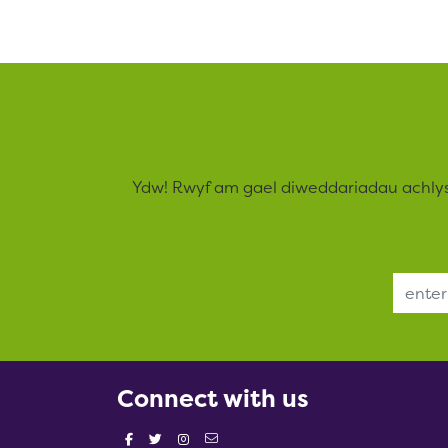
Ydw! Rwyf am gael diweddariadau achly
Email Address
Connect with us