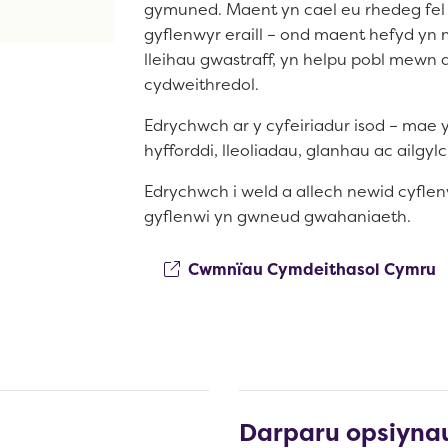
gymuned. Maent yn cael eu rhedeg fel b
gyflenwyr eraill – ond maent hefyd yn 
lleihau gwastraff, yn helpu pobl mew
cydweithredol.
Edrychwch ar y cyfeiriadur isod – ma
hyfforddi, lleoliadau, glanhau ac ailgy
Edrychwch i weld a allech newid cyfle
gyflenwi yn gwneud gwahaniaeth.
(
Cwmnïau Cymdeithasol Cymru
Darparu opsiynau 