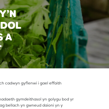
Y’N
ODOL
S A
T
ch cadwyn gyflenwi i gael effaith
nhadaeth gymdeithasol yn golygu bod yr
nag bellach yn gwneud daioni yn y