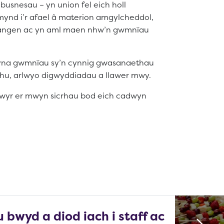
usnesau – yn union fel eich holl
mynd i’r afael â materion amgylcheddol,
n angen ac yn aml maen nhw’n gwmnïau
e yna gwmnïau sy’n cynnig gwasanaethau
lchu, arlwyo digwyddiadau a llawer mwy.
nwyr er mwyn sicrhau bod eich cadwyn
opens new window)
bwyd a diod iach i staff ac