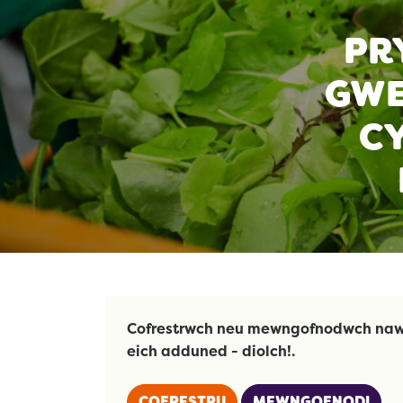
PR
GWE
CY
Cofrestrwch neu mewngofnodwch naw
eich adduned - diolch!.
COFRESTRU
MEWNGOFNODI