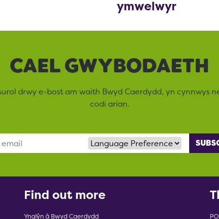
ymwelwyr
CAEL GWYBODAETH
surol drwy e-bost am waith Bwyd Caerdydd, yn cynnwys 
codi arian.
Language Preference
Find out more
T
Ynglŷn â Bwyd Caerdydd
PO