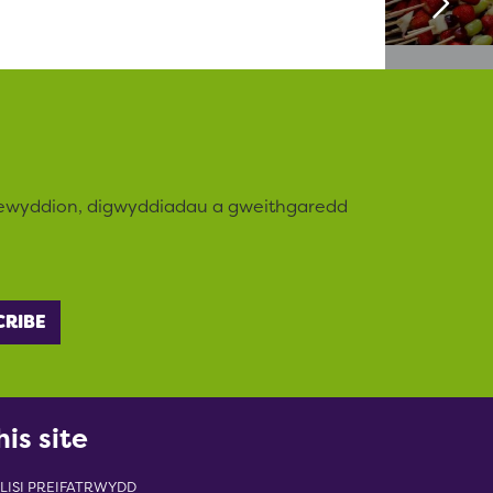
newyddion, digwyddiadau a gweithgaredd
his site
LISI PREIFATRWYDD