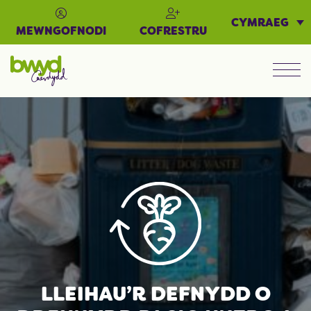
CYMRAEG
MEWNGOFNODI
COFRESTRU
Men
LLEIHAU’R DEFNYDD O