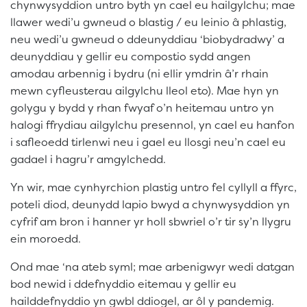
chynwysyddion untro byth yn cael eu hailgylchu; mae
llawer wedi’u gwneud o blastig / eu leinio â phlastig,
neu wedi’u gwneud o ddeunyddiau ‘biobydradwy’ a
deunyddiau y gellir eu compostio sydd angen
amodau arbennig i bydru (ni ellir ymdrin â’r rhain
mewn cyfleusterau ailgylchu lleol eto). Mae hyn yn
golygu y bydd y rhan fwyaf o’n heitemau untro yn
halogi ffrydiau ailgylchu presennol, yn cael eu hanfon
i safleoedd tirlenwi neu i gael eu llosgi neu’n cael eu
gadael i hagru’r amgylchedd.
Yn wir, mae cynhyrchion plastig untro fel cyllyll a ffyrc,
poteli diod, deunydd lapio bwyd a chynwysyddion yn
cyfrif am bron i hanner yr holl sbwriel o’r tir sy’n llygru
ein moroedd.
Ond mae ‘na ateb syml; mae arbenigwyr wedi datgan
bod newid i ddefnyddio eitemau y gellir eu
hailddefnyddio yn gwbl ddiogel, ar ôl y pandemig.