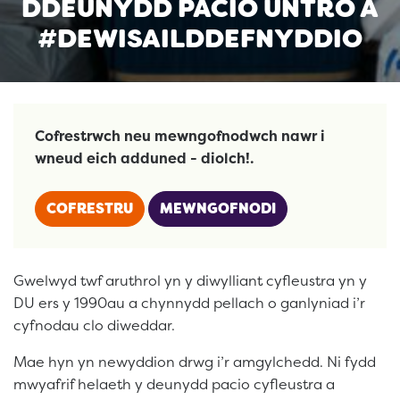
DDEUNYDD PACIO UNTRO A
#DEWISAILDDEFNYDDIO
Cofrestrwch neu mewngofnodwch nawr i
wneud eich adduned - diolch!.
COFRESTRU
MEWNGOFNODI
Gwelwyd twf aruthrol yn y diwylliant cyfleustra yn y
DU ers y 1990au a chynnydd pellach o ganlyniad i’r
cyfnodau clo diweddar.
Mae hyn yn newyddion drwg i’r amgylchedd. Ni fydd
mwyafrif helaeth y deunydd pacio cyfleustra a