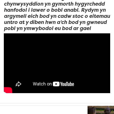
chynwysyddion yn gymorth hygyrchedd
hanfodol i lawer o bobl anabl. Rydym yn
argymell eich bod yn cadw stoc o eitemau
untro at y diben hwn a’ch bod yn gwneud
pobl yn ymwybodol eu bod ar gael