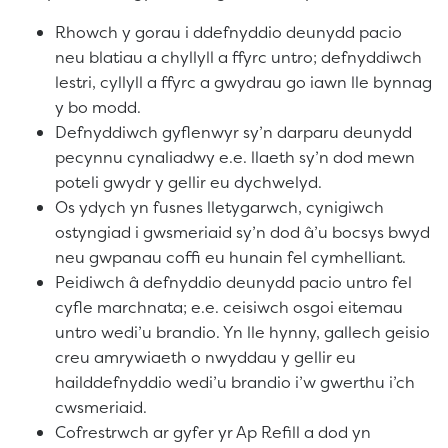
Rhowch y gorau i ddefnyddio deunydd pacio
neu blatiau a chyllyll a ffyrc untro; defnyddiwch
lestri, cyllyll a ffyrc a gwydrau go iawn lle bynnag
y bo modd.
Defnyddiwch gyflenwyr sy’n darparu deunydd
pecynnu cynaliadwy e.e. llaeth sy’n dod mewn
poteli gwydr y gellir eu dychwelyd.
Os ydych yn fusnes lletygarwch, cynigiwch
ostyngiad i gwsmeriaid sy’n dod â’u bocsys bwyd
neu gwpanau coffi eu hunain fel cymhelliant.
Peidiwch â defnyddio deunydd pacio untro fel
cyfle marchnata; e.e. ceisiwch osgoi eitemau
untro wedi’u brandio. Yn lle hynny, gallech geisio
creu amrywiaeth o nwyddau y gellir eu
hailddefnyddio wedi’u brandio i’w gwerthu i’ch
cwsmeriaid.
Cofrestrwch ar gyfer yr Ap Refill a dod yn