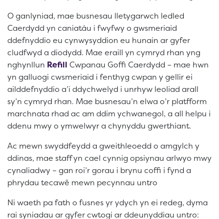
O ganlyniad, mae busnesau lletygarwch ledled
Caerdydd yn caniatáu i fwyfwy o gwsmeriaid
ddefnyddio eu cynwysyddion eu hunain ar gyfer
cludfwyd a diodydd. Mae eraill yn cymryd rhan yng
nghynllun
Refill
Cwpanau Goffi Caerdydd – mae hwn
yn galluogi cwsmeriaid i fenthyg cwpan y gellir ei
ailddefnyddio a’i ddychwelyd i unrhyw leoliad arall
sy’n cymryd rhan. Mae busnesau’n elwa o’r platfform
marchnata rhad ac am ddim ychwanegol, a all helpu i
ddenu mwy o ymwelwyr a chynyddu gwerthiant.
Ac mewn swyddfeydd a gweithleoedd o amgylch y
ddinas, mae staff yn cael cynnig opsiynau arlwyo mwy
cynaliadwy – gan roi’r gorau i brynu coffi i fynd a
phrydau tecawê mewn pecynnau untro
Ni waeth pa fath o fusnes yr ydych yn ei redeg, dyma
rai syniadau ar gyfer cwtogi ar ddeunyddiau untro: