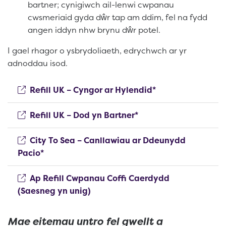
bartner; cynigiwch ail-lenwi cwpanau
cwsmeriaid gyda dŵr tap am ddim, fel na fydd
angen iddyn nhw brynu dŵr potel.
I gael rhagor o ysbrydoliaeth, edrychwch ar yr
adnoddau isod.
(opens new wind
Refill UK – Cyngor ar Hylendid*
(opens new window)
Refill UK – Dod yn Bartner*
City To Sea – Canllawiau ar Ddeunydd
(opens new window)
Pacio*
Ap Refill Cwpanau Coffi Caerdydd
(opens new window)
(Saesneg yn unig)
Mae eitemau untro fel gwellt a