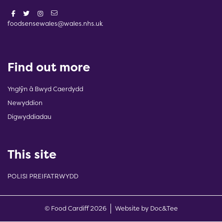
foodsensewales@wales.nhs.uk
Find out more
Ynglŷn â Bwyd Caerdydd
Newyddion
Digwyddiadau
This site
POLISI PREIFATRWYDD
(opens new w
© Food Cardiff 2026
Website by Doc&Tee