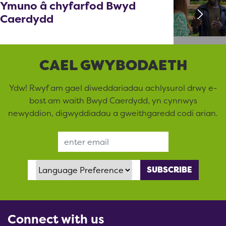
Ymuno â chyfarfod Bwyd
Caerdydd
CAEL GWYBODAETH
Ydw! Rwyf am gael diweddariadau achlysurol drwy e-
bost am waith Bwyd Caerdydd, yn cynnwys
newyddion, digwyddiadau a gweithgaredd codi arian.
Email Address
Language Preference
Connect with us