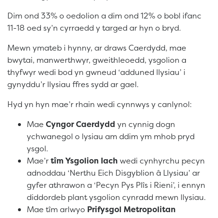
Dim ond 33% o oedolion a dim ond 12% o bobl ifanc
11-18 oed sy’n cyrraedd y targed ar hyn o bryd.
Mewn ymateb i hynny, ar draws Caerdydd, mae
bwytai, manwerthwyr, gweithleoedd, ysgolion a
thyfwyr wedi bod yn gwneud ‘adduned llysiau’ i
gynyddu’r llysiau ffres sydd ar gael.
Hyd yn hyn mae’r rhain wedi cynnwys y canlynol:
Mae
Cyngor Caerdydd
yn cynnig dogn
ychwanegol o lysiau am ddim ym mhob pryd
ysgol.
Mae’r
tîm Ysgolion Iach
wedi cynhyrchu pecyn
adnoddau ‘Nerthu Eich Disgyblion â Llysiau’ ar
gyfer athrawon a ‘Pecyn Pys Plîs i Rieni’, i ennyn
diddordeb plant ysgolion cynradd mewn llysiau.
Mae tîm arlwyo
Prifysgol Metropolitan