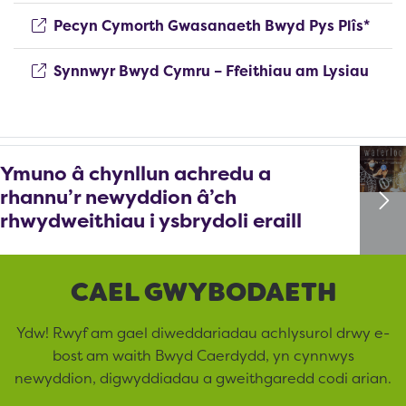
(ope
Pecyn Cymorth Gwasanaeth Bwyd Pys Plîs*
(ope
Synnwyr Bwyd Cymru – Ffeithiau am Lysiau
Ymuno â chynllun achredu a
rhannu’r newyddion â’ch
rhwydweithiau i ysbrydoli eraill
CAEL GWYBODAETH
Ydw! Rwyf am gael diweddariadau achlysurol drwy e-
bost am waith Bwyd Caerdydd, yn cynnwys
newyddion, digwyddiadau a gweithgaredd codi arian.