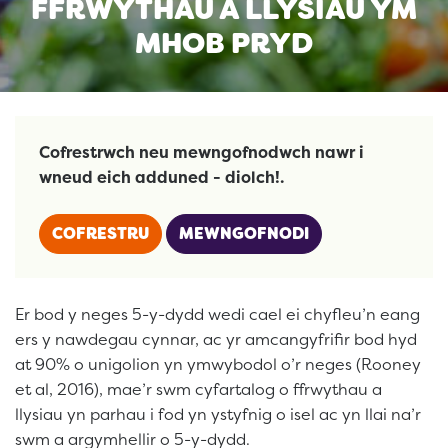
FFRWYTHAU A LLYSIAU YM
MHOB PRYD
Cofrestrwch neu mewngofnodwch nawr i
wneud eich adduned - diolch!.
COFRESTRU
MEWNGOFNODI
Er bod y neges 5-y-dydd wedi cael ei chyfleu’n eang
ers y nawdegau cynnar, ac yr amcangyfrifir bod hyd
at 90% o unigolion yn ymwybodol o’r neges (Rooney
et al, 2016), mae’r swm cyfartalog o ffrwythau a
llysiau yn parhau i fod yn ystyfnig o isel ac yn llai na’r
swm a argymhellir o 5-y-dydd.