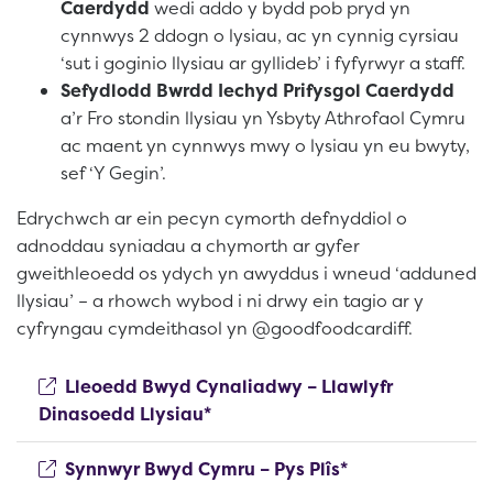
Caerdydd
wedi addo y bydd pob pryd yn
cynnwys 2 ddogn o lysiau, ac yn cynnig cyrsiau
‘sut i goginio llysiau ar gyllideb’ i fyfyrwyr a staff.
Sefydlodd Bwrdd Iechyd Prifysgol Caerdydd
a’r Fro stondin llysiau yn Ysbyty Athrofaol Cymru
ac maent yn cynnwys mwy o lysiau yn eu bwyty,
sef ‘Y Gegin’.
Edrychwch ar ein pecyn cymorth defnyddiol o
adnoddau syniadau a chymorth ar gyfer
gweithleoedd os ydych yn awyddus i wneud ‘adduned
llysiau’ – a rhowch wybod i ni drwy ein tagio ar y
cyfryngau cymdeithasol yn @goodfoodcardiff.
Lleoedd Bwyd Cynaliadwy – Llawlyfr
(opens new window)
Dinasoedd Llysiau*
(opens new win
Synnwyr Bwyd Cymru – Pys Plîs*