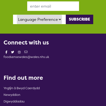
Email Address
Language Preference
Connect with us
foodsensewales@wales.nhs.uk
Find out more
Ynglŷn â Bwyd Caerdydd
Newyddion
Digwyddiadau