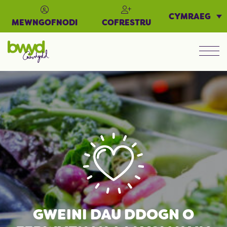
CYMRAEG
MEWNGOFNODI
COFRESTRU
Men
GWEINI DAU DDOGN O