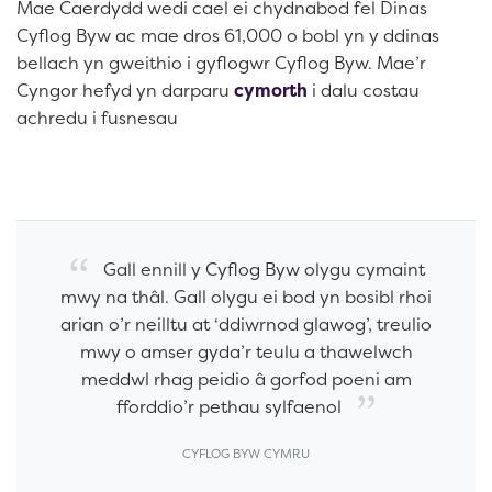
Mae Caerdydd wedi cael ei chydnabod fel Dinas
Cyflog Byw ac mae dros 61,000 o bobl yn y ddinas
bellach yn gweithio i gyflogwr Cyflog Byw. Mae’r
Cyngor hefyd yn darparu
cymorth
i dalu costau
achredu i fusnesau
Gall ennill y Cyflog Byw olygu cymaint
mwy na thâl. Gall olygu ei bod yn bosibl rhoi
arian o’r neilltu at ‘ddiwrnod glawog’, treulio
mwy o amser gyda’r teulu a thawelwch
meddwl rhag peidio â gorfod poeni am
fforddio’r pethau sylfaenol
CYFLOG BYW CYMRU