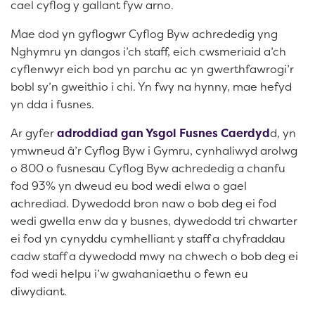
cael cyflog y gallant fyw arno.
Mae dod yn gyflogwr Cyflog Byw achrededig yng
Nghymru yn dangos i’ch staff, eich cwsmeriaid a’ch
cyflenwyr eich bod yn parchu ac yn gwerthfawrogi’r
bobl sy’n gweithio i chi. Yn fwy na hynny, mae hefyd
yn dda i fusnes.
Ar gyfer
adroddiad gan Ysgol Fusnes Caerdyd
d, yn
ymwneud â’r Cyflog Byw i Gymru, cynhaliwyd arolwg
o 800 o fusnesau Cyflog Byw achrededig a chanfu
fod 93% yn dweud eu bod wedi elwa o gael
achrediad. Dywedodd bron naw o bob deg ei fod
wedi gwella enw da y busnes, dywedodd tri chwarter
ei fod yn cynyddu cymhelliant y staff a chyfraddau
cadw staff a dywedodd mwy na chwech o bob deg ei
fod wedi helpu i’w gwahaniaethu o fewn eu
diwydiant.