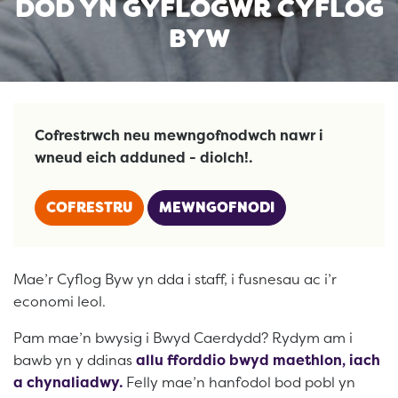
DOD YN GYFLOGWR CYFLOG
BYW
Cofrestrwch neu mewngofnodwch nawr i
wneud eich adduned - diolch!.
COFRESTRU
MEWNGOFNODI
Mae’r Cyflog Byw yn dda i staff, i fusnesau ac i’r
economi leol.
Pam mae’n bwysig i Bwyd Caerdydd? Rydym am i
bawb yn y ddinas
allu fforddio bwyd maethlon, iach
a chynaliadwy.
Felly mae’n hanfodol bod pobl yn