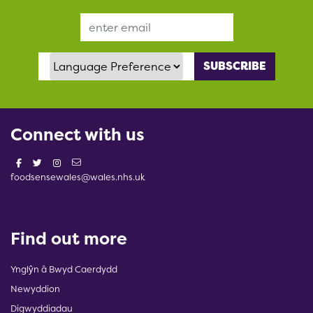
Email Address
Language Preference
Connect with us
foodsensewales@wales.nhs.uk
Find out more
Ynglŷn â Bwyd Caerdydd
Newyddion
Digwyddiadau