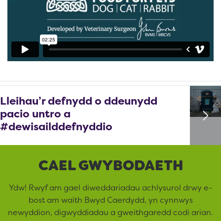
Lleihau’r defnydd o ddeunydd
pacio untro a
#dewisailddefnyddio
CAEL GWYBODAETH
Ydw! Rwyf am gael diweddariadau achlysurol drwy e-
bost am waith Bwyd Caerdydd, yn cynnwys
newyddion, digwyddiadau a gweithgaredd codi arian.