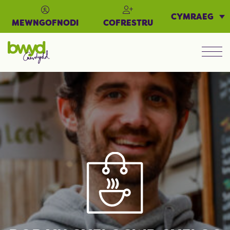
CYMRAEG
MEWNGOFNODI
COFRESTRU
Men