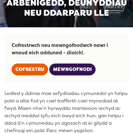
ARBENIGEDD, DEUNYDDIAU
NEU DDARPARU LLE
Cofrestrwch neu mewngofnodwch nawr i
wneud eich adduned - diolch!.
COFRESTRU
MEWNGOFNODI
Ledled y ddinas mae sefydliadau cymunedol yn helpu
pobl a allai fod yn cael trafferth cael mynediad at
fwyd. Maen nhw’n hyrwyddo manteision iechyd ac
iechyd meddwl tyfu eich bwyd eich hun, gan helpu i
ddod â’n cymunedau yn agosach at ei gilydd a
chefnogi ein pobl ifanc mewn ysgolion.