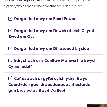
cylchlythyr i gael diweddariadau rheolaidd.
(opens new win
Darganfod mwy am Food Power
Darganfod mwy am Dewch at eich Gilydd
(opens new window)
Bwyd am Oes
(opens n
Darganfod mwy am Dinasoedd Llysiau
Edrychwch ar y Canllaw Manwerthu Bwyd
(opens new window)
Cymunedol*
Cofrestrwch ar gyfer cylchlythyr Bwyd
Caerdydd i gael diweddariadau rheolaidd
(opens new window)
gan brosiectau Bwyd Da lleol