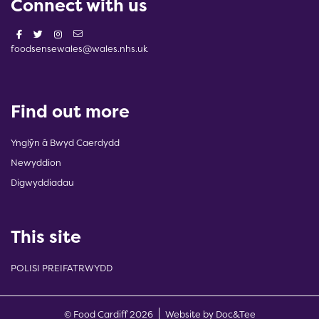
Connect with us
foodsensewales@wales.nhs.uk
Find out more
Ynglŷn â Bwyd Caerdydd
Newyddion
Digwyddiadau
This site
POLISI PREIFATRWYDD
(opens new w
© Food Cardiff 2026
Website by Doc&Tee