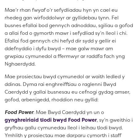
Mae’r rhan fwyaf o’r sefydliadau hyn yn cael eu
rhedeg gan wirfoddolwyr ar gyllidebau tynn. Fel
busnes efallai bod gennych adnoddau, sgiliau a gofod
a allai fod o gymorth mawr i sefydliad sy’n lleol i chi.
Efallai fod gennych chi hefyd dir sydd y gellir ei
ddefnyddio i dyfu bwyd – mae galw mawr am
grwpiau cymunedol a ffermwyr ar raddfa fach yng
Nghaerdydd.
Mae prosiectau bwyd cymunedol ar waith ledled y
ddinas. Dyma rai enghreifftiau o raglenni Bwyd
Caerdydd y gallai busnesau eu cefnogi gydag amser,
gofod, arbenigedd, rhoddion neu gyllid:
Food Power
: Mae Bwyd Caerdydd yn un o
gynghreiriaid tlodi bwyd Food Power
, sy’n gweithio i
gryfhau gallu cymunedau lleol i leihau tlodi bwyd.
Ymhlith y prosiectau mae darparu cymorth i staff