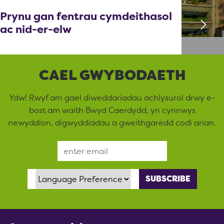
Prynu gan fentrau cymdeithasol
ac nid-er-elw
CAEL GWYBODAETH
Ydw! Rwyf am gael diweddariadau achlysurol drwy e-
bost am waith Bwyd Caerdydd, yn cynnwys
newyddion, digwyddiadau a gweithgaredd codi arian.
Email Address
Language Preference