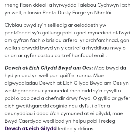
rheng flaen ddeall a hyrwyddo Talebau Cychwyn Iach
yn well, a lansio Pantri Dusty Forge yn Nhrelái.
Clybiau bwyd sy’n seiliedig ar aelodaeth yw
pantrïoedd sy’n galluogi pobl i gael mynediad at fwyd
am gyfran fach o brisiau arferol yr archfarchnad, gan
wella sicrwydd bwyd yn y cartref a rhyddhau mwy o
arian ar gyfer costau cartref hanfodol eraill.
Dewch at Eich Gilydd Bwyd am Oes:
Mae bwyd da
hyd yn oed yn well pan gaiff ei rannu. Mae
digwyddiadau Dewch at Eich Gilydd Bwyd am Oes yn
weithgareddau cymunedol rheolaidd sy’n cysylltu
pobl o bob oed a chefndir drwy fwyd. O gyllid ar gyfer
eich gweithgaredd coginio neu dyfu, i offer a
deunyddiau i ddod â’ch cymuned at ei gilydd, mae
Bwyd Caerdydd wedi bod yn helpu pobl i redeg
Dewch at eich Gilydd
ledled y ddinas.