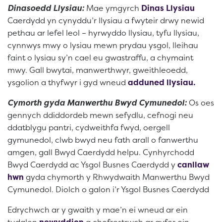
Dinasoedd Llysiau:
Mae ymgyrch
Dinas Llysiau
Caerdydd yn cynyddu’r llysiau a fwyteir drwy newid
pethau ar lefel leol – hyrwyddo llysiau, tyfu llysiau,
cynnwys mwy o lysiau mewn prydau ysgol, lleihau
faint o lysiau sy’n cael eu gwastraffu, a chymaint
mwy. Gall bwytai, manwerthwyr, gweithleoedd,
ysgolion a thyfwyr i gyd wneud
adduned llysiau.
Cymorth gyda Manwerthu Bwyd Cymunedol:
Os oes
gennych ddiddordeb mewn sefydlu, cefnogi neu
ddatblygu pantri, cydweithfa fwyd, oergell
gymunedol, clwb bwyd neu fath arall o fanwerthu
amgen, gall Bwyd Caerdydd helpu. Cynhyrchodd
Bwyd Caerdydd ac Ysgol Busnes Caerdydd y
canllaw
hwn
gyda chymorth y Rhwydwaith Manwerthu Bwyd
Cymunedol. Diolch o galon i’r Ysgol Busnes Caerdydd
Edrychwch ar y gwaith y mae’n ei wneud ar ein
tudalen
newyddion
a chofrestrwch ar gyfer ein