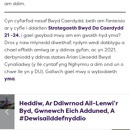
am ddim.
Cyn cyfarfod nesaf Bwyd Caerdydd, beth am fanteisio
ar y cyfle i ddarllen
Strategaeth Bwyd Da Caerdydd
21 -24
, i gael gwybod mwy am ein gwaith hyd yma?
Dros y naw mlynedd diwethaf, rydym wedi datblygu a
chael effaith amlwg ar y ddinas gyfan, ac yn 2021,
derbyniodd y ddinas statws Arian Lleoedd Bwyd
Cynaliadwy (y lle cyntaf yng Nghymru a dim ond un o
chwe lle yn y DU). Gallwch gael mwy o wybodaeth
yma
.
Heddiw, Ar Ddiwrnod Ail-Lenwi’r
Byd, Gwnewch Eich Adduned, A
#Dewisailddefnyddio