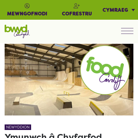
CYMRAEG
MEWNGOFNODI
COFRESTRU
Men
NEWYDDION
Ymunwch â Chyfarfod