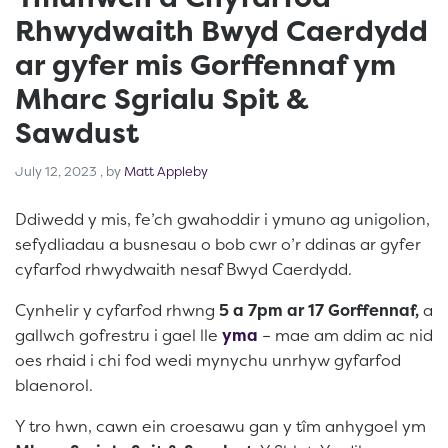
Rhwydwaith Bwyd Caerdydd
ar gyfer mis Gorffennaf ym
Mharc Sgrialu Spit &
Sawdust
July 12, 2023
July 12, 2023
, by
Matt Appleby
Ddiwedd y mis, fe’ch gwahoddir i ymuno ag unigolion,
sefydliadau a busnesau o bob cwr o’r ddinas ar gyfer
cyfarfod rhwydwaith nesaf Bwyd Caerdydd.
Cynhelir y cyfarfod rhwng
5 a 7pm ar 17 Gorffennaf,
a
gallwch gofrestru i gael lle
yma
– mae am ddim ac nid
oes rhaid i chi fod wedi mynychu unrhyw gyfarfod
blaenorol.
Y tro hwn, cawn ein croesawu gan y tîm anhygoel ym