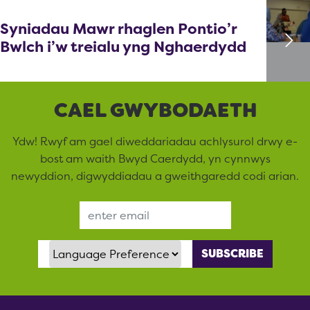
Syniadau Mawr rhaglen Pontio’r
Bwlch i’w treialu yng Nghaerdydd
CAEL GWYBODAETH
Ydw! Rwyf am gael diweddariadau achlysurol drwy e-
bost am waith Bwyd Caerdydd, yn cynnwys
newyddion, digwyddiadau a gweithgaredd codi arian.
Email Address
Language Preference