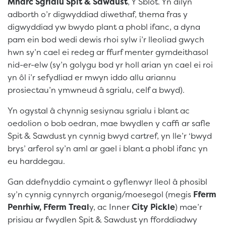
Mharc Sgrialu Spit & Sawdust
, Y Sblot. Yn dilyn
adborth o’r digwyddiad diwethaf, thema fras y
digwyddiad yw bwydo plant a phobl ifanc, a dyna
pam ein bod wedi dewis rhoi sylw i’r lleoliad gwych
hwn sy’n cael ei redeg ar ffurf menter gymdeithasol
nid-er-elw (sy’n golygu bod yr holl arian yn cael ei roi
yn ôl i’r sefydliad er mwyn iddo allu ariannu
prosiectau’n ymwneud â sgrialu, celf a bwyd).
Yn ogystal â chynnig sesiynau sgrialu i blant ac
oedolion o bob oedran, mae bwydlen y caffi ar safle
Spit & Sawdust yn cynnig bwyd cartref, yn lle’r ‘bwyd
brys’ arferol sy’n aml ar gael i blant a phobl ifanc yn
eu harddegau.
Gan ddefnyddio cymaint o gyflenwyr lleol â phosibl
sy’n cynnig cynnyrch organig/moesegol (megis
Fferm
Penrhiw, Fferm Treal
y, ac Inner
City Pickle
) mae’r
prisiau ar fwydlen Spit & Sawdust yn fforddiadwy