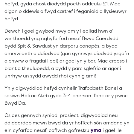
hefyd, gyda chost diodydd poeth oddeutu £1. Mae
digon o ddewis o fwyd cartref i feganiaid a llysieuwyr
hefyd.
Dewch i gael gwybod mwy am y lleoliad hwn a’i
werthoedd yng nghyfarfod nesaf Bwyd Caerdydd;
bydd Spit & Sawdust yn darparu canapés, a bydd
amrywiaeth o ddiodydd (gan gynnwys diodydd ysgafn
a chwrw o fragdai lleol) ar gael yn y bar. Mae croeso i
blant a theuluoedd, a bydd y parc sglefrio ar agor i
unrhyw un sydd awydd rhoi cynnig arni!
Yn y digwyddiad hefyd cynhelir Trafodaeth Banel a
sesiwn Holi ac Ateb gyda 3-4 pherson ifanc ar y pwnc
Bwyd Da.
Os oes gennych syniad, prosiect, digwyddiad neu
ddiddordeb mewn bwyd da yr hoffech sôn amdano yn
ein cyfarfod nesaf, cofiwch gofrestru
yma
i gael lle