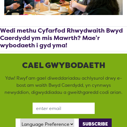
Wedi methu Cyfarfod Rhwydwaith Bwyd
Caerdydd ym mis Mawrth? Mae’r
wybodaeth i gyd yma!
CAEL GWYBODAETH
Ydw! Rwyf am gael diweddariadau achlysurol drwy e-
bost am waith Bwyd Caerdydd, yn cynnwys
newyddion, digwyddiadau a gweithgaredd codi arian.
Email Address
Language Preference