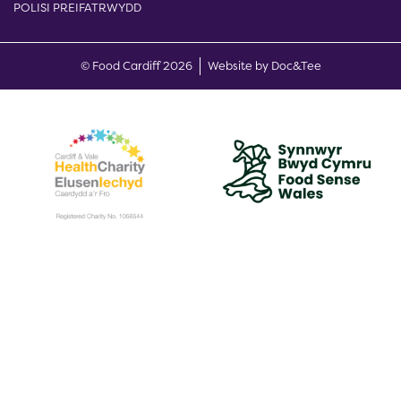
POLISI PREIFATRWYDD
(opens new w
© Food Cardiff 2026
Website by Doc&Tee