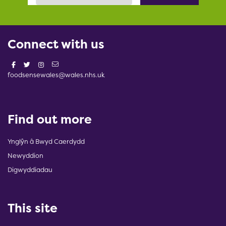
Connect with us
foodsensewales@wales.nhs.uk
Find out more
Ynglŷn â Bwyd Caerdydd
Newyddion
Digwyddiadau
This site