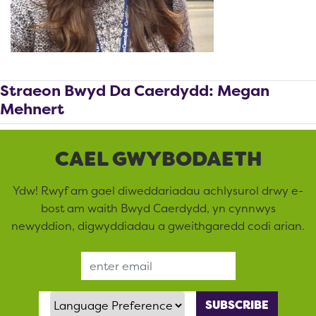
Straeon Bwyd Da Caerdydd: Megan
Mehnert
CAEL GWYBODAETH
Ydw! Rwyf am gael diweddariadau achlysurol drwy e-
bost am waith Bwyd Caerdydd, yn cynnwys
newyddion, digwyddiadau a gweithgaredd codi arian.
Email Address
Language Preference