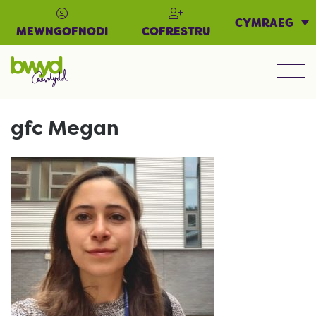
CYMRAEG
MEWNGOFNODI
COFRESTRU
Men
gfc Megan