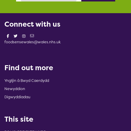
Connect with us
foodsensewales@wales.nhs.uk
Find out more
Ynglŷn â Bwyd Caerdydd
Newyddion
Digwyddiadau
This site