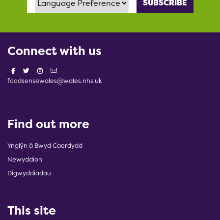
Connect with us
foodsensewales@wales.nhs.uk
Find out more
Ynglŷn â Bwyd Caerdydd
Newyddion
Digwyddiadau
This site