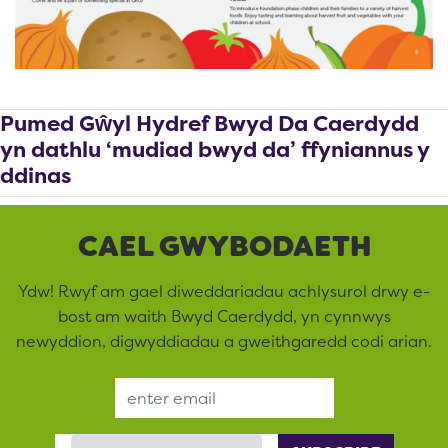
Pumed Gŵyl Hydref Bwyd Da Caerdydd
yn dathlu ‘mudiad bwyd da’ ffyniannus y
ddinas
CAEL GWYBODAETH
Ydw! Rwyf am gael diweddariadau achlysurol drwy e-
bost am waith Bwyd Caerdydd, yn cynnwys
newyddion, digwyddiadau a gweithgaredd codi arian.
Email Address
Language Preference