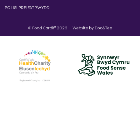
POLISI PREIFATRWYDD
(opens new w
© Food Cardiff 2026
Website by Doc&Tee