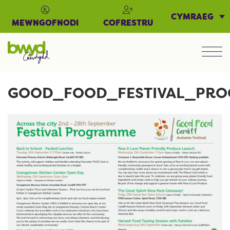
CYMRAEG
MEWNGOFNODI
COFRESTRU
Men
GOOD_FOOD_FESTIVAL_PR