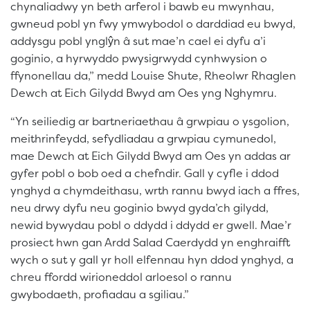
chynaliadwy yn beth arferol i bawb eu mwynhau,
gwneud pobl yn fwy ymwybodol o darddiad eu bwyd,
addysgu pobl ynglŷn â sut mae’n cael ei dyfu a’i
goginio, a hyrwyddo pwysigrwydd cynhwysion o
ffynonellau da,” medd Louise Shute, Rheolwr Rhaglen
Dewch at Eich Gilydd Bwyd am Oes yng Nghymru.
“Yn seiliedig ar bartneriaethau â grwpiau o ysgolion,
meithrinfeydd, sefydliadau a grwpiau cymunedol,
mae Dewch at Eich Gilydd Bwyd am Oes yn addas ar
gyfer pobl o bob oed a chefndir. Gall y cyfle i ddod
ynghyd a chymdeithasu, wrth rannu bwyd iach a ffres,
neu drwy dyfu neu goginio bwyd gyda’ch gilydd,
newid bywydau pobl o ddydd i ddydd er gwell. Mae’r
prosiect hwn gan Ardd Salad Caerdydd yn enghraifft
wych o sut y gall yr holl elfennau hyn ddod ynghyd, a
chreu ffordd wirioneddol arloesol o rannu
gwybodaeth, profiadau a sgiliau.”