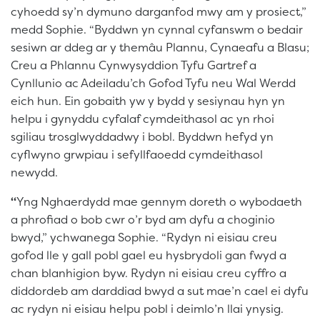
cyhoedd sy’n dymuno darganfod mwy am y prosiect,”
medd Sophie. “Byddwn yn cynnal cyfanswm o bedair
sesiwn ar ddeg ar y themâu Plannu, Cynaeafu a Blasu;
Creu a Phlannu Cynwysyddion Tyfu Gartref a
Cynllunio ac Adeiladu’ch Gofod Tyfu neu Wal Werdd
eich hun. Ein gobaith yw y bydd y sesiynau hyn yn
helpu i gynyddu cyfalaf cymdeithasol ac yn rhoi
sgiliau trosglwyddadwy i bobl. Byddwn hefyd yn
cyflwyno grwpiau i sefyllfaoedd cymdeithasol
newydd.
“
Yng Nghaerdydd mae gennym doreth o wybodaeth
a phrofiad o bob cwr o’r byd am dyfu a choginio
bwyd,” ychwanega Sophie. “Rydyn ni eisiau creu
gofod lle y gall pobl gael eu hysbrydoli gan fwyd a
chan blanhigion byw. Rydyn ni eisiau creu cyffro a
diddordeb am darddiad bwyd a sut mae’n cael ei dyfu
ac rydyn ni eisiau helpu pobl i deimlo’n llai ynysig.