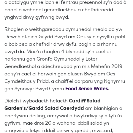
a datblygu ymhellach ei fentrau presennol sy’n dod â
phobl o wahanol genedlaethau a chefndiroedd
ynghyd drwy gyfrwng bwyd.
Rhaglen o weithgareddau cymunedol rheolaidd yw
Dewch at eich Gilydd Bwyd am Oes sy’n cysylltu pobl
o bob oed a chefndir drwy dyfu, coginio a rhannu
bwyd da. Mae’n rhaglen 4 blynedd sy’n cael ei
hariannu gan Gronfa Gymunedol y Loteri
Genedlaethol a ddechreuodd ym mis Mehefin 2019
ac sy’n cael ei harwain gan elusen Bwyd am Oes
Cymdeithas y Pridd, a chaiff ei darparu yng Nghymru
gan Synnwyr Bwyd Cymru
Food Sense Wales
.
Diolch i wybodaeth helaeth
Cardiff Salad
Garden’s/Gardd Salad Caerdydd
am blanhigion a
pherlysiau deiliog, amrywiol a bwytadwy sy’n tyfu’n
gyflym, mae dros 20 o wahanol ddail salad yn
amrywio o letys i ddail berwr y gerddi, mwstard,