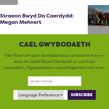
Straeon Bwyd Da Caerdydd:
Megan Mehnert
CAEL GWYBODAETH
Ydw! Rwyf am gael diweddariadau achlysurol drwy e-
bost am waith Bwyd Caerdydd, yn cynnwys
newyddion, digwyddiadau a gweithgaredd codi arian.
Email Address
Language Preference