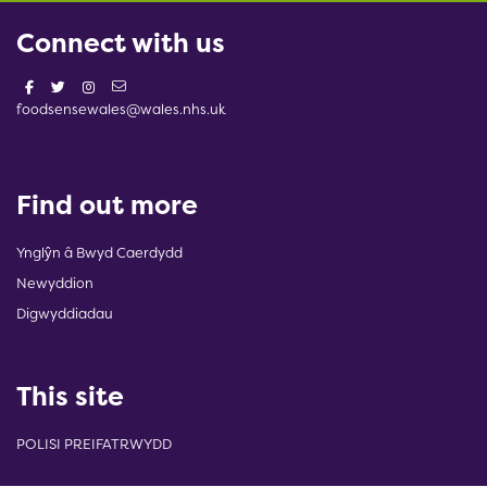
Connect with us
foodsensewales@wales.nhs.uk
Find out more
Ynglŷn â Bwyd Caerdydd
Newyddion
Digwyddiadau
This site
POLISI PREIFATRWYDD