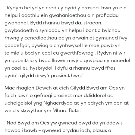
“Rydym hefyd yn credu y bydd y prosiect hwn yn ein
helpu i ddathlu ein gwahaniaethau a’n profiadau
gwahanol. Bydd rhannu bwyd da, straeon,
gwybodaeth a syniadau yn helpu i bontio bylchau
rhwng y cenedlaethau ac yn arwain at gymuned fwy
goddefgar, bywiog a chynhwysol lle mae pawb yn
teimlo’u bod yn cael eu gwerthfawrogi. Rydyn ni wir
yn gobeithio y bydd llawer mwy o grwpiau cymunedol
yn cael eu hysbrydoli i dyfu a rhannu bwyd ffres
gyda’i gilydd drwy’r prosiect hwn.”
Mae rhaglen Dewch at eich Gilydd Bwyd am Oes yn
falch iawn o gefnogi prosiect mor ddiddorol ac
uchelgeisiol yng Nghaerdydd ac yn edrych ymlaen at
weld y strwythur ym Mharc Bute.
“Nod Bwyd am Oes yw gwneud bwyd da yn ddewis
hawdd i bawb – gwneud prydau iach, blasus a