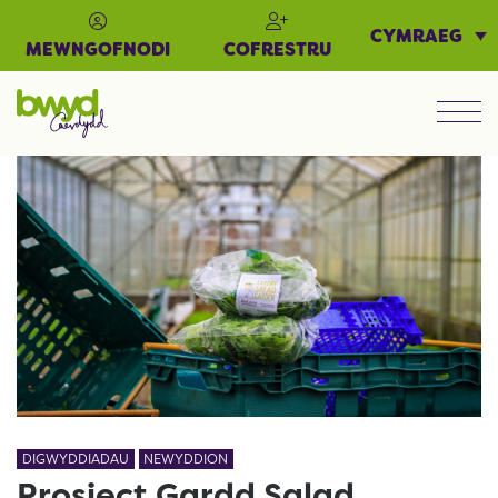
CYMRAEG
MEWNGOFNODI
COFRESTRU
Men
DIGWYDDIADAU
NEWYDDION
Prosiect Gardd Salad