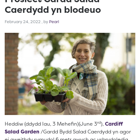
Caerdydd yn blodeuo
February 24, 2022
February 24, 2022
, by
Pearl
rd
Heddiw (ddydd Iau, 3 Mehefin)(June 3
),
Cardiff
Salad Garden
/Gardd Bydd Salad Caerdydd yn agor
ei gweithdy symudol 6 metr gwych ac ysbrydoledig