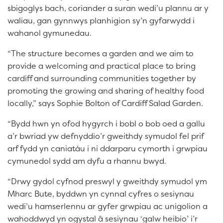
sbigoglys bach, coriander a suran wedi’u plannu ar y
waliau, gan gynnwys planhigion sy’n gyfarwydd i
wahanol gymunedau.
“The structure becomes a garden and we aim to
provide a welcoming and practical place to bring
cardiff and surrounding communities together by
promoting the growing and sharing of healthy food
locally,” says Sophie Bolton of Cardiff Salad Garden.
“Bydd hwn yn ofod hygyrch i bobl o bob oed a gallu
a’r bwriad yw defnyddio’r gweithdy symudol fel prif
arf fydd yn caniatáu i ni ddarparu cymorth i grwpiau
cymunedol sydd am dyfu a rhannu bwyd.
“Drwy gydol cyfnod preswyl y gweithdy symudol ym
Mharc Bute, byddwn yn cynnal cyfres o sesiynau
wedi’u hamserlennu ar gyfer grwpiau ac unigolion a
wahoddwyd yn ogystal â sesiynau ‘galw heibio’ i’r