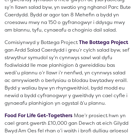
sy’n llawn salad byw, yn swatio yng nghanol Parc Bute
Caerdydd. Bydd ar agor tan 8 Mehefin a bydd yn
croesawu mwy na 150 o gyfranogwyr i ddysgu mwy
am blannu, tyfu, cynaeafu a choginio dail salad.
Comisiynwyd y Bottega Project
The Bottega Project
gan Ardd Salad Caerdydd i greu’r cylch salad byw, sef
strwythur symudol sy’n cynnwys sawl wal dyfu
fodiwlaidd lle mae planhigion â gwreiddiau bas
wedi’u plannu o’r llawr i’r nenfwd, yn cynnwys salad
ac amrywiaeth o berlysiau a blodau bwytadwy eraill.
Bydd y waliau byw yn rhyngweithiol, bydd modd eu
newid a bydd cyfranogwyr y gweithdy yn cael cyfle i
gynaeafu planhigion yn ogystal â’u plannu.
Food For Life Get-Togethers
Mae’r prosiect hwn yn
cael grant gwerth £10,000 gan Dewch at eich Gilydd
Bwyd Am Oes fel rhan o’i waith i brofi dulliau arloesol