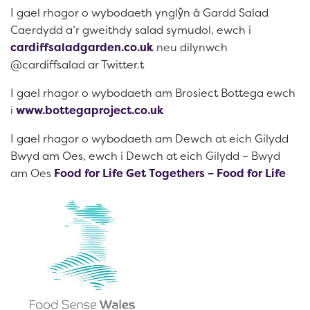
I gael rhagor o wybodaeth ynglŷn â Gardd Salad
Caerdydd a’r gweithdy salad symudol, ewch i
cardiffsaladgarden.co.uk
neu dilynwch
@cardiffsalad ar Twitter.t
I gael rhagor o wybodaeth am Brosiect Bottega ewch
i
www.bottegaproject.co.uk
I gael rhagor o wybodaeth am Dewch at eich Gilydd
Bwyd am Oes, ewch i Dewch at eich Gilydd – Bwyd
am Oes
Food for Life Get Togethers – Food for Life