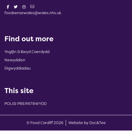
foodsensewales@wales.nhs.uk
Find out more
Ynglŷn â Bwyd Caerdydd
Newyddion
Digwyddiadau
This site
POLISI PREIFATRWYDD
(opens new w
© Food Cardiff 2026
Website by Doc&Tee