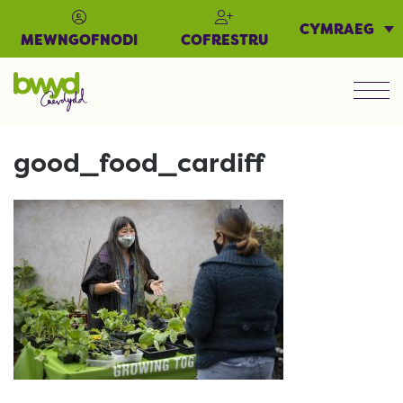
CYMRAEG
MEWNGOFNODI
COFRESTRU
Men
good_food_cardiff