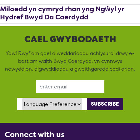
Miloedd yn cymryd rhan yng Ngŵyl yr
Hydref Bwyd Da Caerdydd
CAEL GWYBODAETH
Ydw! Rwyf am gael diweddariadau achlysurol drwy e-
bost am waith Bwyd Caerdydd, yn cynnwys
newyddion, digwyddiadau a gweithgaredd codi arian.
Email Address
Language Preference
Connect with us