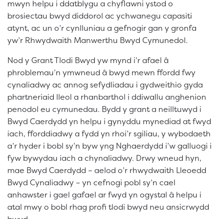
mwyn helpu i ddatblygu a chyflawni ystod o
brosiectau bwyd diddorol ac ychwanegu capasiti
atynt, ac un o’r cynlluniau a gefnogir gan y gronfa
yw’r Rhwydwaith Manwerthu Bwyd Cymunedol.
Nod y Grant Tlodi Bwyd yw mynd i’r afael â
phroblemau’n ymwneud â bwyd mewn ffordd fwy
cynaliadwy ac annog sefydliadau i gydweithio gyda
phartneriaid lleol a rhanbarthol i ddiwallu anghenion
penodol eu cymunedau. Bydd y grant a neilltuwyd i
Bwyd Caerdydd yn helpu i gynyddu mynediad at fwyd
iach, fforddiadwy a fydd yn rhoi’r sgiliau, y wybodaeth
a’r hyder i bobl sy’n byw yng Nghaerdydd i’w galluogi i
fyw bywydau iach a chynaliadwy. Drwy wneud hyn,
mae Bwyd Caerdydd – aelod o’r rhwydwaith Lleoedd
Bwyd Cynaliadwy – yn cefnogi pobl sy’n cael
anhawster i gael gafael ar fwyd yn ogystal â helpu i
atal mwy o bobl rhag profi tlodi bwyd neu ansicrwydd
bwyd.