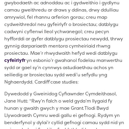
gwybodaeth ac adnoddau ac i gydweithio i gydlynu
camau gweithredu ar draws y ddinas, drwy ddulliau
amrywiol, fel rhannu arferion gorau; creu map
cydweithredol neu gyfeirlyfr o brosiectau; datblygu
cadwyni cyflenwi lleol ychwanegol; creu pecyn
hyfforddi ar gyfer datblygu prosiectau newydd, thrwy
gynnig darpariaeth mentora cymheiriaid rhwng
prosiectau. Mae’r rhwydwaith hefyd wedi datblygu
cyfeirlyfr
yn esbonio’r gwahanol fodelau manwerthu
sydd ar gael sy’n cynnwys astudiaethau achos yn
seiliedig ar brosiectau sydd wedi’u sefydlu yng
Nghaerdydd. Cardiff case studies:
Dywedodd y Gweinidog Cyfiawnder Cymdeithasol,
Jane Hutt: “Rwy’n falch o weld gyda’m llygaid fy
hunan y gwaith gwych y mae Grant Tlodi Bwyd
Llywodraeth Cymru wedi gallu ei gefnogi. Rydym yn
benderfynol y dylai’r cyllid gefnogi camau sydd nid yn