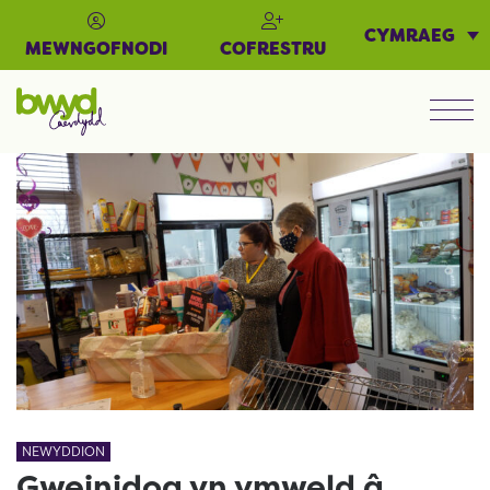
CYMRAEG
MEWNGOFNODI
COFRESTRU
Men
NEWYDDION
Gweinidog yn ymweld â