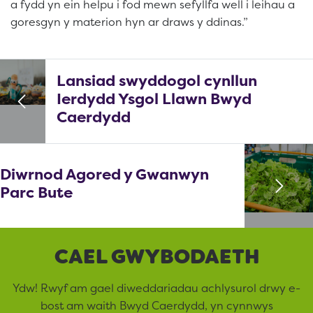
a fydd yn ein helpu i fod mewn sefyllfa well i leihau a
goresgyn y materion hyn ar draws y ddinas.”
Lansiad swyddogol cynllun
Ierdydd Ysgol Llawn Bwyd
Caerdydd
Diwrnod Agored y Gwanwyn
Parc Bute
CAEL GWYBODAETH
Ydw! Rwyf am gael diweddariadau achlysurol drwy e-
bost am waith Bwyd Caerdydd, yn cynnwys