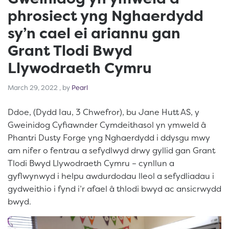
phrosiect yng Nghaerdydd
sy’n cael ei ariannu gan
Grant Tlodi Bwyd
Llywodraeth Cymru
March 29, 2022
March 29, 2022
, by
Pearl
Ddoe, (Dydd Iau, 3 Chwefror),
bu Jane Hutt AS, y
Gweinidog Cyfiawnder Cymdeithasol yn ymweld â
Phantri Dusty Forge yng Nghaerdydd i ddysgu mwy
am nifer o fentrau a sefydlwyd drwy gyllid gan Grant
Tlodi Bwyd Llywodraeth Cymru – cynllun a
gyflwynwyd i helpu awdurdodau lleol a sefydliadau i
gydweithio i fynd i’r afael â thlodi bwyd ac ansicrwydd
bwyd.