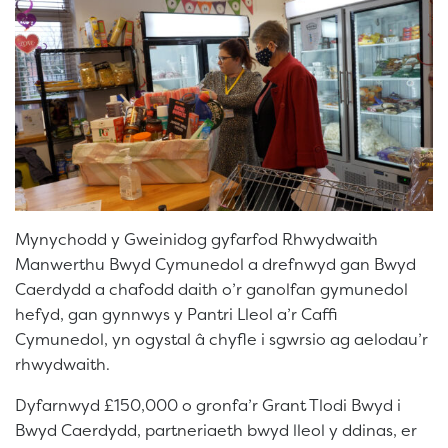
Mynychodd y Gweinidog gyfarfod Rhwydwaith
Manwerthu Bwyd Cymunedol a drefnwyd gan Bwyd
Caerdydd a chafodd daith o’r ganolfan gymunedol
hefyd, gan gynnwys y Pantri Lleol a’r Caffi
Cymunedol, yn ogystal â chyfle i sgwrsio ag aelodau’r
rhwydwaith.
Dyfarnwyd £150,000 o gronfa’r Grant Tlodi Bwyd i
Bwyd Caerdydd, partneriaeth bwyd lleol y ddinas, er