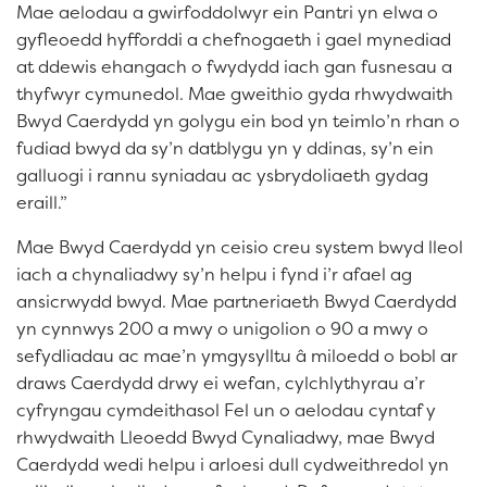
Mae aelodau a gwirfoddolwyr ein Pantri yn elwa o
gyfleoedd hyfforddi a chefnogaeth i gael mynediad
at ddewis ehangach o fwydydd iach gan fusnesau a
thyfwyr cymunedol. Mae gweithio gyda rhwydwaith
Bwyd Caerdydd yn golygu ein bod yn teimlo’n rhan o
fudiad bwyd da sy’n datblygu yn y ddinas, sy’n ein
galluogi i rannu syniadau ac ysbrydoliaeth gydag
eraill.”
Mae Bwyd Caerdydd yn ceisio creu system bwyd lleol
iach a chynaliadwy sy’n helpu i fynd i’r afael ag
ansicrwydd bwyd. Mae partneriaeth Bwyd Caerdydd
yn cynnwys 200 a mwy o unigolion o 90 a mwy o
sefydliadau ac mae’n ymgysylltu â miloedd o bobl ar
draws Caerdydd drwy ei wefan, cylchlythyrau a’r
cyfryngau cymdeithasol Fel un o aelodau cyntaf y
rhwydwaith Lleoedd Bwyd Cynaliadwy, mae Bwyd
Caerdydd wedi helpu i arloesi dull cydweithredol yn