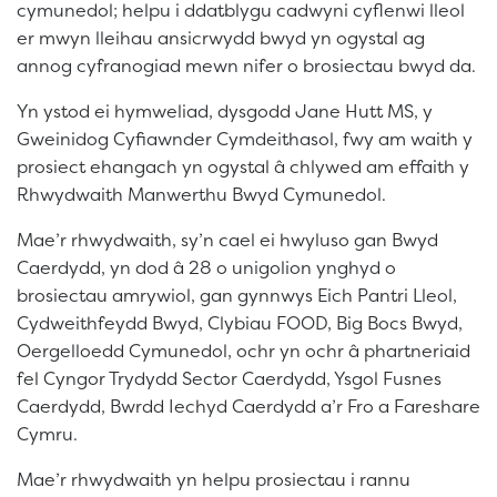
cymunedol; helpu i ddatblygu cadwyni cyflenwi lleol
er mwyn lleihau ansicrwydd bwyd yn ogystal ag
annog cyfranogiad mewn nifer o brosiectau bwyd da.
Yn ystod ei hymweliad, dysgodd Jane Hutt MS, y
Gweinidog Cyfiawnder Cymdeithasol, fwy am waith y
prosiect ehangach yn ogystal â chlywed am effaith y
Rhwydwaith Manwerthu Bwyd Cymunedol.
Mae’r rhwydwaith, sy’n cael ei hwyluso gan Bwyd
Caerdydd, yn dod â 28 o unigolion ynghyd o
brosiectau amrywiol, gan gynnwys Eich Pantri Lleol,
Cydweithfeydd Bwyd, Clybiau FOOD, Big Bocs Bwyd,
Oergelloedd Cymunedol, ochr yn ochr â phartneriaid
fel Cyngor Trydydd Sector Caerdydd, Ysgol Fusnes
Caerdydd, Bwrdd Iechyd Caerdydd a’r Fro a Fareshare
Cymru.
Mae’r rhwydwaith yn helpu prosiectau i rannu