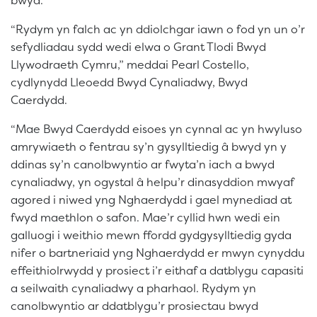
“Rydym yn falch ac yn ddiolchgar iawn o fod yn un o’r
sefydliadau sydd wedi elwa o Grant Tlodi Bwyd
Llywodraeth Cymru,” meddai Pearl Costello,
cydlynydd Lleoedd Bwyd Cynaliadwy, Bwyd
Caerdydd.
“Mae Bwyd Caerdydd eisoes yn cynnal ac yn hwyluso
amrywiaeth o fentrau sy’n gysylltiedig â bwyd yn y
ddinas sy’n canolbwyntio ar fwyta’n iach a bwyd
cynaliadwy, yn ogystal â helpu’r dinasyddion mwyaf
agored i niwed yng Nghaerdydd i gael mynediad at
fwyd maethlon o safon. Mae’r cyllid hwn wedi ein
galluogi i weithio mewn ffordd gydgysylltiedig gyda
nifer o bartneriaid yng Nghaerdydd er mwyn cynyddu
effeithiolrwydd y prosiect i’r eithaf a datblygu capasiti
a seilwaith cynaliadwy a pharhaol. Rydym yn
canolbwyntio ar ddatblygu’r prosiectau bwyd