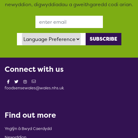
newyddion, digwyddiadau a gweithgaredd codi arian.
Email Address
Language Preference
Connect with us
foodsensewales@wales.nhs.uk
Find out more
Ynglŷn â Bwyd Caerdydd
Newyddion