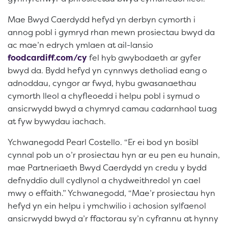
Mae Bwyd Caerdydd hefyd yn derbyn cymorth i
annog pobl i gymryd rhan mewn prosiectau bwyd da
ac mae’n edrych ymlaen at ail-lansio
foodcardiff.com/cy
fel hyb gwybodaeth ar gyfer
bwyd da. Bydd hefyd yn cynnwys detholiad eang o
adnoddau, cyngor ar fwyd, hybu gwasanaethau
cymorth lleol a chyfleoedd i helpu pobl i symud o
ansicrwydd bwyd a chymryd camau cadarnhaol tuag
at fyw bywydau iachach.
Ychwanegodd Pearl Costello. “Er ei bod yn bosibl
cynnal pob un o’r prosiectau hyn ar eu pen eu hunain,
mae Partneriaeth Bwyd Caerdydd yn credu y bydd
defnyddio dull cydlynol a chydweithredol yn cael
mwy o effaith.” Ychwanegodd, “Mae’r prosiectau hyn
hefyd yn ein helpu i ymchwilio i achosion sylfaenol
ansicrwydd bwyd a’r ffactorau sy’n cyfrannu at hynny