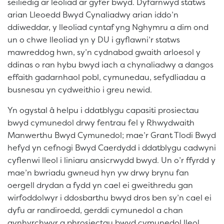
seiliedig ar leoliad ar gyfer bwyd. Dyfarnwyd statws
arian Lleoedd Bwyd Cynaliadwy arian iddo’n
ddiweddar, y lleoliad cyntaf yng Nghymru a dim ond
un o chwe lleoliad yn y DU i gyflawni’r statws
mawreddog hwn, sy’n cydnabod gwaith arloesol y
ddinas o ran hybu bwyd iach a chynaliadwy a dangos
effaith gadarnhaol pobl, cymunedau, sefydliadau a
busnesau yn cydweithio i greu newid.
Yn ogystal â helpu i ddatblygu capasiti prosiectau
bwyd cymunedol drwy fentrau fel y Rhwydwaith
Manwerthu Bwyd Cymunedol; mae’r Grant Tlodi Bwyd
hefyd yn cefnogi Bwyd Caerdydd i ddatblygu cadwyni
cyflenwi lleol i liniaru ansicrwydd bwyd. Un o’r ffyrdd y
mae’n bwriadu gwneud hyn yw drwy brynu fan
oergell drydan a fydd yn cael ei gweithredu gan
wirfoddolwyr i ddosbarthu bwyd dros ben sy’n cael ei
dyfu ar randiroedd, gerddi cymunedol a chan
gynhyrchwyr a phrosiectau bwyd cymunedol lleol.