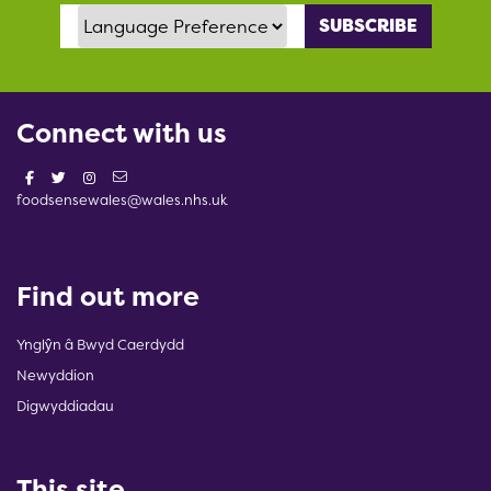
Language Preference
Connect with us
foodsensewales@wales.nhs.uk
Find out more
Ynglŷn â Bwyd Caerdydd
Newyddion
Digwyddiadau
This site