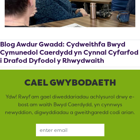
Blog Awdur Gwadd: Cydweithfa Bwyd
Cymunedol Caerdydd yn Cynnal Cyfarfod
i Drafod Dyfodol y Rhwydwaith
CAEL GWYBODAETH
Ydw! Rwyf am gael diweddariadau achlysurol drwy e-
bost am waith Bwyd Caerdydd, yn cynnwys
newyddion, digwyddiadau a gweithgaredd codi arian.
Email Address