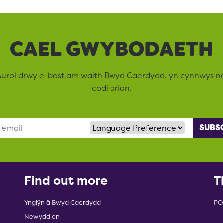
CAEL GWYBODAETH
surol drwy e-bost am waith Bwyd Caerdydd, yn cynnwys 
codi arian.
Language Preference
Find out more
T
Ynglŷn â Bwyd Caerdydd
PO
Newyddion