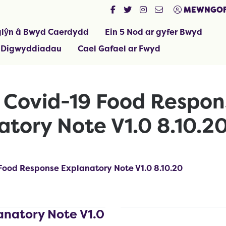
MEWNGOF
lŷn â Bwyd Caerdydd
Ein 5 Nod ar gyfer Bwyd
 Digwyddiadau
Cael Gafael ar Fwyd
f Covid-19 Food Respon
atory Note V1.0 8.10.2
 Food Response Explanatory Note V1.0 8.10.20
anatory Note V1.0