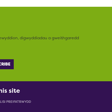
newyddion, digwyddiadau a gweithgaredd
his site
LISI PREIFATRWYDD