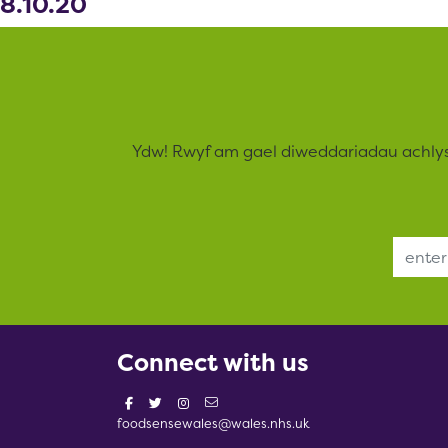
8.10.20
Ydw! Rwyf am gael diweddariadau achly
Email Address
Connect with us
foodsensewales@wales.nhs.uk