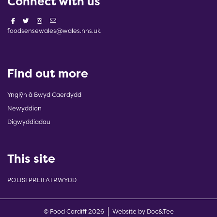
Connect with us
foodsensewales@wales.nhs.uk
Find out more
Ynglŷn â Bwyd Caerdydd
Newyddion
Digwyddiadau
This site
POLISI PREIFATRWYDD
(opens new w
© Food Cardiff 2026
Website by Doc&Tee