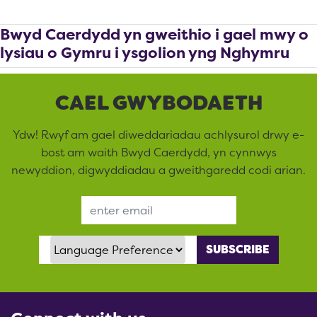
Bwyd Caerdydd yn gweithio i gael mwy o
lysiau o Gymru i ysgolion yng Nghymru
CAEL GWYBODAETH
Ydw! Rwyf am gael diweddariadau achlysurol drwy e-
bost am waith Bwyd Caerdydd, yn cynnwys
newyddion, digwyddiadau a gweithgaredd codi arian.
Email Address
Language Preference