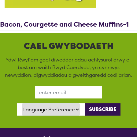
Bacon, Courgette and Cheese Muffins-1
CAEL GWYBODAETH
Ydw! Rwyf am gael diweddariadau achlysurol drwy e-
bost am waith Bwyd Caerdydd, yn cynnwys
newyddion, digwyddiadau a gweithgaredd codi arian.
Email Address
Language Preference