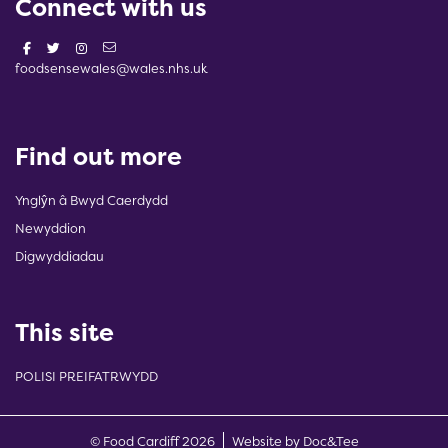
Connect with us
foodsensewales@wales.nhs.uk
Find out more
Ynglŷn â Bwyd Caerdydd
Newyddion
Digwyddiadau
This site
POLISI PREIFATRWYDD
(opens new w
© Food Cardiff 2026
Website by Doc&Tee