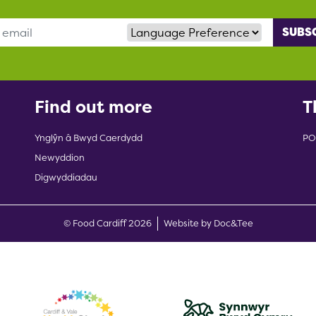
Language Preference
Find out more
T
Ynglŷn â Bwyd Caerdydd
PO
Newyddion
Digwyddiadau
(opens new w
© Food Cardiff 2026
Website by Doc&Tee