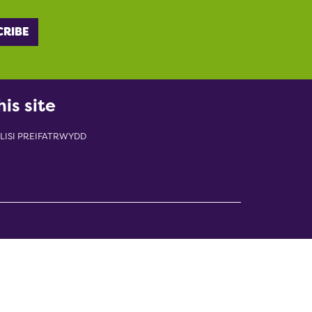
his site
LISI PREIFATRWYDD
indow)