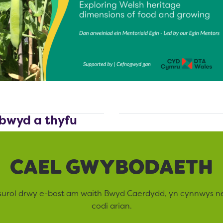
 bwyd a thyfu
CAEL GWYBODAETH
surol drwy e-bost am waith Bwyd Caerdydd, yn cynnwys 
codi arian.