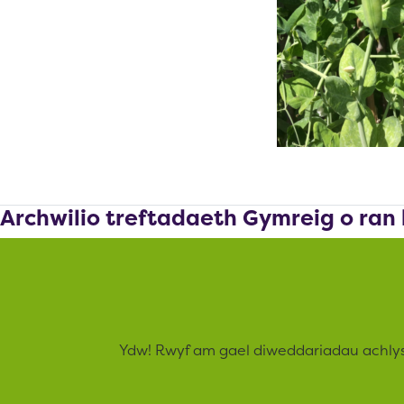
Archwilio treftadaeth Gymreig o ran
Ydw! Rwyf am gael diweddariadau achly