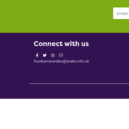
Email Address
Connect with us
foodsensewales@wales.nhs.uk