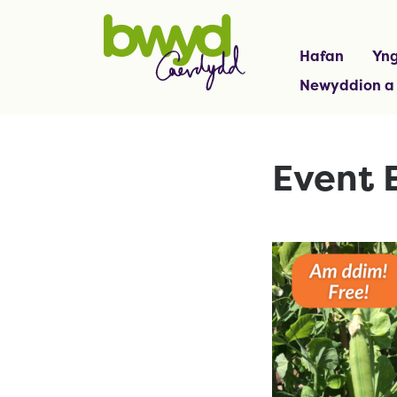
Hafan
Yng
Newyddion a
Event 