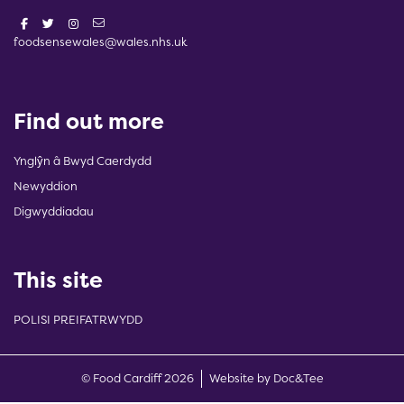
foodsensewales@wales.nhs.uk
Find out more
Ynglŷn â Bwyd Caerdydd
Newyddion
Digwyddiadau
This site
POLISI PREIFATRWYDD
(opens new w
© Food Cardiff 2026
Website by Doc&Tee