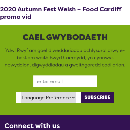
2020 Autumn Fest Welsh – Food Cardiff
promo vid
CAEL GWYBODAETH
Ydw! Rwyf am gael diweddariadau achlysurol drwy e-
bost am waith Bwyd Caerdydd, yn cynnwys
newyddion, digwyddiadau a gweithgaredd codi arian.
Email Address
Language Preference
Connect with us