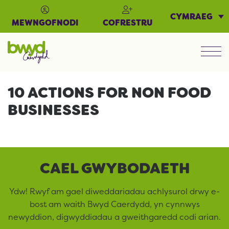
CYMRAEG
MEWNGOFNODI
COFRESTRU
Men
10 ACTIONS FOR NON FOOD
BUSINESSES
CAEL GWYBODAETH
Ydw! Rwyf am gael diweddariadau achlysurol drwy e-
bost am waith Bwyd Caerdydd, yn cynnwys
newyddion, digwyddiadau a gweithgaredd codi arian.