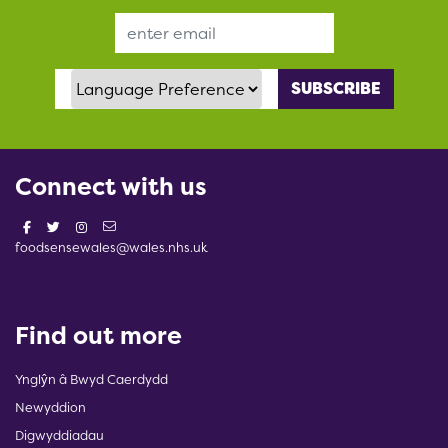
Email Address
Language Preference
Connect with us
foodsensewales@wales.nhs.uk
Find out more
Ynglŷn â Bwyd Caerdydd
Newyddion
Digwyddiadau