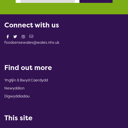
Connect with us
foodsensewales@wales.nhs.uk
Find out more
Ynglŷn â Bwyd Caerdydd
Newyddion
Digwyddiadau
This site