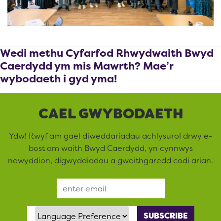
Wedi methu Cyfarfod Rhwydwaith Bwyd
Caerdydd ym mis Mawrth? Mae’r
wybodaeth i gyd yma!
CAEL GWYBODAETH
Ydw! Rwyf am gael diweddariadau achlysurol drwy e-
bost am waith Bwyd Caerdydd, yn cynnwys
newyddion, digwyddiadau a gweithgaredd codi arian.
Email Address
Language Preference