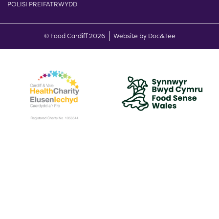
POLISI PREIFATRWYDD
(opens new w
© Food Cardiff 2026
Website by Doc&Tee