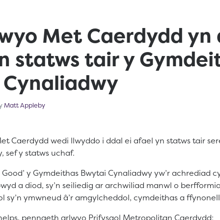
lwyo Met Caerdydd yn d
n statws tair y Gymdei
 Cynaliadwy
vember 12, 2024
by
Matt Appleby
t Caerdydd wedi llwyddo i ddal ei afael yn statws tair s
 sef y statws uchaf.
 Good’ y Gymdeithas Bwytai Cynaliadwy yw’r achrediad 
wyd a diod, sy’n seiliedig ar archwiliad manwl o berfformi
l sy’n ymwneud â’r amgylcheddol, cymdeithas a ffynonell
lps, pennaeth arlwyo Prifysgol Metropolitan Caerdydd: