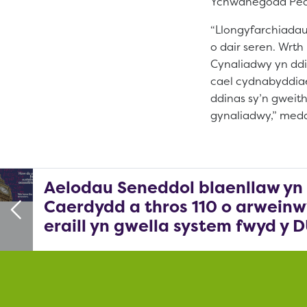
Ychwanegodd Pear
“Llongyfarchiadau
o dair seren. Wrth
Cynaliadwy yn ddi
cael cydnabyddiae
ddinas sy’n gweith
gynaliadwy,” medd
Aelodau Seneddol blaenllaw yn
Caerdydd a thros 110 o arweinw
eraill yn gwella system fwyd y 