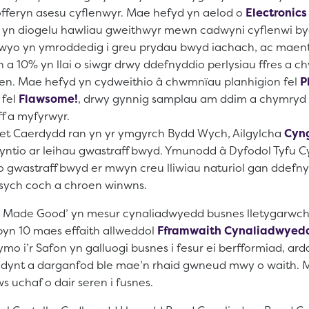
fferyn asesu cyflenwyr. Mae hefyd yn aelod o
Electronic
 yn diogelu hawliau gweithwyr mewn cadwyni cyflenwi b
lwyo yn ymroddedig i greu prydau bwyd iachach, ac mae
en a 10% yn llai o siwgr drwy ddefnyddio perlysiau ffres a 
en. Mae hefyd yn cydweithio â chwmnïau planhigion fel
P
 fel
Flawsome!
, drwy gynnig samplau am ddim a chymry
ff a myfyrwyr.
t Caerdydd ran yn yr ymgyrch Bydd Wych, Ailgylcha
Cyn
yntio ar leihau gwastraff bwyd. Ymunodd â Dyfodol Tyfu C
o gwastraff bwyd er mwyn creu lliwiau naturiol gan ddefn
sych coch a chroen winwns.
d Made Good’ yn mesur cynaliadwyedd busnes lletygarwch
byn 10 maes effaith allweddol
Fframwaith Cynaliadwyed
mo i’r Safon yn galluogi busnes i fesur ei berfformiad, a
dynt a darganfod ble mae’n rhaid gwneud mwy o waith. M
s uchaf o dair seren i fusnes.