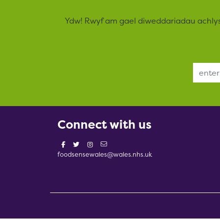
Ydw! Rwyf am gael diweddariadau achly
Email Address
Connect with us
foodsensewales@wales.nhs.uk