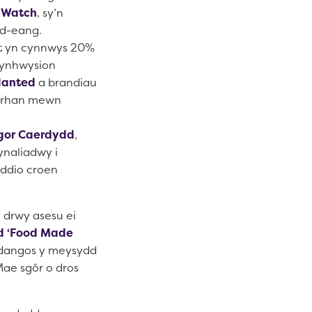
s Watch
, sy’n
yd-eang.
nt yn cynnwys 20%
chynhwysion
lanted
a brandiau
d rhan mewn
gor Caerdydd
,
ynaliadwy i
yddio croen
 drwy asesu ei
d ‘Food Made
rddangos y meysydd
ae sgôr o dros