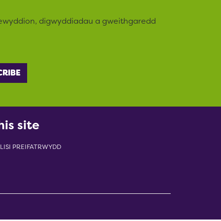
newyddion, digwyddiadau a gweithgaredd
his site
LISI PREIFATRWYDD
indow)