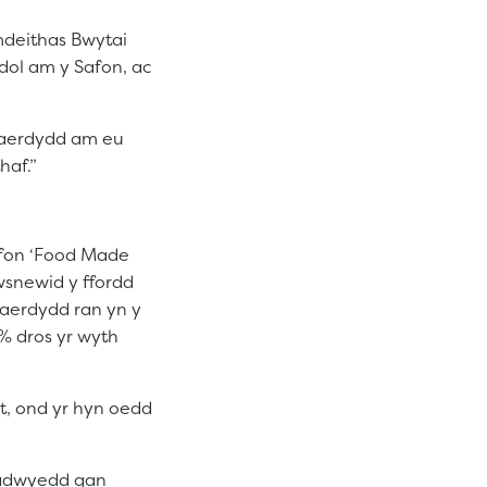
mdeithas Bwytai
dol am y Safon, ac
Caerdydd am eu
haf.”
afon ‘Food Made
wsnewid y ffordd
aerdydd ran yn y
% dros yr wyth
t, ond yr hyn oedd
iadwyedd gan