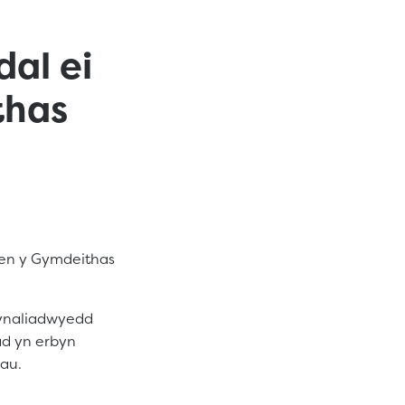
al ei
thas
eren y Gymdeithas
cynaliadwyedd
ad yn erbyn
au.