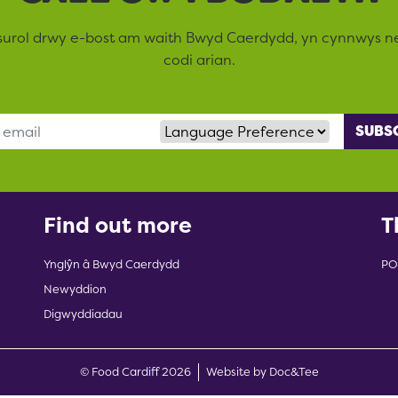
surol drwy e-bost am waith Bwyd Caerdydd, yn cynnwys 
codi arian.
Language Preference
Find out more
T
Ynglŷn â Bwyd Caerdydd
PO
Newyddion
Digwyddiadau
(opens new w
© Food Cardiff 2026
Website by Doc&Tee