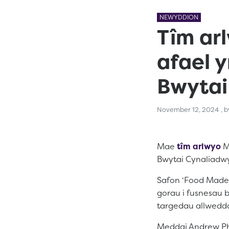
NEWYDDION
Tîm ar
afael y
Bwytai
No
November 12, 2024
, 
Mae
tîm arlwyo
Me
Bwytai Cynaliadwy,
Safon ‘Food Made
gorau i fusnesau b
targedau allweddo
Meddai Andrew Phe