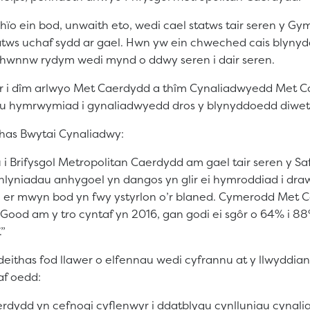
ïo ein bod, unwaith eto, wedi cael statws tair seren y Gy
atws uchaf sydd ar gael. Hwn yw ein chweched cais blynyd
 hwnnw rydym wedi mynd o ddwy seren i dair seren.
r i dîm arlwyo Met Caerdydd a thîm Cynaliadwyedd Met 
a’u hymrwymiad i gynaliadwyedd dros y blynyddoedd diwet
has Bwytai Cynaliadwy:
 i Brifysgol Metropolitan Caerdydd am gael tair seren y S
nlyniadau anhygoel yn dangos yn glir ei hymroddiad i dra
er mwyn bod yn fwy ystyrlon o’r blaned. Cymerodd Met C
ood am y tro cyntaf yn 2016, gan godi ei sgôr o 64% i 88
”
thas fod llawer o elfennau wedi cyfrannu at y llwyddian
af oedd:
dydd yn cefnogi cyflenwyr i ddatblygu cynlluniau cynal