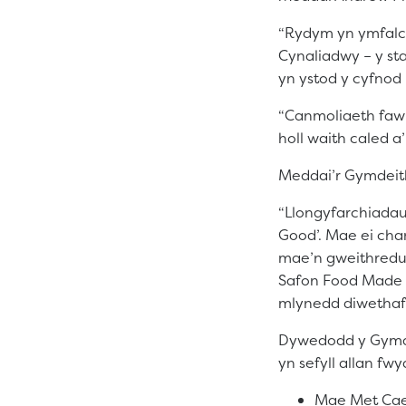
“Rydym yn ymfalch
Cynaliadwy – y st
yn ystod y cyfnod
“Canmoliaeth faw
holl waith caled 
Meddai’r Gymdeit
“Llongyfarchiadau
Good’. Mae ei cha
mae’n gweithredu 
Safon Food Made G
mlynedd diwethaf.
Dywedodd y Gymdei
yn sefyll allan fwy
Mae Met Caer