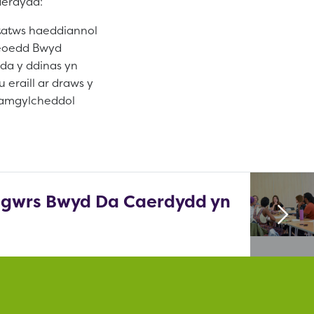
aerdydd:
statws haeddiannol
Lleoedd Bwyd
da y ddinas yn
eraill ar draws y
c amgylcheddol
Sgwrs Bwyd Da Caerdydd yn