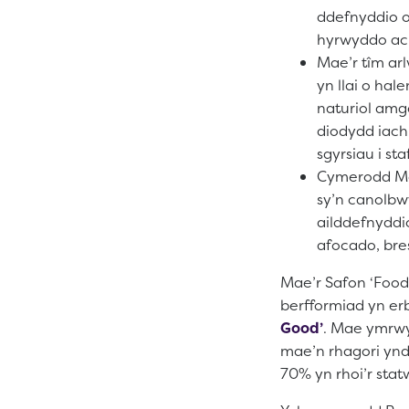
ddefnyddio o
hyrwyddo ac
Mae’r tîm ar
yn llai o hal
naturiol amg
diodydd iach
sgyrsiau i sta
Cymerodd Me
sy’n canolbw
ailddefnyddi
afocado, bre
Mae’r Safon ‘Foo
berfformiad yn er
Good’
. Mae ymrwy
mae’n rhagori ynd
70% yn rhoi’r statw