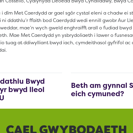
l Costello, Cydlynydd Lleoedd Bwyd Cynaliadwy, Bwyd C
 i dîm Met Caerdydd ar gael sgôr cystal eleni a chadw ei 
 i ni ddathlu’r ffaith bod Caerdydd wedi ennill gwobr Aur 
weddar, mae’n wych gweld enghraifft arall o fudiad bwyd 
th. Mae Met Caerdydd yn ysbrydoliaeth i lawer o fusnesau 
io tuag at ddiwylliant bwyd iach, cymdeithasol gyfrifol a
ai.
 dathlu Bwyd
Beth am gynnal 
yr bwyd lleol
eich cymuned?
DU
CAEL GWYBODAETH