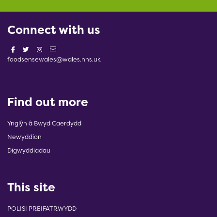
Connect with us
foodsensewales@wales.nhs.uk
Find out more
Ynglŷn â Bwyd Caerdydd
Newyddion
Digwyddiadau
This site
POLISI PREIFATRWYDD