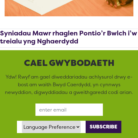
Syniadau Mawr rhaglen Pontio’r Bwlch i’w
treialu yng Nghaerdydd
CAEL GWYBODAETH
Ydw! Rwyf am gael diweddariadau achlysurol drwy e-
bost am waith Bwyd Caerdydd, yn cynnwys
newyddion, digwyddiadau a gweithgaredd codi arian.
Email Address
Language Preference