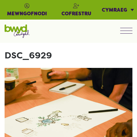
CYMRAEG
MEWNGOFNODI
COFRESTRU
Men
DSC_6929