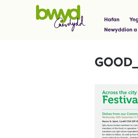
Hafan
Yng
Newyddion a
GOOD_