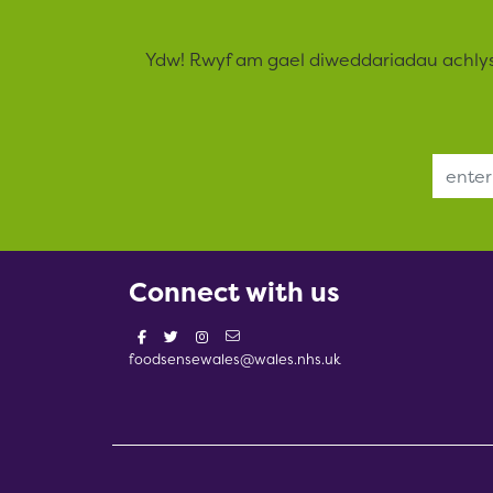
Ydw! Rwyf am gael diweddariadau achly
Email Address
Connect with us
foodsensewales@wales.nhs.uk