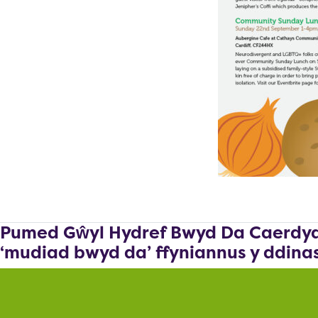
Pumed Gŵyl Hydref Bwyd Da Caerdyd
‘mudiad bwyd da’ ffyniannus y ddina