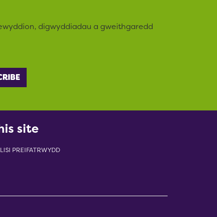
newyddion, digwyddiadau a gweithgaredd
his site
LISI PREIFATRWYDD
indow)