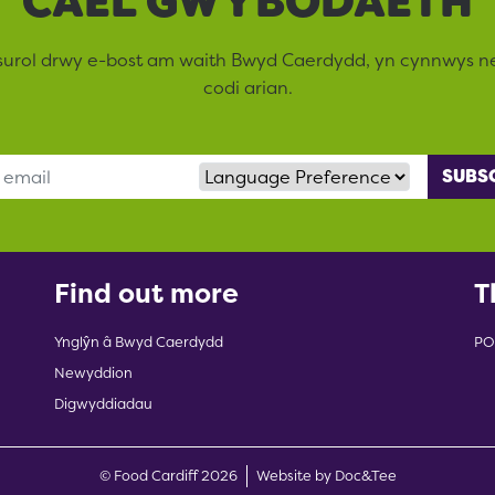
CAEL GWYBODAETH
surol drwy e-bost am waith Bwyd Caerdydd, yn cynnwys 
codi arian.
Language Preference
Find out more
T
Ynglŷn â Bwyd Caerdydd
PO
Newyddion
Digwyddiadau
(opens new w
© Food Cardiff 2026
Website by Doc&Tee