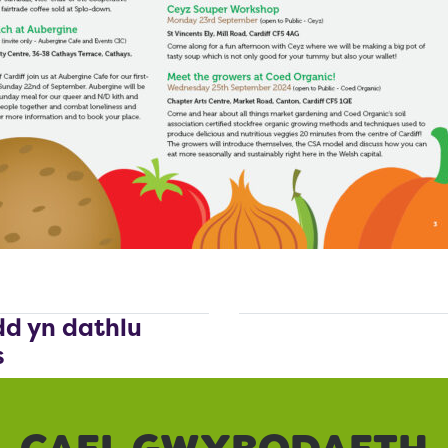
d yn dathlu
s