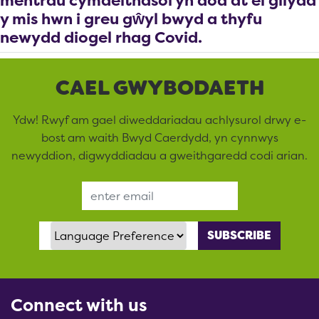
y mis hwn i greu gŵyl bwyd a thyfu
newydd diogel rhag Covid.
CAEL GWYBODAETH
Ydw! Rwyf am gael diweddariadau achlysurol drwy e-
bost am waith Bwyd Caerdydd, yn cynnwys
newyddion, digwyddiadau a gweithgaredd codi arian.
Email Address
Language Preference
Connect with us