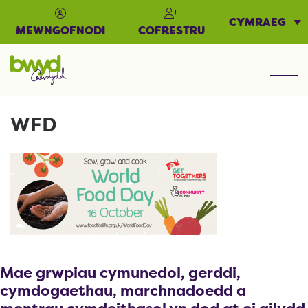
CYMRAEG
MEWNGOFNODI
COFRESTRU
Men
WFD
Mae grwpiau cymunedol, gerddi,
cymdogaethau, marchnadoedd a
mentrau cymdeithasol yn dod at ei gilydd