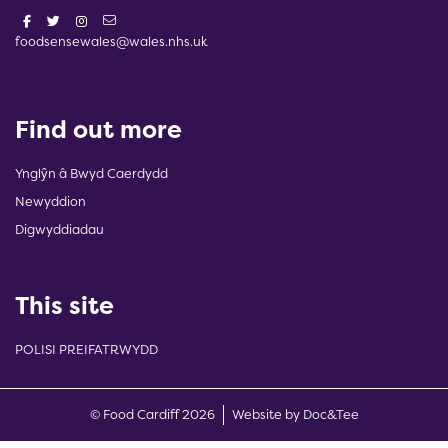
foodsensewales@wales.nhs.uk
Find out more
Ynglŷn â Bwyd Caerdydd
Newyddion
Digwyddiadau
This site
POLISI PREIFATRWYDD
(opens new w
© Food Cardiff 2026
Website by Doc&Tee