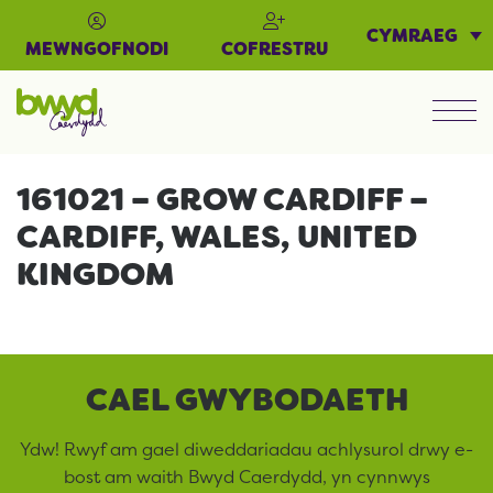
CYMRAEG
MEWNGOFNODI
COFRESTRU
Men
161021 – GROW CARDIFF –
CARDIFF, WALES, UNITED
KINGDOM
CAEL GWYBODAETH
Ydw! Rwyf am gael diweddariadau achlysurol drwy e-
bost am waith Bwyd Caerdydd, yn cynnwys