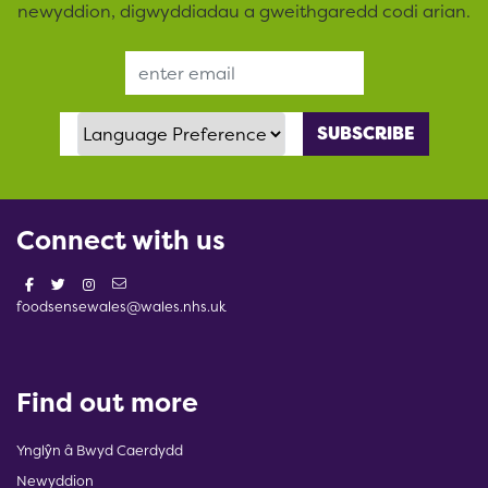
newyddion, digwyddiadau a gweithgaredd codi arian.
Email Address
Language Preference
Connect with us
foodsensewales@wales.nhs.uk
Find out more
Ynglŷn â Bwyd Caerdydd
Newyddion