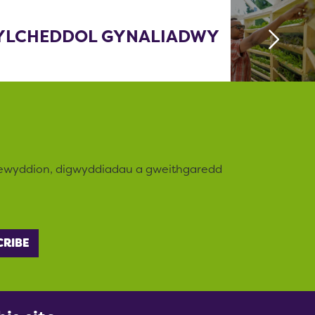
YLCHEDDOL GYNALIADWY
newyddion, digwyddiadau a gweithgaredd