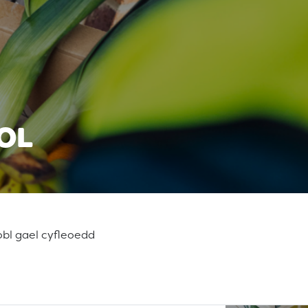
OL
obl gael cyfleoedd