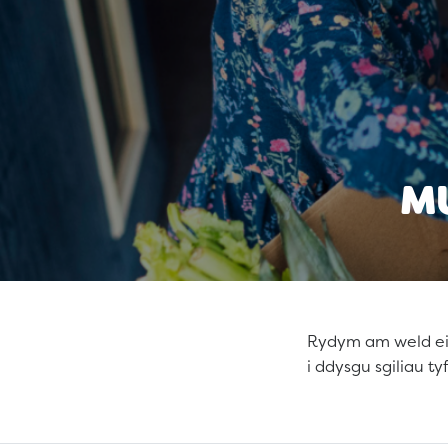
M
Rydym am weld ein
i ddysgu sgiliau t