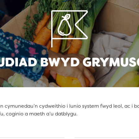
UDIAD BWYD GRYMUS
 cymunedau’n cydweithio i lunio system fwyd leol, ac i b
yfu, coginio a maeth a’u datblygu.