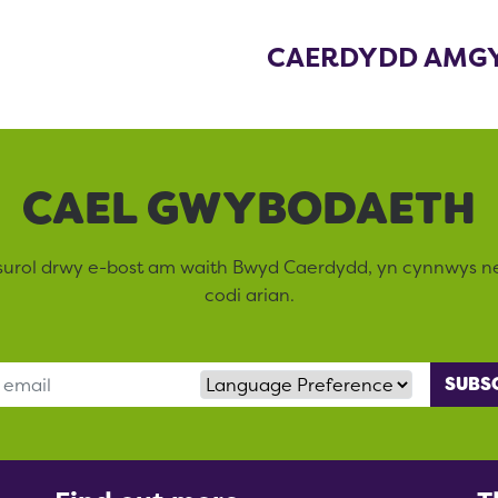
CAERDYDD AMG
CAEL GWYBODAETH
surol drwy e-bost am waith Bwyd Caerdydd, yn cynnwys 
codi arian.
Language Preference