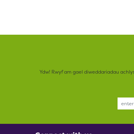
Ydw! Rwyf am gael diweddariadau achly
Email Address