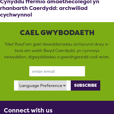
Cynyddu ffermio amaethecolegol yn
rhanbarth Caerdydd: archwiliad
cychwynnol
CAEL GWYBODAETH
Ydw! Rwyf am gael diweddariadau achlysurol drwy e-
bost am waith Bwyd Caerdydd, yn cynnwys
newyddion, digwyddiadau a gweithgaredd codi arian.
Email Address
Language Preference
Connect with us