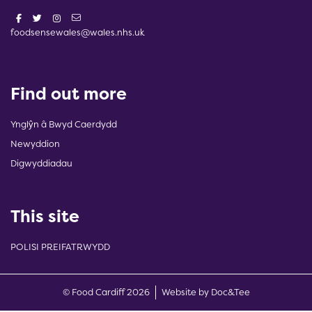
foodsensewales@wales.nhs.uk
Find out more
Ynglŷn â Bwyd Caerdydd
Newyddion
Digwyddiadau
This site
POLISI PREIFATRWYDD
(opens new w
© Food Cardiff 2026
Website by Doc&Tee