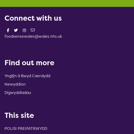
Connect with us
foodsensewales@wales.nhs.uk
Find out more
Ynglŷn â Bwyd Caerdydd
Newyddion
Digwyddiadau
This site
POLISI PREIFATRWYDD