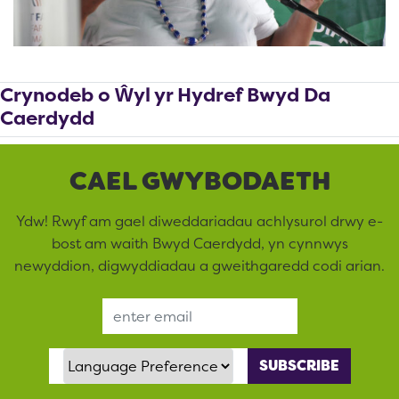
Crynodeb o Ŵyl yr Hydref Bwyd Da
Caerdydd
CAEL GWYBODAETH
Ydw! Rwyf am gael diweddariadau achlysurol drwy e-
bost am waith Bwyd Caerdydd, yn cynnwys
newyddion, digwyddiadau a gweithgaredd codi arian.
Email Address
Language Preference