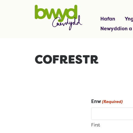
Hafan
Yng
Newyddion a
COFRESTR
Enw
(Required)
First