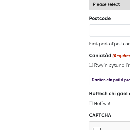
Postcode
First part of postco
Caniatâd
(Require
Rwy’n cytuno i’r
Darllen ein polisi p
Hoffech chi gael 
Hoffwn!
CAPTCHA