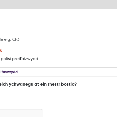
de e.g. CF3
d)
 polisi preifatrwydd
reifatrwydd
eich ychwanegu at ein rhestr bostio?