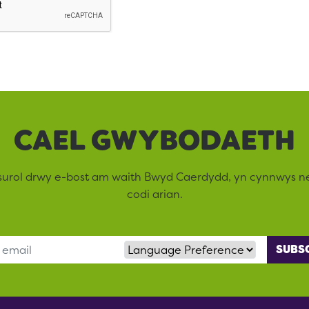
CAEL GWYBODAETH
surol drwy e-bost am waith Bwyd Caerdydd, yn cynnwys 
codi arian.
Language Preference