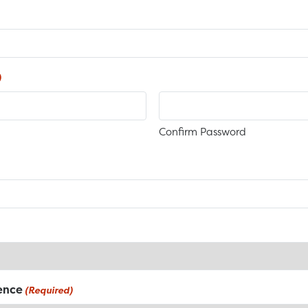
)
Confirm Password
ence
(Required)