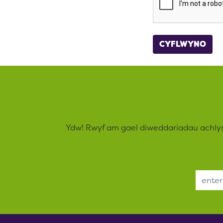
Ydw! Rwyf am gael diweddariadau achly
Email Address