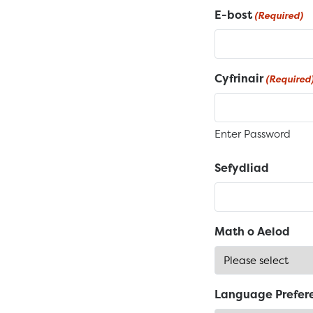
E-bost
(Required)
Cyfrinair
(Required
Enter Password
Sefydliad
Math o Aelod
Language Prefer